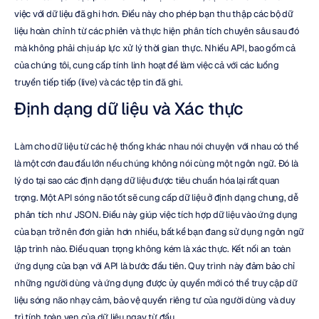
việc với dữ liệu đã ghi hơn. Điều này cho phép bạn thu thập các bộ dữ 
liệu hoàn chỉnh từ các phiên và thực hiện phân tích chuyên sâu sau đó 
mà không phải chịu áp lực xử lý thời gian thực. Nhiều API, bao gồm cả 
của chúng tôi, cung cấp tính linh hoạt để làm việc cả với các luồng 
truyền tiếp tiếp (live) và các tệp tin đã ghi.
Định dạng dữ liệu và Xác thực
Làm cho dữ liệu từ các hệ thống khác nhau nói chuyện với nhau có thể 
là một cơn đau đầu lớn nếu chúng không nói cùng một ngôn ngữ. Đó là 
lý do tại sao các định dạng dữ liệu được tiêu chuẩn hóa lại rất quan 
trọng. Một API sóng não tốt sẽ cung cấp dữ liệu ở định dạng chung, dễ 
phân tích như JSON. Điều này giúp việc tích hợp dữ liệu vào ứng dụng 
của bạn trở nên đơn giản hơn nhiều, bất kể bạn đang sử dụng ngôn ngữ 
lập trình nào. Điều quan trọng không kém là xác thực. Kết nối an toàn 
ứng dụng của bạn với API là bước đầu tiên. Quy trình này đảm bảo chỉ 
những người dùng và ứng dụng được ủy quyền mới có thể truy cập dữ 
liệu sóng não nhạy cảm, bảo vệ quyền riêng tư của người dùng và duy 
trì tính toàn vẹn của dữ liệu ngay từ đầu.