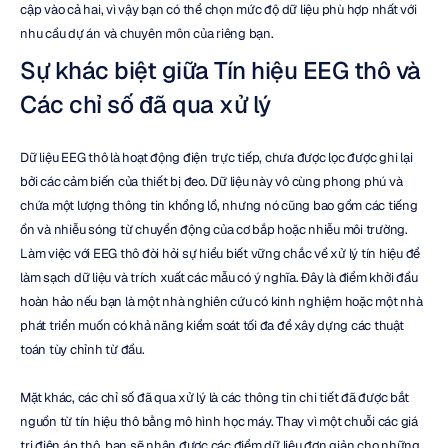
cập vào cả hai, vì vậy bạn có thể chọn mức độ dữ liệu phù hợp nhất với 
nhu cầu dự án và chuyên môn của riêng bạn.
Sự khác biệt giữa Tín hiệu EEG thô và 
Các chỉ số đã qua xử lý
Dữ liệu EEG thô là hoạt động điện trực tiếp, chưa được lọc được ghi lại 
bởi các cảm biến của thiết bị đeo. Dữ liệu này vô cùng phong phú và 
chứa một lượng thông tin khổng lồ, nhưng nó cũng bao gồm các tiếng 
ồn và nhiễu sóng từ chuyển động của cơ bắp hoặc nhiễu môi trường. 
Làm việc với EEG thô đòi hỏi sự hiểu biết vững chắc về xử lý tín hiệu để 
làm sạch dữ liệu và trích xuất các mẫu có ý nghĩa. Đây là điểm khởi đầu 
hoàn hảo nếu bạn là một nhà nghiên cứu có kinh nghiệm hoặc một nhà 
phát triển muốn có khả năng kiểm soát tối đa để xây dựng các thuật 
toán tùy chỉnh từ đầu.
Mặt khác, các chỉ số đã qua xử lý là các thông tin chi tiết đã được bắt 
nguồn từ tín hiệu thô bằng mô hình học máy. Thay vì một chuỗi các giá 
trị điện áp thô, bạn sẽ nhận được các điểm dữ liệu đơn giản cho những 