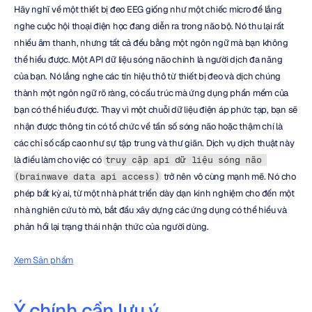
Hãy nghĩ về một thiết bị đeo EEG giống như một chiếc micro để lắng 
nghe cuộc hội thoại điện học đang diễn ra trong não bộ. Nó thu lại rất 
nhiều âm thanh, nhưng tất cả đều bằng một ngôn ngữ mà bạn không 
thể hiểu được. Một API dữ liệu sóng não chính là người dịch đa năng 
của bạn. Nó lắng nghe các tín hiệu thô từ thiết bị đeo và dịch chúng 
thành một ngôn ngữ rõ ràng, có cấu trúc mà ứng dụng phần mềm của 
bạn có thể hiểu được. Thay vì một chuỗi dữ liệu điện áp phức tạp, bạn sẽ 
nhận được thông tin có tổ chức về tần số sóng não hoặc thậm chí là 
các chỉ số cấp cao như sự tập trung và thư giãn. Dịch vụ dịch thuật này 
là điều làm cho việc có 
truy cập api dữ liệu sóng não 
 trở nên vô cùng mạnh mẽ. Nó cho 
(brainwave data api access)
phép bất kỳ ai, từ một nhà phát triển dày dạn kinh nghiệm cho đến một 
nhà nghiên cứu tò mò, bắt đầu xây dựng các ứng dụng có thể hiểu và 
phản hồi lại trạng thái nhận thức của người dùng.
Xem Sản phẩm
Ý chính cần lưu ý