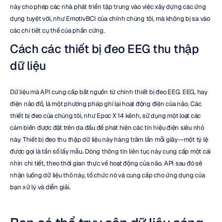
này cho phép các nhà phát triển tập trung vào việc xây dựng các ứng 
dụng tuyệt vời, như EmotivBCI của chính chúng tôi, mà không bị sa vào 
các chi tiết cụ thể của phần cứng.
Cách các thiết bị đeo EEG thu thập 
dữ liệu
Dữ liệu mà API cung cấp bắt nguồn từ chính thiết bị đeo EEG. EEG, hay 
điện não đồ, là một phương pháp ghi lại hoạt động điện của não. Các 
thiết bị đeo của chúng tôi, như Epoc X 14 kênh, sử dụng một loạt các 
cảm biến được đặt trên da đầu để phát hiện các tín hiệu điện siêu nhỏ 
này. Thiết bị đeo thu thập dữ liệu này hàng trăm lần mỗi giây—một tỷ lệ 
được gọi là tần số lấy mẫu. Dòng thông tin liên tục này cung cấp một cái 
nhìn chi tiết, theo thời gian thực về hoạt động của não. API sau đó sẽ 
nhận luồng dữ liệu thô này, tổ chức nó và cung cấp cho ứng dụng của 
bạn xử lý và diễn giải.