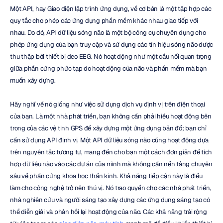
Một API, hay Giao diện lập trình ứng dụng, về cơ bản là một tập hợp các 
quy tắc cho phép các ứng dụng phần mềm khác nhau giao tiếp với 
nhau. Do đó, API dữ liệu sóng não là một bộ công cụ chuyên dụng cho 
phép ứng dụng của bạn truy cập và sử dụng các tín hiệu sóng não được 
thu thập bởi thiết bị đeo EEG. Nó hoạt động như một cầu nối quan trọng 
giữa phần cứng phức tạp đo hoạt động của não và phần mềm mà bạn 
muốn xây dựng.
Hãy nghĩ về nó giống như việc sử dụng dịch vụ định vị trên điện thoại 
của bạn. Là một nhà phát triển, bạn không cần phải hiểu hoạt động bên 
trong của các vệ tinh GPS để xây dựng một ứng dụng bản đồ; bạn chỉ 
cần sử dụng API định vị. Một API dữ liệu sóng não cũng hoạt động dựa 
trên nguyên tắc tương tự, mang đến cho bạn một cách đơn giản để tích 
hợp dữ liệu não vào các dự án của mình mà không cần nền tảng chuyên 
sâu về phần cứng khoa học thần kinh. Khả năng tiếp cận này là điều 
làm cho công nghệ trở nên thú vị. Nó trao quyền cho các nhà phát triển, 
nhà nghiên cứu và người sáng tạo xây dựng các ứng dụng sáng tạo có 
thể diễn giải và phản hồi lại hoạt động của não. Các khả năng trải rộng 