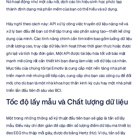
Nó hoạt động như một cầu nối, dịch các tín hiệu sinh học phức tạp 
thành định dạng mà phần mềm của bạn có thể hiểu và sử dụng.
Hãy nghĩ theo cách này: API xử lý công việc truyền dữ liệu nặng nề và 
xử lý ban đầu để bạn có thể tập trung vào phần sáng tạo—thiết kế ứng 
dụng của mình. Các tính năng chính cần tìm kiếm bao gồm luồng dữ liệu 
chất lượng cao, truy cập dữ liệu linh hoạt (theo thời gian thực hoặc được 
ghi lại) và tích hợp đơn giản. Một API được tài liệu hóa tốt với bảo mật 
mạnh mẽ cũng rất cần thiết khi bạn đang làm việc với dữ liệu cá nhân. 
Mục tiêu của chúng tôi tại Emotiv là cung cấp một nền tảng nhà phát 
triển mạnh mẽ nhưng dễ tiếp cận, cung cấp cho bạn các công cụ để đổi 
mới, cho dù bạn là một nhà khoa học thần kinh kỳ cựu hay một nhà phát 
triển lần đầu tiên đi sâu vào BCI.
Tốc độ lấy mẫu và Chất lượng dữ liệu
Một trong những thông số kỹ thuật đầu tiên bạn sẽ gặp là tần số lấy 
mẫu. Điều này chỉ đơn giản đề cập đến số lượng điểm dữ liệu mà thiết bị 
đeo EEG thu thập mỗi giây, được đo bằng Hertz (Hz). Ví dụ, tần số lấy 