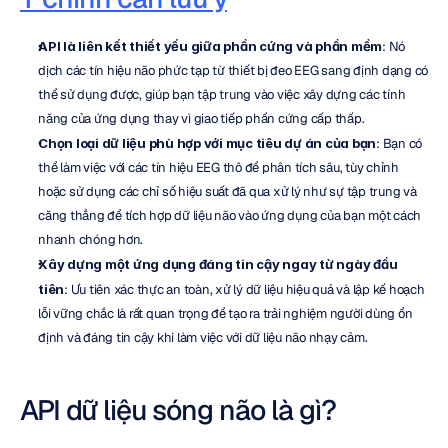
API là liên kết thiết yếu giữa phần cứng và phần mềm
: Nó 
dịch các tín hiệu não phức tạp từ thiết bị đeo EEG sang định dạng có 
thể sử dụng được, giúp bạn tập trung vào việc xây dựng các tính 
năng của ứng dụng thay vì giao tiếp phần cứng cấp thấp.
Chọn loại dữ liệu phù hợp với mục tiêu dự án của bạn
: Bạn có 
thể làm việc với các tín hiệu EEG thô để phân tích sâu, tùy chỉnh 
hoặc sử dụng các chỉ số hiệu suất đã qua xử lý như sự tập trung và 
căng thẳng để tích hợp dữ liệu não vào ứng dụng của bạn một cách 
nhanh chóng hơn.
Xây dựng một ứng dụng đáng tin cậy ngay từ ngày đầu 
tiên
: Ưu tiên xác thực an toàn, xử lý dữ liệu hiệu quả và lập kế hoạch 
lỗi vững chắc là rất quan trọng để tạo ra trải nghiệm người dùng ổn 
định và đáng tin cậy khi làm việc với dữ liệu não nhạy cảm.
API dữ liệu sóng não là gì?