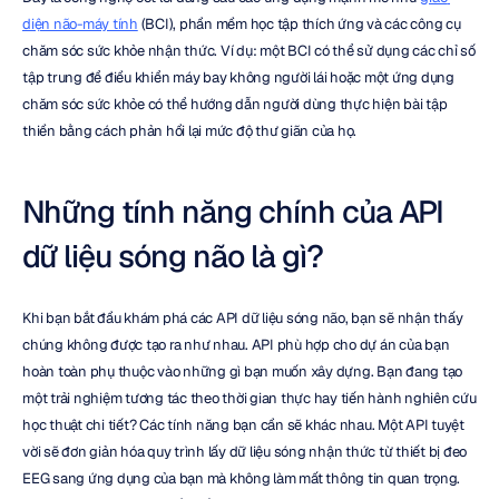
diện não-máy tính
 (BCI), phần mềm học tập thích ứng và các công cụ 
chăm sóc sức khỏe nhận thức. Ví dụ: một BCI có thể sử dụng các chỉ số 
tập trung để điều khiển máy bay không người lái hoặc một ứng dụng 
chăm sóc sức khỏe có thể hướng dẫn người dùng thực hiện bài tập 
thiền bằng cách phản hồi lại mức độ thư giãn của họ.
Những tính năng chính của API 
dữ liệu sóng não là gì?
Khi bạn bắt đầu khám phá các API dữ liệu sóng não, bạn sẽ nhận thấy 
chúng không được tạo ra như nhau. API phù hợp cho dự án của bạn 
hoàn toàn phụ thuộc vào những gì bạn muốn xây dựng. Bạn đang tạo 
một trải nghiệm tương tác theo thời gian thực hay tiến hành nghiên cứu 
học thuật chi tiết? Các tính năng bạn cần sẽ khác nhau. Một API tuyệt 
vời sẽ đơn giản hóa quy trình lấy dữ liệu sóng nhận thức từ thiết bị đeo 
EEG sang ứng dụng của bạn mà không làm mất thông tin quan trọng. 