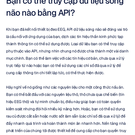
Bạn có thể truy cập dữ liệu sóng 
não nào bằng API?
Khi bạn đã kết nối thiết bị đeo EEG, API dữ liệu sóng não sẽ đóng vai trò 
là cầu nối với ứng dụng của bạn, dịch các tín hiệu thần kinh phức tạp 
thành thông tin có thể sử dụng được. Loại dữ liệu bạn có thể truy cập 
phụ thuộc vào API, nhưng nhìn chung nó được chia thành một vài danh 
mục chính. Bạn có thể làm việc với các tín hiệu cơ bản, chưa qua xử lý 
trực tiếp từ não hoặc bạn có thể sử dụng các chỉ số đã qua xử lý để 
cung cấp thông tin chi tiết lập tức, có thể thực hiện được.
Hãy nghĩ về nó giống như các nguyên liệu cho một công thức nấu ăn. 
Bạn có thể bắt đầu với các nguyên liệu thô, thô chưa qua chế biến (tín 
hiệu EEG thô) và tự mình chuẩn bị, điều này giúp bạn có toàn quyền 
kiểm soát nhưng đòi hỏi nhiều kỹ năng hơn. Hoặc, bạn có thể sử dụng 
rau củ được cắt sẵn hoặc nước sốt làm sẵn (các chỉ số đã qua xử lý) để 
đẩy nhanh quá trình và hoàn thành món ăn nhanh hơn. Nền tảng nhà 
phát triển của chúng tôi được thiết kế để cung cấp cho bạn quyền truy 