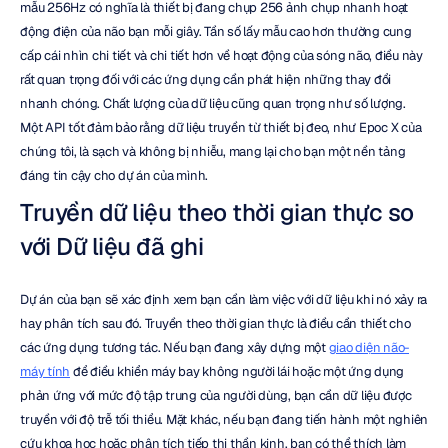
mẫu 256Hz có nghĩa là thiết bị đang chụp 256 ảnh chụp nhanh hoạt 
động điện của não bạn mỗi giây. Tần số lấy mẫu cao hơn thường cung 
cấp cái nhìn chi tiết và chi tiết hơn về hoạt động của sóng não, điều này 
rất quan trọng đối với các ứng dụng cần phát hiện những thay đổi 
nhanh chóng. Chất lượng của dữ liệu cũng quan trọng như số lượng. 
Một API tốt đảm bảo rằng dữ liệu truyền từ thiết bị đeo, như Epoc X của 
chúng tôi, là sạch và không bị nhiễu, mang lại cho bạn một nền tảng 
đáng tin cậy cho dự án của mình.
Truyền dữ liệu theo thời gian thực so 
với Dữ liệu đã ghi
Dự án của bạn sẽ xác định xem bạn cần làm việc với dữ liệu khi nó xảy ra 
hay phân tích sau đó. Truyền theo thời gian thực là điều cần thiết cho 
các ứng dụng tương tác. Nếu bạn đang xây dựng một 
giao diện não-
máy tính
 để điều khiển máy bay không người lái hoặc một ứng dụng 
phản ứng với mức độ tập trung của người dùng, bạn cần dữ liệu được 
truyền với độ trễ tối thiểu. Mặt khác, nếu bạn đang tiến hành một nghiên 
cứu khoa học hoặc phân tích tiếp thị thần kinh, bạn có thể thích làm 