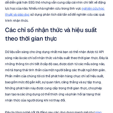
dễ diễn giải hơn EEG thô nhưng vẫn cung cấp cái nhìn chi tiết về động 
lực học của não. Nhiều nhà nghiên cứu trong lĩnh vực 
nghiên cứu học 
thuật và giáo dục
 sử dụng phân tích dải tần số để nghiên cứu các quá 
trình nhận thức.
Các chỉ số nhận thức và hiệu suất 
theo thời gian thực
Dữ liệu sẵn sàng cho ứng dụng nhất mà bạn có thể nhận được từ API 
sóng não là các chỉ số nhận thức và hiệu suất theo thời gian thực. Đây là 
những thông tin chi tiết ở cấp độ cao, được dịch từ các mẫu sóng não, 
mô tả trạng thái tinh thần của một người bằng các thuật ngữ đơn giản. 
Phần mềm của chúng tôi có thể phát hiện hàng chục chỉ số hiệu suất, 
bao gồm mức độ gắn kết, sự quan tâm, căng thẳng và sự tập trung. 
Những phát hiện này được cung cấp trong thời gian thực, cho phép 
bạn tạo ra các ứng dụng có thể thích ứng và phản hồi lại trạng thái 
nhận thức của người dùng khi nó thay đổi.
Đây là công nghệ cốt lõi đằng sau các ứng dụng mạnh mẽ như 
giao 