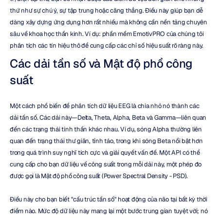
thứ như sự chú ý, sự tập trung hoặc căng thẳng. Điều này giúp bạn dễ 
dàng xây dựng ứng dụng hơn rất nhiều mà không cần nền tảng chuyên 
sâu về khoa học thần kinh. Ví dụ: phần mềm EmotivPRO của chúng tôi 
phân tích các tín hiệu thô để cung cấp các chỉ số hiệu suất rõ ràng này.
Các dải tần số và Mật độ phổ công 
suất
Một cách phổ biến để phân tích dữ liệu EEG là chia nhỏ nó thành các 
dải tần số. Các dải này—Delta, Theta, Alpha, Beta và Gamma—liên quan 
đến các trạng thái tinh thần khác nhau. Ví dụ, sóng Alpha thường liên 
quan đến trạng thái thư giãn, tỉnh táo, trong khi sóng Beta nổi bật hơn 
trong quá trình suy nghĩ tích cực và giải quyết vấn đề. Một API có thể 
cung cấp cho bạn dữ liệu về công suất trong mỗi dải này, một phép đo 
được gọi là Mật độ phổ công suất (Power Spectral Density - PSD).
Điều này cho bạn biết "cấu trúc tần số" hoạt động của não tại bất kỳ thời 
điểm nào. Mức độ dữ liệu này mang lại một bước trung gian tuyệt vời; nó 