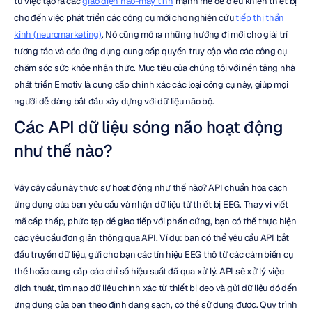
từ việc tạo ra các 
giao diện não-máy tính
 mạnh mẽ để điều khiển thiết bị 
cho đến việc phát triển các công cụ mới cho nghiên cứu 
tiếp thị thần 
kinh (neuromarketing)
. Nó cũng mở ra những hướng đi mới cho giải trí 
tương tác và các ứng dụng cung cấp quyền truy cập vào các công cụ 
chăm sóc sức khỏe nhận thức. Mục tiêu của chúng tôi với nền tảng nhà 
phát triển Emotiv là cung cấp chính xác các loại công cụ này, giúp mọi 
người dễ dàng bắt đầu xây dựng với dữ liệu não bộ.
Các API dữ liệu sóng não hoạt động 
như thế nào?
Vậy cây cầu này thực sự hoạt động như thế nào? API chuẩn hóa cách 
ứng dụng của bạn yêu cầu và nhận dữ liệu từ thiết bị EEG. Thay vì viết 
mã cấp thấp, phức tạp để giao tiếp với phần cứng, bạn có thể thực hiện 
các yêu cầu đơn giản thông qua API. Ví dụ: bạn có thể yêu cầu API bắt 
đầu truyền dữ liệu, gửi cho bạn các tín hiệu EEG thô từ các cảm biến cụ 
thể hoặc cung cấp các chỉ số hiệu suất đã qua xử lý. API sẽ xử lý việc 
dịch thuật, tìm nạp dữ liệu chính xác từ thiết bị đeo và gửi dữ liệu đó đến 
ứng dụng của bạn theo định dạng sạch, có thể sử dụng được. Quy trình 