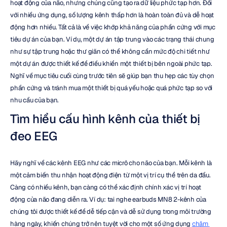
hoạt động của não, nhưng chúng cũng tạo ra dữ liệu phức tạp hơn. Đối 
với nhiều ứng dụng, số lượng kênh thấp hơn là hoàn toàn đủ và dễ hoạt 
động hơn nhiều. Tất cả là về việc khớp khả năng của phần cứng với mục 
tiêu dự án của bạn. Ví dụ, một dự án tập trung vào các trạng thái chung 
như sự tập trung hoặc thư giãn có thể không cần mức độ chi tiết như 
một dự án được thiết kế để điều khiển một thiết bị bên ngoài phức tạp. 
Nghĩ về mục tiêu cuối cùng trước tiên sẽ giúp bạn thu hẹp các tùy chọn 
phần cứng và tránh mua một thiết bị quá yếu hoặc quá phức tạp so với 
nhu cầu của bạn.
Tìm hiểu cấu hình kênh của thiết bị 
đeo EEG
Hãy nghĩ về các kênh EEG như các micrô cho não của bạn. Mỗi kênh là 
một cảm biến thu nhận hoạt động điện từ một vị trí cụ thể trên da đầu. 
Càng có nhiều kênh, bạn càng có thể xác định chính xác vị trí hoạt 
động của não đang diễn ra. Ví dụ: tai nghe earbuds MN8 2-kênh của 
chúng tôi được thiết kế để dễ tiếp cận và dễ sử dụng trong môi trường 
hàng ngày, khiến chúng trở nên tuyệt vời cho một số ứng dụng 
chăm 