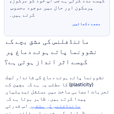
کیسے مدد کرتی ہے جب آپ خود کو مرکوز، 
پرسکون اور حال میں موجود محسوس 
کرتے ہیں۔
مجھے دکھائیں
مجھے دکھائیں
مائنڈفلنس کی مشق بچے کے 
نشوونما پاتے ہوئے دماغ پر 
کیسے اثر انداز ہوتی ہے؟
نشوونما پاتے ہوئے دماغ کی شاندار لچک 
(plasticity) کا مطلب یہ ہے کہ بچپن کے 
تجربات اعصابی ساخت میں مستقل تبدیلیاں 
پیدا کرتے ہیں۔ ظاہر ہوتا ہے کہ 
مائنڈفلنس کی مشقیں
 اس قدرتی 
نیوروپلاسٹیٹی کو مخصوص اور فائدہ مند 