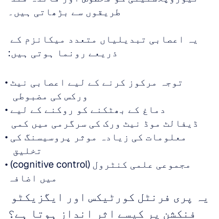
طریقوں سے بڑھاتی ہیں۔
یہ اعصابی تبدیلیاں متعدد میکانزم کے 
ذریعے رونما ہوتی ہیں:
توجہ مرکوز کرنے کے لیے اعصابی نیٹ 
ورکس کی مضبوطی  
دماغ کے بھٹکنے کو روکنے کے لیے 
ڈیفالٹ موڈ نیٹ ورک کی سرگرمی میں کمی  
معلومات کی زیادہ موثر پروسیسنگ کی 
تخلیق  
مجموعی علمی کنٹرول (cognitive control) 
میں اضافہ
یہ پری فرنٹل کورٹیکس اور ایگزیکٹو 
فنکشن پر کیسے اثر انداز ہوتا ہے؟