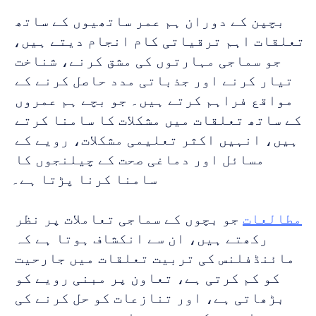
بچپن کے دوران ہم عمر ساتھیوں کے ساتھ 
تعلقات اہم ترقیاتی کام انجام دیتے ہیں، 
جو سماجی مہارتوں کی مشق کرنے، شناخت 
تیار کرنے اور جذباتی مدد حاصل کرنے کے 
مواقع فراہم کرتے ہیں۔ جو بچے ہم عمروں 
کے ساتھ تعلقات میں مشکلات کا سامنا کرتے 
ہیں، انہیں اکثر تعلیمی مشکلات، رویے کے 
مسائل اور دماغی صحت کے چیلنجوں کا 
سامنا کرنا پڑتا ہے۔
مطالعات
 جو بچوں کے سماجی تعاملات پر نظر 
رکھتے ہیں، ان سے انکشاف ہوتا ہے کہ 
مائنڈفلنس کی تربیت تعلقات میں جارحیت 
کو کم کرتی ہے، تعاون پر مبنی رویے کو 
بڑھاتی ہے، اور تنازعات کو حل کرنے کی 