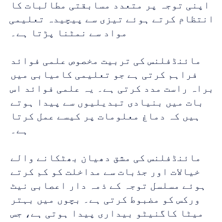
اپنی توجہ پر متعدد مسابقتی مطالبات کا 
انتظام کرتے ہوئے تیزی سے پیچیدہ تعلیمی 
مواد سے نمٹنا پڑتا ہے۔ 
مائنڈفلنس کی تربیت مخصوص علمی فوائد 
فراہم کرتی ہے جو تعلیمی کامیابی میں 
براہ راست مدد کرتی ہے۔ یہ علمی فوائد اس 
بات میں بنیادی تبدیلیوں سے پیدا ہوتے 
ہیں کہ دماغ معلومات پر کیسے عمل کرتا 
ہے۔ 
مائنڈفلنس کی مشق دھیان بھٹکانے والے 
خیالات اور جذبات سے مداخلت کو کم کرتے 
ہوئے مسلسل توجہ کے ذمہ دار اعصابی نیٹ 
ورکس کو مضبوط کرتی ہے۔ بچوں میں بہتر 
میٹا کاگنیٹو بیداری پیدا ہوتی ہے، جس 