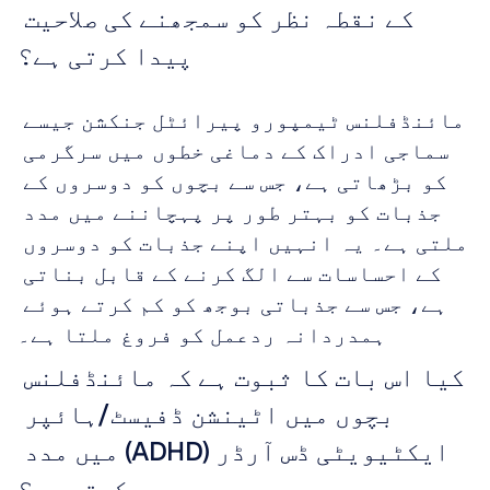
کے نقطہ نظر کو سمجھنے کی صلاحیت 
پیدا کرتی ہے؟
مائنڈفلنس ٹیمپورو پیرائٹل جنکشن جیسے 
سماجی ادراک کے دماغی خطوں میں سرگرمی 
کو بڑھاتی ہے، جس سے بچوں کو دوسروں کے 
جذبات کو بہتر طور پر پہچاننے میں مدد 
ملتی ہے۔ یہ انہیں اپنے جذبات کو دوسروں 
کے احساسات سے الگ کرنے کے قابل بناتی 
ہے، جس سے جذباتی بوجھ کو کم کرتے ہوئے 
ہمدردانہ ردعمل کو فروغ ملتا ہے۔
کیا اس بات کا ثبوت ہے کہ مائنڈفلنس 
بچوں میں اٹینشن ڈفیسٹ/ہائپر 
ایکٹیویٹی ڈس آرڈر (ADHD) میں مدد 
کرتی ہے؟