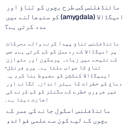
مائنڈفلنس کس طرح بچوں کو تناؤ اور 
امیگڈالا (amygdala) کو سنبھالنے میں 
مدد کرتی ہے؟
مائنڈفلنس تناؤ پیدا کرنے والے محرکات 
پر امیگڈالا کے ردعمل کو کم کرتی ہے، جس 
کے نتیجے میں زیادہ پرسکون اور متوازن 
تناؤ کا جواب ملتا ہے۔ پری فرنٹل-
ایمیگڈالا کنکشن کو مضبوط بنا کر، یہ 
دماغ کو خطرات کا بہتر اندازہ لگانے اور 
غیر ضروری خطرے کے سگنلز کو کم کرنے کی 
اجازت دیتا ہے۔
مائنڈفلنس اسکول جانے کی عمر کے 
بچوں کے لیے کون سے علمی فوائد، 