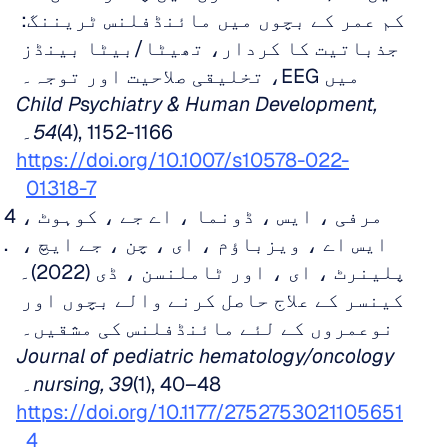
کم عمر کے بچوں میں مائنڈفلنس ٹریننگ: 
جذباتیت کا کردار، تھیٹا/بیٹا بینڈز 
میں EEG، تخلیقی صلاحیت اور توجہ۔ 
Child Psychiatry & Human Development, 
(4), 1152-1166۔ 
54
https://doi.org/10.1007/s10578-022-
01318-7
مرفی ، ایس ، ڈونما ، اے جے ، کوہوٹ ، 
ایس اے ، ویزباؤم ، ای ، چن ، جے ایچ ، 
پلینرٹ ، ای ، اور ٹاملنسن ، ڈی (2022)۔ 
کینسر کے علاج حاصل کرنے والے بچوں اور 
نوعمروں کے لئے مائنڈفلنس کی مشقیں۔ 
Journal of pediatric hematology/oncology 
(1), 40–48۔ 
nursing, 39
https://doi.org/10.1177/2752753021105651
4