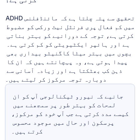
تحقیق سے پتہ چلتا ہے کہ مائنڈفلنس ADHD 
میں کم فعال پری فرنٹل نیٹ ورکس کو مضبوط 
کرتی ہے، توجہ کے دورانیے کو بہتر بناتی 
ہے اور ہائپر ایکٹیویٹی کو کم کرتی ہے۔ 
بچوں میں بہتر میٹا کاگنیٹو بیداری بھی 
پیدا ہوتی ہے، وہ پہچانتے ہیں کہ ان کا 
ذہن کب بھٹکتا ہے اور زیادہ آسانی سے 
دوبارہ توجہ مرکوز کر لیتے ہیں۔
جانیے کہ نیورو ٹیکنالوجی آپ کو ان 
لمحات کو بہتر طور پر سمجھنے میں 
کیسے مدد کرتی ہے جب آپ خود کو مرکوز، 
پرسکون اور حال میں موجود محسوس 
کرتے ہیں۔