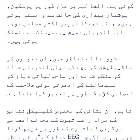
کرتی ہے۔ الفا لہریں عام طور پر پرسکون، 
ہوشیار بیداری کی حالت سے وابستہ ہوتی 
ہیں، جبکہ تھیٹا لہریں اکثر مسلسل توجہ 
اور اندرونی عمیق پروسیسنگ سے منسلک 
ہوتی ہیں۔ 
نشوونما کے تناظر میں، ان نمونوں کی 
ماڈیولیشن کو بچے کی اپنی اندرونی حالت 
کو منظم کرنے اور ماحولیاتی دباؤ کو 
سنبھالنے کی ابھرتی ہوئی صلاحیت کے 
اعصابی کڑی کے طور پر تعبیر کیا جاتا ہے۔
تاہم، ان نتائج کو مخصوص کلینیکل نتائج 
کے براہ راست ثبوت کے بجائے اعصابی 
سرگرمی کے اشارے کے طور پر فریم کرنا 
ضروری ہے۔ اگرچہ EEG دماغ کے "برقی منظر 