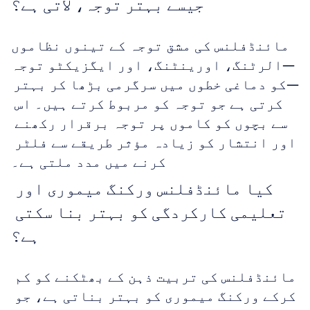
جیسے بہتر توجہ، لاتی ہے؟
مائنڈفلنس کی مشق توجہ کے تینوں نظاموں
—الرٹنگ، اورینٹنگ، اور ایگزیکٹو توجہ
—کو دماغی خطوں میں سرگرمی بڑھا کر بہتر 
کرتی ہے جو توجہ کو مربوط کرتے ہیں۔ اس 
سے بچوں کو کاموں پر توجہ برقرار رکھنے 
اور انتشار کو زیادہ مؤثر طریقے سے فلٹر 
کرنے میں مدد ملتی ہے۔
کیا مائنڈفلنس ورکنگ میموری اور 
تعلیمی کارکردگی کو بہتر بنا سکتی 
ہے؟
مائنڈفلنس کی تربیت ذہن کے بھٹکنے کو کم 
کرکے ورکنگ میموری کو بہتر بناتی ہے، جو 