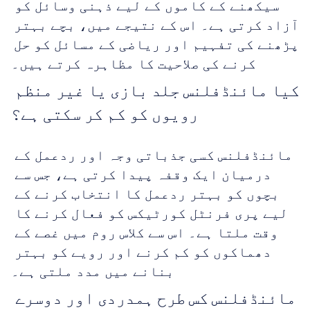
سیکھنے کے کاموں کے لیے ذہنی وسائل کو 
آزاد کرتی ہے۔ اس کے نتیجے میں، بچے بہتر 
پڑھنے کی تفہیم اور ریاضی کے مسائل کو حل 
کرنے کی صلاحیت کا مظاہرہ کرتے ہیں۔
کیا مائنڈفلنس جلد بازی یا غیر منظم 
رویوں کو کم کر سکتی ہے؟
مائنڈفلنس کسی جذباتی وجہ اور ردعمل کے 
درمیان ایک وقفہ پیدا کرتی ہے، جس سے 
بچوں کو بہتر ردعمل کا انتخاب کرنے کے 
لیے پری فرنٹل کورٹیکس کو فعال کرنے کا 
وقت ملتا ہے۔ اس سے کلاس روم میں غصے کے 
دھماکوں کو کم کرنے اور رویے کو بہتر 
بنانے میں مدد ملتی ہے۔
مائنڈفلنس کس طرح ہمدردی اور دوسرے 