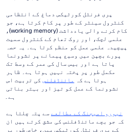
پری فرنٹل کورٹیکس دماغ کے انتظامی 
کنٹرول سینٹر کے طور پر کام کرتا ہے، جو 
کام کرنے والی یادداشت (working memory)، 
علمی لچک، اور روک تھام کے کنٹرول سمیت 
پیچیدہ علمی عمل کو منظم کرتا ہے۔ یہ حصہ 
پورے بچپن میں وسیع پیمانے پر نشوونما 
پاتا ہے اور بیس سال کی عمر کے وسط تک 
مکمل طور پر پختہ نہیں ہوتا ہے۔ ظاہر 
ہوتا ہے کہ 
مائنڈفلنس
 کی تربیت اس 
نشوونما کے عمل کو تیز اور بہتر بناتی 
ہے۔
نیورو امیجنگ کے مطالعے
 سے پتہ چلتا ہے 
کہ جو بچے مائنڈفلنس کی مشق کرتے ہیں ان 
کے پری فرنٹل کورٹیکس میں، خاص طور پر 