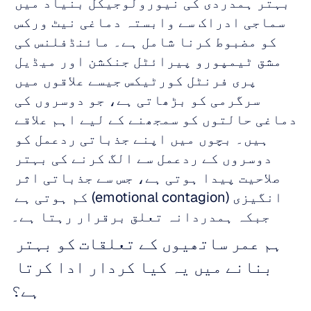
بہتر ہمدردی کی نیورولوجیکل بنیاد میں 
سماجی ادراک سے وابستہ دماغی نیٹ ورکس 
کو مضبوط کرنا شامل ہے۔ مائنڈفلنس کی 
مشق ٹیمپورو پیرائٹل جنکشن اور میڈیل 
پری فرنٹل کورٹیکس جیسے علاقوں میں 
سرگرمی کو بڑھاتی ہے، جو دوسروں کی 
دماغی حالتوں کو سمجھنے کے لیے اہم علاقے 
ہیں۔ بچوں میں اپنے جذباتی ردعمل کو 
دوسروں کے ردعمل سے الگ کرنے کی بہتر 
صلاحیت پیدا ہوتی ہے، جس سے جذباتی اثر 
انگیزی (emotional contagion) کم ہوتی ہے 
جبکہ ہمدردانہ تعلق برقرار رہتا ہے۔
ہم عمر ساتھیوں کے تعلقات کو بہتر 
بنانے میں یہ کیا کردار ادا کرتا 
ہے؟