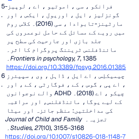
فرانکو ، سی ، اموتیو ، اے ، لوپیز-
گونزلیز ، ایل ، اوریول ، ایکس ، اور 
مارٹینز-تابوادا ، سی (2016)۔ کلاس روم 
میں رویے کے مسائل کے حامل نوعمروں کی 
جلد بازی اور جارحیت کی سطح پر 
مائنڈفلنس ٹریننگ پروگرام کا اثر۔ 
, 1385۔ 
Frontiers in psychology, 7
https://doi.org/10.3389/fpsyg.2016.01385
چیمیکلِس ، اے ایل ، ڈاہل ، وی ، سپیئرز 
، اے پی ، گوس ، کے ، فوگارٹی ، کے ، اور 
چیکو ، اے (2018)۔ ADHD والے نوجوانوں 
کے لیے یوگا، مائنڈفلنس، اور مراقبہ 
کی مداخلتیں: منظم جائزہ اور میٹا 
تجزیہ۔ 
Journal of Child and Family 
(10), 3155-3168۔ 
Studies, 27
https://doi.org/10.1007/s10826-018-1148-7