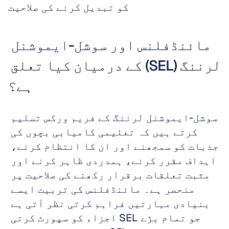
کو تبدیل کرنے کی صلاحیت
مائنڈفلنس اور سوشل-ایموشنل 
لرننگ (SEL) کے درمیان کیا تعلق 
ہے؟
سوشل-ایموشنل لرننگ کے فریم ورکس تسلیم 
کرتے ہیں کہ تعلیمی کامیابی بچوں کی 
جذبات کو سمجھنے اور ان کا انتظام کرنے، 
اہداف مقرر کرنے، ہمدردی ظاہر کرنے اور 
مثبت تعلقات برقرار رکھنے کی صلاحیت پر 
منحصر ہے۔ مائنڈفلنس کی تربیت ایسے 
بنیادی مہارتیں فراہم کرتی نظر آتی ہے 
جو تمام بڑے SEL اجزاء کو سپورٹ کرتی 