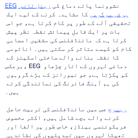
 نشوونما پاتے دماغ کی 
ریئل ٹائم 
EEG
برقی سرگرمی
 کا مشاہدہ کرنے کے لیے ایک 
تحقیقی آلے کے طور پر کام کرتا ہے، جو اس 
بات پر ایک قابلِ پیمائش نقطہ نظر پیش 
کرتا ہے کہ مائنڈفلنس کی مشقیں اعصابی 
کام کو کیسے متاثر کر سکتی ہیں۔ اناٹومی 
کا نقشہ بنانے والے ساختی اسکینز کے 
برعکس، EEG دماغی لہروں کے اتار چڑھاو 
کو پکڑتا ہے، جو نیورانز کے بڑے گروہوں 
کی ہم آہنگ فائرنگ کی نمائندگی کرتے 
ہیں۔ 
ریسرچ
 جس میں مائنڈفلنس کی تربیت حاصل 
کرنے والے بچے شامل ہیں، اکثر مخصوص 
فریکوئنسی بینڈز، خاص طور پر الفا اور 
تھیٹا لہروں میں تبدیلیوں کی نشاندہی 