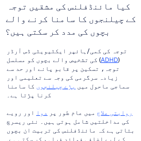
کیا مائنڈفلنس کی مشقیں توجہ 
کے چیلنجوں کا سامنا کرنے والے 
بچوں کی مدد کر سکتی ہیں؟
توجہ کی کمی/ہائپر ایکٹیویٹی ڈس آرڈر 
(
ADHD
) کی تشخیص والے بچوں کو مسلسل 
توجہ، تسکین پر قابو پانے اور حد سے 
زیادہ سرگرمی کی وجہ سے تعلیمی اور 
سماجی ماحول میں 
بڑے چیلنجوں
 کا سامنا 
کرنا پڑتا ہے۔ 
روایتی علاج
 میں عام طور پر 
دوا
 اور رویے 
کی مداخلتیں شامل ہوتی ہیں۔ نئی ریسرچ 
بتاتی ہے کہ مائنڈفلنس کی تربیت ان بچوں 
کے لیے اضافی فوائد فراہم کر سکتی ہے۔