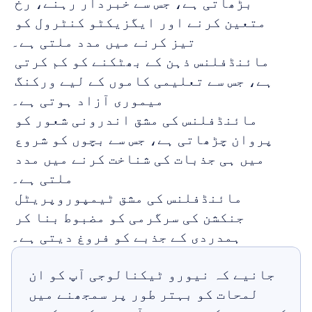
بڑھاتی ہے، جس سے خبردار رہنے، رخ 
متعین کرنے اور ایگزیکٹو کنٹرول کو 
تیز کرنے میں مدد ملتی ہے۔
مائنڈفلنس ذہن کے بھٹکنے کو کم کرتی 
ہے، جس سے تعلیمی کاموں کے لیے ورکنگ 
میموری آزاد ہوتی ہے۔
مائنڈفلنس کی مشق اندرونی شعور کو 
پروان چڑھاتی ہے، جس سے بچوں کو شروع 
میں ہی جذبات کی شناخت کرنے میں مدد 
ملتی ہے۔
مائنڈفلنس کی مشق ٹیمپوروپریٹل 
جنکشن کی سرگرمی کو مضبوط بنا کر 
ہمدردی کے جذبے کو فروغ دیتی ہے۔
جانیے کہ نیورو ٹیکنالوجی آپ کو ان 
لمحات کو بہتر طور پر سمجھنے میں 