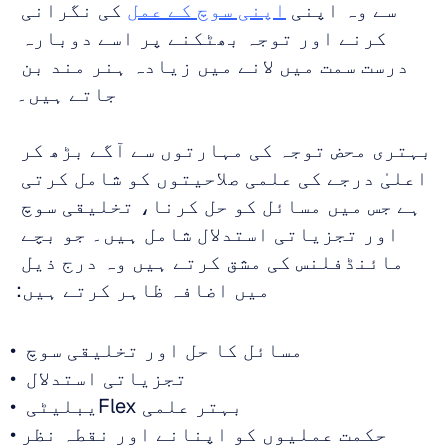
سے وہ اپنی 
اپنی سوچ کے عمل
 کی نگرانی 
کرنے اور توجہ بھٹکنے پر اسے دوبارہ 
درست سمت میں لانے میں زیادہ ہنر مند بن 
جاتے ہیں۔
بہتری محض توجہ کی مہارتوں سے آگے بڑھ کر 
اعلیٰ درجے کی علمی صلاحیتوں کو شامل کرتی 
ہے جس میں مسائل کو حل کرنا، تخلیقی سوچ 
اور تجزیاتی استدلال شامل ہیں۔ جو بچے 
مائنڈفلنس کی مشق کرتے ہیں وہ درج ذیل 
میں اضافہ ظاہر کرتے ہیں:
مسائل کا حل اور تخلیقی سوچ  
تجزیاتی استدلال  
بہتر علمی Flexیبلیٹی  
حکمت عملیوں کو اپنانے اور نقطہ نظر 