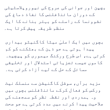
بچپن اور جوانی کی عروج کی نیوروپلاسٹیٹی 
کے دوران مائنڈفلنس کا نفاذ دماغ کی 
نشوونما کے راستے کو بہتر بنانے کا ایک 
منظم طریقہ پیش کرتا ہے۔
بچوں میں ایک اعلیٰ میٹا کاگنیٹو بیداری 
پیدا ہوتی ہے جو ذہن کے بھٹکنے کو کم 
کرتی ہے، اس طرح ورکنگ میموری کو پیچیدہ 
کاموں جیسے تجزیاتی استدلال اور تخلیقی 
مسائل کے حل کے لیے آزاد کرتی ہے۔ 
مزید برآں، سوشل کاگنیشن سے منسلک نیٹ 
ورکس کو فعال کرکے مائنڈفلنس بچوں میں 
وہ ہمدردی اور نقطہ نظر کو سمجھنے کی 
صلاحیت پیدا کرنے میں مدد کرتی ہے جو صحت 