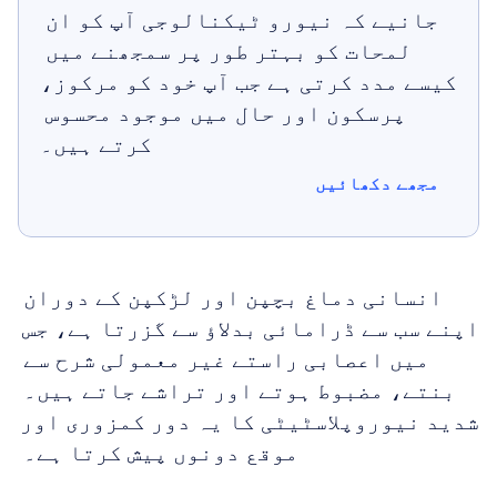
جانیے کہ نیورو ٹیکنالوجی آپ کو ان 
لمحات کو بہتر طور پر سمجھنے میں 
کیسے مدد کرتی ہے جب آپ خود کو مرکوز، 
پرسکون اور حال میں موجود محسوس 
کرتے ہیں۔
مجھے دکھائیں
مجھے دکھائیں
انسانی دماغ بچپن اور لڑکپن کے دوران 
اپنے سب سے ڈرامائی بدلاؤ سے گزرتا ہے، جس 
میں اعصابی راستے غیر معمولی شرح سے 
بنتے، مضبوط ہوتے اور تراشے جاتے ہیں۔ 
شدید نیوروپلاسٹیٹی کا یہ دور کمزوری اور 
موقع دونوں پیش کرتا ہے۔ 