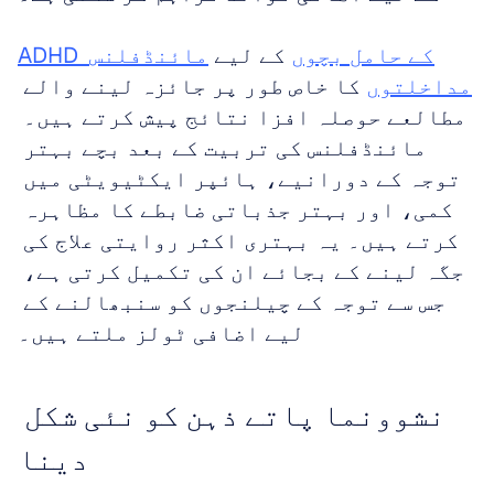
ADHD کے حامل بچوں
 کے لیے 
مائنڈفلنس 
مداخلتوں
 کا خاص طور پر جائزہ لینے والے 
مطالعے حوصلہ افزا نتائج پیش کرتے ہیں۔ 
مائنڈفلنس کی تربیت کے بعد بچے بہتر 
توجہ کے دورانیے، ہائپر ایکٹیویٹی میں 
کمی، اور بہتر جذباتی ضابطے کا مظاہرہ 
کرتے ہیں۔ یہ بہتری اکثر روایتی علاج کی 
جگہ لینے کے بجائے ان کی تکمیل کرتی ہے، 
جس سے توجہ کے چیلنجوں کو سنبھالنے کے 
لیے اضافی ٹولز ملتے ہیں۔
نشوونما پاتے ذہن کو نئی شکل 
دینا