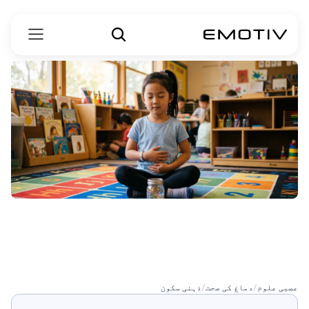
بچوں
کے
لیے
ذہن
سازی
کی
سائنس
عصبی علوم
/
دماغ کی صحت
/
ذہنی سکون