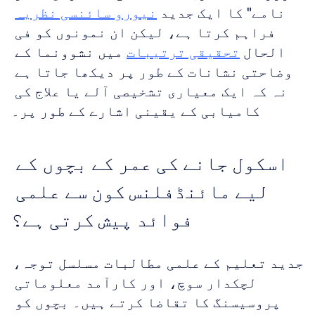
نامے" کا ایک جدید 
نیورو سائنسی نظریہ
فراہم کرتا ہے، لیکن ان نمونوں کو فی 
الحال 
تحقیقی ترتیبات
 میں نشوونما کے 
وضاحتی نشانات کے طور پر دیکھا جاتا ہے 
نہ کہ ایک معیاری تشخیصی آلے یا علاج کی 
کامیابی کے یقینی اشارے کے طور پر۔
اسکول جانے کی عمر کے بچوں کے 
لیے مائنڈفلنس کون سے علمی 
فوائد پیش کرتی ہے؟
جدید تعلیم کے علمی مطالبات مسلسل توجہ، 
لچکدار سوچ، اور کارآمد معلوماتی 
پروسیسنگ کا تقاضا کرتے ہیں۔ بچوں کو 