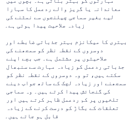
مہارتوں کو بہتر بناتی ہے۔ بچوں میں 
معاندانہ یا گریز والے ردعمل کا سہارا 
لیے بغیر سماجی چیلنجوں سے نمٹنے کی 
زیادہ صلاحیت پیدا ہوتی ہے۔
بہتری کا میکانزم بہتر جذباتی ضابطے اور 
دوسروں کے نقطہ نظر کو سمجھنے کی 
صلاحیتوں پر مشتمل ہے۔ جب بچے اپنے 
جذباتی ردعمل کو زیادہ مہارت سے سنبھال 
سکتے ہیں، تو وہ دوسروں کے نقطہ نظر کو 
سمجھنے اور زیادہ لچک کے ساتھ جواب دینے 
کی گنجائش پیدا کرتے ہیں۔ وہ سماجی 
تلخیوں پر کم ردعمل ظاہر کرتے ہیں اور 
تعلقات کے بگاڑ کو درست کرنے کے زیادہ 
قابل ہو جاتے ہیں۔