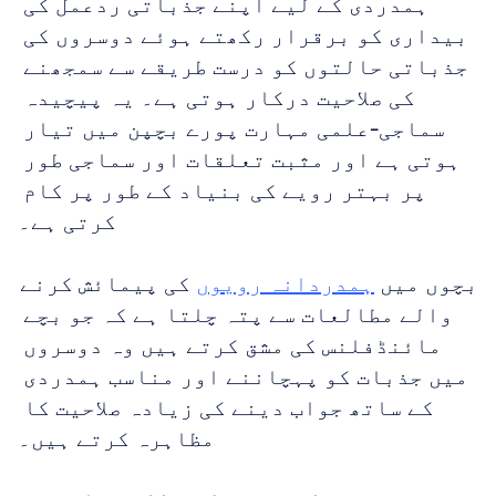
ہمدردی کے لیے اپنے جذباتی ردعمل کی 
بیداری کو برقرار رکھتے ہوئے دوسروں کی 
جذباتی حالتوں کو درست طریقے سے سمجھنے 
کی صلاحیت درکار ہوتی ہے۔ یہ پیچیدہ 
سماجی-علمی مہارت پورے بچپن میں تیار 
ہوتی ہے اور مثبت تعلقات اور سماجی طور 
پر بہتر رویے کی بنیاد کے طور پر کام 
کرتی ہے۔
بچوں میں 
ہمدردانہ رویوں
 کی پیمائش کرنے 
والے مطالعات سے پتہ چلتا ہے کہ جو بچے 
مائنڈفلنس کی مشق کرتے ہیں وہ دوسروں 
میں جذبات کو پہچاننے اور مناسب ہمدردی 
کے ساتھ جواب دینے کی زیادہ صلاحیت کا 
مظاہرہ کرتے ہیں۔