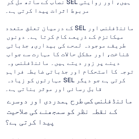
ہیں، اور روایتی SEL نصاب کے ساتھ مل کر 
مربوط اثرات پیدا کرتی ہے۔
مائنڈفلنس اور SEL کے درمیان تعلق متعدد 
میکانزم کے ذریعے کام کرتا ہے۔ دونوں 
طریقے موجودہ لمحے کی بیداری، جذباتی 
شناخت، اور مشکل حالات کا مہارت سے جواب 
دینے پر زور دیتے ہیں۔ مائنڈفلنس وہ 
توجہ کا استحکام اور جذباتی ضابطہ فراہم 
کرتی ہے جو دیگر SEL مہارتوں کو زیادہ 
قابل رسائی اور موثر بناتی ہے۔
مائنڈفلنس کس طرح ہمدردی اور دوسرے 
کے نقطہ نظر کو سمجھنے کی صلاحیت 
پیدا کرتی ہے؟