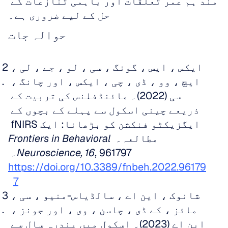
مند ہم عمر تعلقات اور باہمی تنازعات کے 
حل کے لیے ضروری ہے۔
حوالہ جات
ایکس ، ایس ، گونگ ، سی ، لو ، جے ، لی ، 
ایچ ، وو ، ڈی ، چی ، ایکس ، اور چانگ ، 
سی (2022)۔ مائنڈفلنس کی تربیت کے 
ذریعے چینی اسکول سے پہلے کے بچوں کے 
ایگزیکٹو فنکشن کو بڑھانا: ایک fNIRS 
مطالعہ۔ 
Frontiers in Behavioral 
, 961797۔ 
Neuroscience, 16
https://doi.org/10.3389/fnbeh.2022.96179
7
شانوک ، این اے ، سالڈیاس-منیو ، سی ، 
مائز ، کے ڈی ، چاسن ، وی ، اور جونز ، 
این اے (2023)۔ اسکول میں پندرہ سال سے 