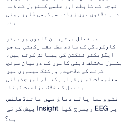
توجہ کے ضابطے اور علمی کنٹرول کے ذمہ 
دار علاقوں میں زیادہ سرگرمی ظاہر ہوتی 
ہے۔ 
یہ فعال بہتری ان کاموں پر بہتر 
کارکردگی کے ساتھ مطابقت رکھتی ہے جو 
ایگزیکٹو فنکشن کی پیمائش کرتے ہیں، 
بشمول مختلف ذہنی کاموں کے درمیان سوئچ 
کرنے کی صلاحیت، ورکنگ میموری میں 
معلومات کو برقرار رکھنا، اور جذباتی 
ردعمل کے خلاف مزاحمت کرنا۔
نشوونما پاتے دماغ میں مائنڈفلنس 
پر EEG ریسرچ کیا Insight پیش کرتی 
ہے؟