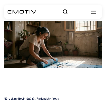
Sanskritçe
Yoga
Disiplini
Nörobilim
/
Beyin Sağlığı
/
Farkındalık
/
Yoga