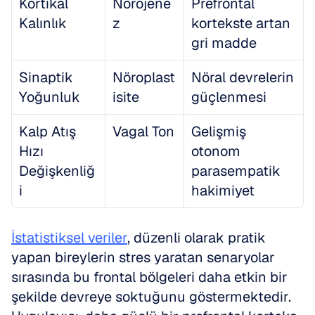
Kortikal 
Nörojene
Prefrontal 
Kalınlık
z
kortekste artan 
gri madde
Sinaptik 
Nöroplast
Nöral devrelerin 
Yoğunluk
isite
güçlenmesi
Kalp Atış 
Vagal Ton
Gelişmiş 
Hızı 
otonom 
Değişkenliğ
parasempatik 
i
hakimiyet
İstatistiksel veriler
, düzenli olarak pratik 
yapan bireylerin stres yaratan senaryolar 
sırasında bu frontal bölgeleri daha etkin bir 
şekilde devreye soktuğunu göstermektedir. 