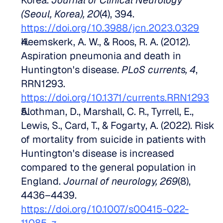
Korea. 
Journal of Clinical Neurology 
(Seoul, Korea), 20
(4), 394. 
https://doi.org/10.3988/jcn.2023.0329
Heemskerk, A. W., & Roos, R. A. (2012). 
Aspiration pneumonia and death in 
Huntington's disease. 
PLoS currents, 4
, 
RRN1293. 
https://doi.org/10.1371/currents.RRN1293
Alothman, D., Marshall, C. R., Tyrrell, E., 
Lewis, S., Card, T., & Fogarty, A. (2022). Risk 
of mortality from suicide in patients with 
Huntington's disease is increased 
compared to the general population in 
England. 
Journal of neurology, 269
(8), 
4436–4439. 
https://doi.org/10.1007/s00415-022-