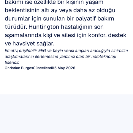
bakımı ise özellikle bir kişinin yaşam 
beklentisinin altı ay veya daha az olduğu 
durumlar için sunulan bir palyatif bakım 
türüdür. Huntington hastalığının son 
aşamalarında kişi ve ailesi için konfor, destek 
ve haysiyet sağlar.
Emotiv, erişilebilir EEG ve beyin verisi araçları aracılığıyla sinirbilim 
araştırmalarının ilerlemesine yardımcı olan bir nöroteknoloji 
lideridir.
Christian Burgos
Güncellendi15 May 2026
Kantitatif EEG (qEEG)
EEG Artifaktları
Onlarca yıldır klinisyenler, epilepsi veya
ensefalopati teşhisi koymak için EEG izlerinin
Artifaktlar, beyin tarafından üretilmeyen ve
EEG Mu Ritmi
görsel olarak incelenmesine güvenmektedir.
elektroensefalogramın görsel yorumlanmasını
Farklı beyin ritimleri arasında biri, eylem, algı
Yine de diğer birçok nörolojik ve psikiyatrik
bozabilen, ayrıca beyin-bilgisayar
Kantitatif elektroensefalografi (qEEG), ham
EEG Verileri
ve sosyal anlayışın kesişim noktasında yer
durum için insan gözü tutarlı, anlamlı kalıplar
arayüzlerini veya zihinsel durum izlemeyi
dalga formlarını belirli frekans bantlarındaki
Epilepsi belirteçleri için ham bir EEG trasesini