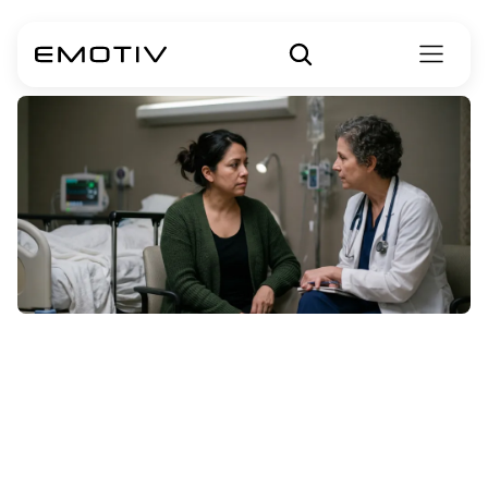
Huntington
Hastalığı
ölümcül
müdür?