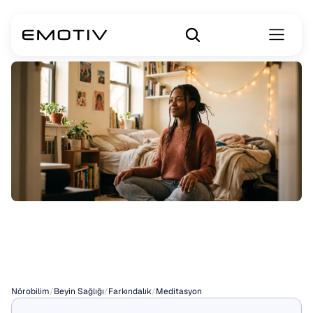
Şükran
Meditasyonu
Nörobilim
/
Beyin Sağlığı
/
Farkındalık
/
Meditasyon