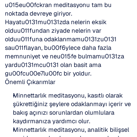
u015eu00fckran meditasyonu tam bu 
noktada devreye giriyor. 
Hayatu0131mu0131zda nelerin eksik 
olduu011fundan ziyade nelerin var 
olduu011funa odaklanmamu0131zu0131 
sau011flayan, bu00f6ylece daha fazla 
memnuniyet ve neu015fe bulmamu0131za 
yardu0131mcu0131 olan basit ama 
gu00fcu00e7lu00fc bir yoldur.
Önemli Çıkarımlar
Minnettarlık meditasyonu, kasıtlı olarak 
şükrettiğiniz şeylere odaklanmayı içerir ve 
bakış açınızı sorunlardan olumlulara 
kaydırmanıza yardımcı olur.
Minnettarlık meditasyonu, analitik bilişsel 