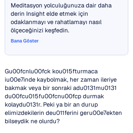
Meditasyon yolculuğunuza dair daha 
derin Insight elde etmek için 
odaklanmayı ve rahatlamayı nasıl 
ölçeceğinizi keşfedin.
Bana Göster
Bana Göster
Gu00fcnlu00fck kou015fturmaca 
iu00e7inde kaybolmak, her zaman ileriye 
bakmak veya bir sonraki adu0131mu0131 
du00fcu015fu00fcnu00fcp durmak 
kolaydu0131r. Peki ya bir an durup 
elimizdekilerin deu011ferini geru00e7ekten 
bilseydik ne olurdu?