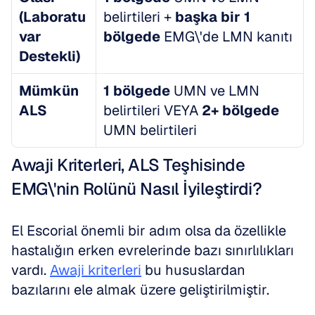
(Laboratu
belirtileri + 
başka bir 1 
var 
bölgede
 EMG\'de LMN kanıtı
Destekli)
Mümkün 
1 bölgede
 UMN ve LMN 
ALS
belirtileri VEYA 
2+ bölgede
UMN belirtileri
Awaji Kriterleri, ALS Teşhisinde 
EMG\'nin Rolünü Nasıl İyileştirdi?
El Escorial önemli bir adım olsa da özellikle 
hastalığın erken evrelerinde bazı sınırlılıkları 
vardı. 
Awaji kriterleri
 bu hususlardan 
bazılarını ele almak üzere geliştirilmiştir. 