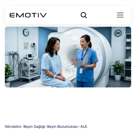
Bir
ALS
Teşhisinin
Arkasındaki
Bilim
Nörobilim
/
Beyin Sağlığı
/
Beyin Bozuklukları
/
ALS