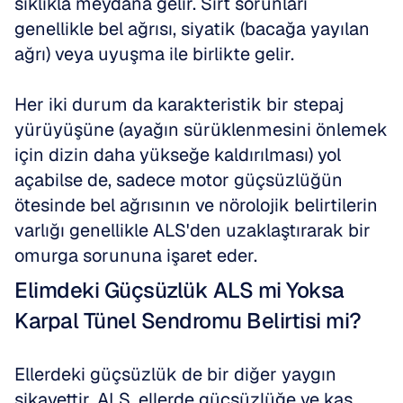
sıklıkla meydana gelir. Sırt sorunları 
genellikle bel ağrısı, siyatik (bacağa yayılan 
ağrı) veya uyuşma ile birlikte gelir. 
Her iki durum da karakteristik bir stepaj 
yürüyüşüne (ayağın sürüklenmesini önlemek 
için dizin daha yükseğe kaldırılması) yol 
açabilse de, sadece motor güçsüzlüğün 
ötesinde bel ağrısının ve nörolojik belirtilerin 
varlığı genellikle ALS'den uzaklaştırarak bir 
omurga sorununa işaret eder.
Elimdeki Güçsüzlük ALS mi Yoksa 
Karpal Tünel Sendromu Belirtisi mi?
Ellerdeki güçsüzlük de bir diğer yaygın 
şikayettir. ALS, ellerde güçsüzlüğe ve kas 