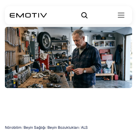
Erkeklerde
ALS
Belirtileri
Nörobilim
/
Beyin Sağlığı
/
Beyin Bozuklukları
/
ALS