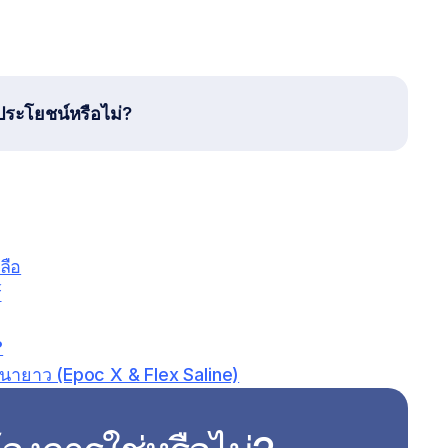
ประโยชน์หรือไม่?
ลือ
์
?
นายาว (Epoc X & Flex Saline)