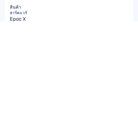
สินค้า
ฮาร์ดแวร์
Epoc X
Flex 2 Saline
Flex 2 Gel
Insight
MN8
อุปกรณ์เสริม
ซอฟต์แวร์
Emotiv Studio
EmotivPRO
Emotiv Play
EmotivBCI
BrainViz
Launcher
Brainwear App
โซลูชัน
งานวิจัยทางวิชาการ
การวิจัยผู้ใช้และผลิตภัณฑ์
เทคโนโลยีเชื่อมต่อสมองกับคอมพิวเตอร์ (BCI)