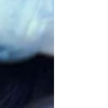
ความชุ
แดเนียล
อัลเมดา
อัปเดตเมื่