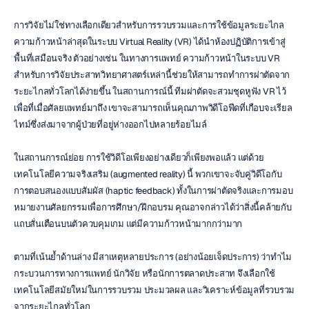
การวิจัยไม่ใช่ทางเลือกเดียวสำหรับการรวบรวมและการใช้ข้อมูลระยะไกล 
ความก้าวหน้าล่าสุดในระบบ Virtual Reality (VR) ได้นำห้องปฏิบัติการเข้าสู่
พื้นที่เสมือนจริง ตัวอย่างเช่น ในทางการแพทย์ ความก้าวหน้าในระบบ VR 
สำหรับการวิจัยประสาทวิทยาศาสตร์เหล่านี้ช่วยให้สามารถทำการผ่าตัดจาก
ระยะไกลทั่วโลกได้ง่ายขึ้น ในสถานการณ์นี้ ทีมผ่าตัดจะสวมชุดหูฟัง VR ไว้
เพื่อที่เมื่อศัลยแพทย์มาถึง เขาจะสามารถเห็นคุณภาพวิดีโอฟีดที่เกือบจะเรียล
ไทม์ซึ่งส่งมาจากผู้ป่วยที่อยู่ห่างออกไปหลายร้อยไมล์
ในสถานการณ์ย่อย การใช้วิดีโอเพียงอย่างเดียวก็เพียงพอแล้ว แต่ด้วย
เทคโนโลยีความจริงเสริม (augmented reality) นี้ พวกเขาจะจับคู่วิดีโอกับ
การตอบสนองแบบสัมผัส (haptic feedback) ทั้งในการผ่าตัดจริงและการมอบ
หมายงานศัลยกรรมเพื่อการศึกษา/ฝึกอบรม คุณอาจกล่าวได้ว่าสิ่งนี้คล้ายกับ
แถบสั่นเตือนบนตัวควบคุมเกม แต่มีความก้าวหน้ามากกว่ามาก
ตามที่เน้นย้ำด้านล่าง มีสาเหตุหลายประการ (อย่างน้อยเจ็ดประการ) ว่าทำไม
กระบวนการทางการแพทย์ นักวิจัย หรือนักการตลาดประสาท จึงเลือกใช้
เทคโนโลยีสมัยใหม่ในการรวบรวม ประมวลผล และวิเคราะห์ข้อมูลที่รวบรวม
จากระยะไกลทั่วโลก