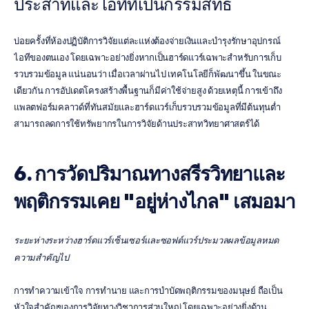
ประสาทและไอทีที่เป็นกรรมสิทธิ์
บ่อยครั้งที่ห้องปฏิบัติการวิจัยแต่ละแห่งต้องจ่ายเงินและบำรุงรักษาอุปกรณ์
ไอทีของตนเอง โดยเฉพาะอย่างยิ่งหากเป็นฮาร์ดแวร์เฉพาะสำหรับการเก็บ
รวบรวมข้อมูล แน่นอนว่า เมื่อเวลาผ่านไป เทคโนโลยีก็พัฒนาขึ้น ในขณะ
เดียวกัน การอัปเดตโครงสร้างพื้นฐานก็มีค่าใช้จ่ายสูง ด้วยเหตุนี้ การเข้าถึง
แพลตฟอร์มคลาวด์ที่ทันสมัยและฮาร์ดแวร์เก็บรวบรวมข้อมูลที่มีต้นทุนต่ำ
สามารถลดการใช้ทรัพยากรในการวิจัยด้านประสาทวิทยาศาสตร์ได้
6. การวัดปริมาณทางสรีรวิทยาและ
พฤติกรรมเคย "อยู่ห่างไกล" เสมอมา
ระยะห่างระหว่างฮาร์ดแวร์เซ็นเซอร์และซอฟต์แวร์ประมวลผลข้อมูลหมด
ความสำคัญไป
การทำความเข้าใจ การทำนาย และการบำบัดพฤติกรรมของมนุษย์ ถือเป็น
หัวใจสำคัญของการวิจัยทางวิชาการส่วนใหญ่ โดยเฉพาะอย่างยิ่งด้าน