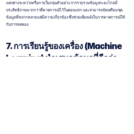
แตกต่างระหว่างหรือภายในกลุ่มตัวอย่าง การรวบรวมข้อมูลระยะไกลมี
ประสิทธิภาพมากกว่าที่คาดการณ์ไว้ในตอนแรก และสามารถจัดเตรียมชุด
ข้อมูลที่หลากหลายแต่มีความเกี่ยวข้อง ซึ่งช่วยเพิ่มพลังในการคาดการณ์ให้
กับการทดลอง
7. การเรียนรู้ของเครื่อง (Machine 
Learning) นำเสนอข้อมูลที่ดีกว่า
ข้อมูล + ข้อมูลเมตา + การเรียนรู้ของเครื่อง (ML) = โมเดลกิจกรรมทาง
พฤติกรรมที่ครอบคลุมที่สุด
โมเดลปัญญาประดิษฐ์ว่าคุณเป็นใคร อยู่ที่ไหน รักและเกลียดอะไร ล้วนนำมา
ใช้ในขนาดที่ใครหลายคนไม่รู้ โชคดีที่มีอุปกรณ์รวบรวมข้อมูลประสาท
วิทยาศาสตร์เชิงพาณิชย์วางจำหน่ายในตลาดปัจจุบันของเรา การใช้ข้อมูล
และข้อมูลเมตาของโฆษณาจะส่งผลให้มีความเข้าใจพฤติกรรมอย่าง
ครอบคลุมมากกว่าสิ่งที่รวบรวมในสภาพแวดล้อมทางห้องปฏิบัติการแบบ
ปลอดเชื้อและแยกส่วน