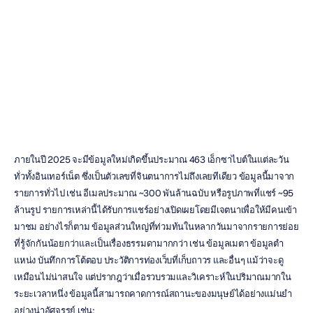
วิทยาศาสตร์ให้ดี
ขึ้น
Quoc
Minh
Lai
อัปเดตเมื่อ
15
เม.ย.
2565
ภายในปี 2025 จะมีข้อมูลใหม่เกิดขึ้นประมาณ 463 เอ็กซาไบต์ในแต่ละวัน
ทั่วทั้งอินเทอร์เน็ต ซึ่งเป็นตัวเลขที่จินตนาการไม่ถึงเลยทีเดียว ข้อมูลนี้มาจาก
รายการทั่วไป เช่น อีเมลประมาณ ~300 พันล้านฉบับ หรือรูปภาพที่แชร์ ~95 
ล้านรูป รายการเหล่านี้ได้รับการแชร์อย่างเปิดเผยโดยมีเจตนาเพื่อให้มีคนเข้า
มาชม อย่างไรก็ตาม ข้อมูลส่วนใหญ่ที่ท่วมท้นในหลากวันมาจากรายการย่อย
ที่รู้จักกันน้อยกว่าและเป็นเรื่องธรรมดามากกว่า เช่น ข้อมูลเมตา ข้อมูลตํา
แหน่ง บันทึกการโต้ตอบ ประวัติการท่องเว็บที่เก็บถาวร และอื่นๆ แม้ว่าจะดู
เหมือนไม่น่าสนใจ แต่ปรากฎว่าเมื่อรวบรวมและวิเคราะห์ในปริมาณมากใน
ระยะเวลาหนึ่ง ข้อมูลนี้สามารถคาดการณ์สถานะของมนุษย์ได้อย่างแม่นยำ
อย่างน่าอัศจรรย์ เช่น: