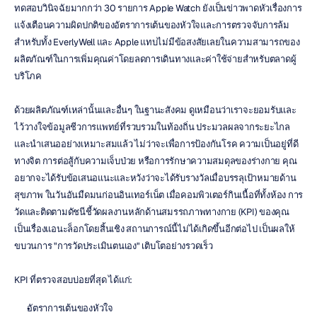
ทดสอบวินิจฉัยมากกว่า 30 รายการ Apple Watch ยังเป็นข่าวพาดหัวเรื่องการ
แจ้งเตือนความผิดปกติของอัตราการเต้นของหัวใจและการตรวจจับการล้ม 
สำหรับทั้ง EverlyWell และ Apple แทบไม่มีข้อสงสัยเลยในความสามารถของ
ผลิตภัณฑ์ในการเพิ่มคุณค่าโดยลดการเดินทางและค่าใช้จ่ายสำหรับตลาดผู้
บริโภค
ด้วยผลิตภัณฑ์เหล่านั้นและอื่นๆ ในฐานะสังคม ดูเหมือนว่าเราจะยอมรับและ
ไว้วางใจข้อมูลชีวการแพทย์ที่รวบรวมในท้องถิ่น ประมวลผลจากระยะไกล 
และนำเสนออย่างเหมาะสมแล้ว ไม่ว่าจะเพื่อการป้องกันโรค ความเป็นอยู่ที่ดี
ทางจิต การต่อสู้กับความเจ็บป่วย หรือการรักษาความสมดุลของร่างกาย คุณ
อยากจะได้รับข้อเสนอแนะและหวังว่าจะได้รับรางวัลเมื่อบรรลุเป้าหมายด้าน
สุขภาพ ในวันอันมืดมนก่อนอินเทอร์เน็ต เมื่อคอมพิวเตอร์กินเนื้อที่ทั้งห้อง การ
วัดและติดตามดัชนีชี้วัดผลงานหลักด้านสมรรถภาพทางกาย (KPI) ของคุณ
เป็นเรื่องแอนะล็อกโดยสิ้นเชิง สถานการณ์นี้ไม่ได้เกิดขึ้นอีกต่อไป เป็นผลให้
ขบวนการ "การวัดประเมินตนเอง" เติบโตอย่างรวดเร็ว
KPI ที่ตรวจสอบบ่อยที่สุด ได้แก่:
อัตราการเต้นของหัวใจ