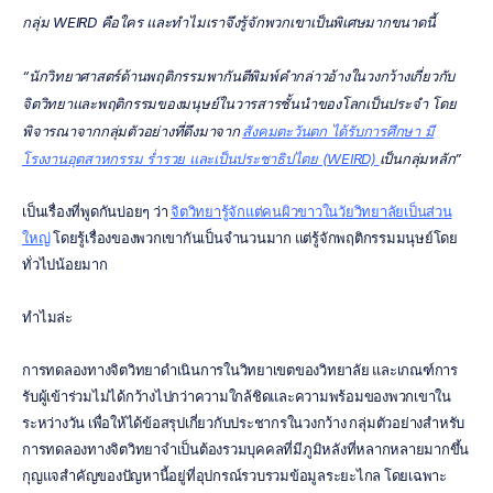
กลุ่ม WEIRD คือใคร และทำไมเราจึงรู้จักพวกเขาเป็นพิเศษมากขนาดนี้
“นักวิทยาศาสตร์ด้านพฤติกรรมพากันตีพิมพ์คำกล่าวอ้างในวงกว้างเกี่ยวกับ
จิตวิทยาและพฤติกรรมของมนุษย์ในวารสารชั้นนำของโลกเป็นประจำ โดย
พิจารณาจากกลุ่มตัวอย่างที่ดึงมาจาก
สังคมตะวันตก ได้รับการศึกษา มี
โรงงานอุตสาหกรรม ร่ำรวย และเป็นประชาธิปไตย (WEIRD)
เป็นกลุ่มหลัก”
เป็นเรื่องที่พูดกันบ่อยๆ ว่า 
จิตวิทยารู้จักแต่คนผิวขาวในวัยวิทยาลัยเป็นส่วน
ใหญ่
 โดยรู้เรื่องของพวกเขากันเป็นจำนวนมาก แต่รู้จักพฤติกรรมมนุษย์โดย
ทั่วไปน้อยมาก
ทำไมล่ะ
การทดลองทางจิตวิทยาดำเนินการในวิทยาเขตของวิทยาลัย และเกณฑ์การ
รับผู้เข้าร่วมไม่ได้กว้างไปกว่าความใกล้ชิดและความพร้อมของพวกเขาใน
ระหว่างวัน เพื่อให้ได้ข้อสรุปเกี่ยวกับประชากรในวงกว้าง กลุ่มตัวอย่างสำหรับ
การทดลองทางจิตวิทยาจำเป็นต้องรวมบุคคลที่มีภูมิหลังที่หลากหลายมากขึ้น 
กุญแจสำคัญของปัญหานี้อยู่ที่อุปกรณ์รวบรวมข้อมูลระยะไกล โดยเฉพาะ