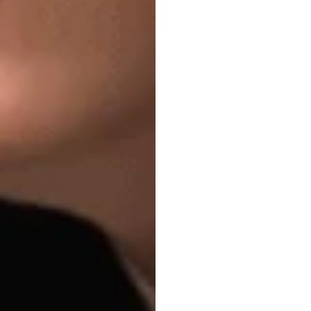
ไม่ได้
Duc
Tran
อัปเดตเมื่อ
31
ต.ค