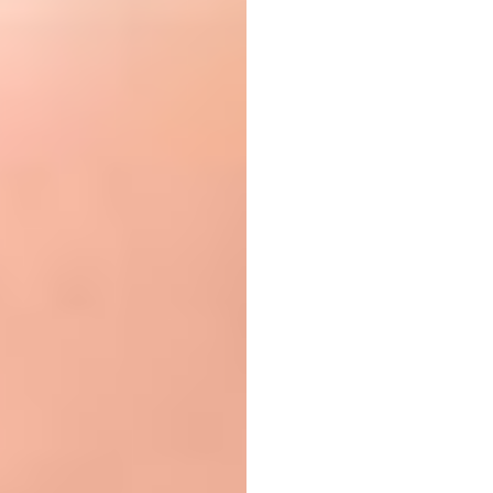
ใหม่ข
ระหว่
คอมพิ
นูริ
จาวิต
อัปเดตเมื่อ