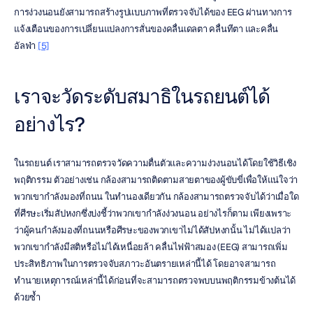
การง่วงนอนยังสามารถสร้างรูปแบบภาพที่ตรวจจับได้ของ EEG ผ่านทางการ
แจ้งเตือนของการเปลี่ยนแปลงการสั่นของคลื่นเดลตา คลื่นทีตา และคลื่น
อัลฟ่า 
[5]
เราจะวัดระดับสมาธิในรถยนต์ได้
อย่างไร?
ในรถยนต์ เราสามารถตรวจวัดความตื่นตัวและความง่วงนอนได้โดยใช้วิธีเชิง
พฤติกรรม ตัวอย่างเช่น กล้องสามารถติดตามสายตาของผู้ขับขี่เพื่อให้แน่ใจว่า
พวกเขากำลังมองที่ถนน ในทำนองเดียวกัน กล้องสามารถตรวจจับได้ว่าเมื่อใด
ที่ศีรษะเริ่มสัปหงกซึ่งบ่งชี้ว่าพวกเขากำลังง่วงนอน อย่างไรก็ตาม เพียงเพราะ
ว่าผู้คนกำลังมองที่ถนนหรือศีรษะของพวกเขาไม่ได้สัปหงกนั้น ไม่ได้แปลว่า
พวกเขากำลังมีสติหรือไม่ได้เหนื่อยล้า คลื่นไฟฟ้าสมอง (EEG) สามารถเพิ่ม
ประสิทธิภาพในการตรวจจับสภาวะอันตรายเหล่านี้ได้ โดยอาจสามารถ
ทำนายเหตุการณ์เหล่านี้ได้ก่อนที่จะสามารถตรวจพบบนพฤติกรรมข้างต้นได้
ด้วยซ้ำ