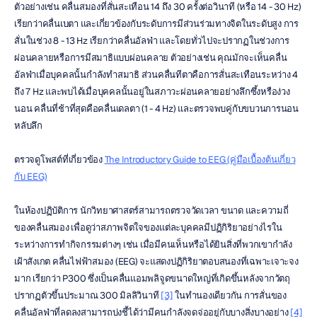
ตัวอย่างเช่น คลื่นสมองที่สั่นสะเทือน 14 ถึง 30 ครั้งต่อวินาที (หรือ 14 - 30 Hz) 
เรียกว่าคลื่นเบตา และเกี่ยวข้องกับระดับการมีส่วนร่วมทางจิตในระดับสูง การ
สั่นในช่วง 8 - 13 Hz เรียกว่าคลื่นอัลฟ่า และโดยทั่วไปจะปรากฏในช่วงการ
ผ่อนคลายหรือการมีสมาธิแบบผ่อนคลาย ตัวอย่างเช่น คุณมักจะเห็นคลื่น
อัลฟ่าเมื่อบุคคลนั้นกำลังทำสมาธิ ส่วนคลื่นทีตาคือการสั่นสะเทือนระหว่าง 4 
ถึง 7 Hz และพบได้เมื่อบุคคลนั้นอยู่ในสภาวะผ่อนคลายอย่างลึกซึ้งหรือง่วง
นอน คลื่นที่ช้าที่สุดคือคลื่นเดลตา (1 - 4 Hz) และตรวจพบคู่กับขบวนการนอน
หลับลึก
ตรวจดูโพสต์ที่เกี่ยวข้อง 
The Introductory Guide to EEG (คู่มือเบื้องต้นเกี่ยว
กับ EEG)
ในห้องปฏิบัติการ นักวิทยาศาสตร์สามารถตรวจวัดเวลา ขนาด และความถี่
ของคลื่นสมอง เพื่อดูว่าสภาพจิตใจของแต่ละบุคคลมีปฏิกิริยาอย่างไรใน
ระหว่างการทำกิจกรรมต่างๆ เช่น เมื่อมีคนเห็นหรือได้ยินสิ่งที่พวกเขากำลัง
เฝ้าสังเกต คลื่นไฟฟ้าสมอง (EEG) จะแสดงปฏิกิริยาตอบสนองที่เฉพาะเจาะจง
มาก เรียกว่า P300 ซึ่งเป็นคลื่นแอมพลิจูดขนาดใหญ่ที่เกิดขึ้นหลังจากวัตถุ
ปรากฏตัวขึ้นประมาณ 300 มิลลิวินาที 
[3]
 ในทำนองเดียวกัน การสั่นของ
คลื่นอัลฟ่าที่ลดลงสามารถบ่งชี้ได้ว่ามีคนกำลังจดจ่ออยู่กับบางสิ่งบางอย่าง 
[4]