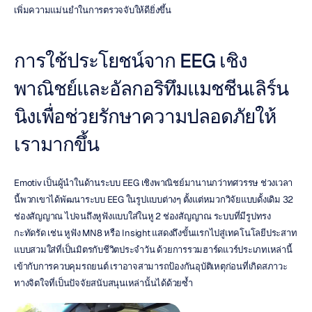
เพิ่มความแม่นยำในการตรวจจับให้ดียิ่งขึ้น
การใช้ประโยชน์จาก EEG เชิง
พาณิชย์และอัลกอริทึมแมชชีนเลิร์น
นิงเพื่อช่วยรักษาความปลอดภัยให้
เรามากขึ้น
Emotiv เป็นผู้นำในด้านระบบ EEG เชิงพาณิชย์มานานกว่าทศวรรษ ช่วงเวลา
นี้พวกเขาได้พัฒนาระบบ EEG ในรูปแบบต่างๆ ตั้งแต่หมวกวิจัยแบบดั้งเดิม 32 
ช่องสัญญาณ ไปจนถึงหูฟังแบบใส่ในหู 2 ช่องสัญญาณ ระบบที่มีรูปทรง
กะทัดรัด เช่น หูฟัง MN8 หรือ Insight แสดงถึงขั้นแรกไปสู่เทคโนโลยีประสาท
แบบสวมใส่ที่เป็นมิตรกับชีวิตประจำวัน ด้วยการรวมฮาร์ดแวร์ประเภทเหล่านี้
เข้ากับการควบคุมรถยนต์ เราอาจสามารถป้องกันอุบัติเหตุก่อนที่เกิดสภาวะ
ทางจิตใจที่เป็นปัจจัยสนับสนุนเหล่านั้นได้ด้วยซ้ำ