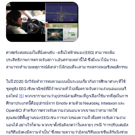
ศาสตร์แห่งสมองในที่นั่งคนขับ - คลื่นไฟฟ้าสมอง (EEG) สามารถเพิ่ม
ประสิทธิภาพการตรวจจับสภาวะอันตรายเหล่านี้ได้ ซึ่งมีแนวโน้มว่าจะ
สามารถทำนายเหตุการณ์ดังกล่าวได้ก่อนที่จะสามารถตรวจพบเชิงพฤติกรรม
ในปี 2020 นักวิจัยทำการทบทวนแบบเป็นระบบเกี่ยวกับการศึกษาต่างๆ ที่ใช้
ชุดหูฟัง EEG เชิงพาณิชย์ที่มีจำหน่ายทั่วไปเพื่อตรวจจับความง่วงนอนแบบเรี
ยลไทม์ 
[6]
 พวกเขารายงานว่าอุปกรณ์สวมศีรษะที่ถูกเลือกใช้มากที่สุดในการ
ศึกษาประเภทนี้คืออุปกรณ์จาก Emotiv ตามด้วย Neurosky, Interaxon และ 
OpenBCI สำหรับการตรวจจับความง่วงนอน พวกเขาพบว่าสามารถใช้
คุณสมบัติพื้นฐานของ EEG เช่น การแกว่งของความถี่ เพื่อตรวจจับความง่วง
นอนได้ อย่างไรก็ตาม พวกเขาตั้งข้อสังเกตว่าในหลายๆ กรณี “การปรับแต่งอัล
กอริทึมยังคงมีความจำเป็น” ซึ่งหมายความว่าอัลกอริทึมแมชชีนเลิร์นนิงช่วย