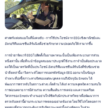
ศาสตร์แห่งสมองในที่นั่งคนขับ - การใช้ประโยชน์จาก EEG เชิงพาณิชย์และ
อัลกอริทึมแมชชีนเลิร์นนิงเพื่อช่วยรักษาความปลอดภัยให้เรามากขึ้น
การนำฮาร์ดแวร์ EEG ไปติดตั้งในยานพาหนะนั้นเป็นเพียงกระบวนการส่วน
หนึ่งเท่านั้น เพื่อที่จะนำข้อมูลสมองมาประยุกต์ใช้งาน เราจำเป็นต้องประมวล
ผลให้เป็นมาตรวัดที่เป็นประโยชน์ อัลกอริทึมแมชชีนเลิร์นนิงที่ซับซ้อนช่วย
นำสิ่งเหล่านี้มาวิเคราะห์โดยการถอดรหัสข้อมูล EEG ออกมาเป็นข้อมูล
จำเพาะที่บ่งชี้สภาวะทางจิตของแต่ละบุคคล จนถึงปัจจุบัน Emotiv ได้
พัฒนาการตรวจจับในสภาวะต่างๆ เจ็ดด้าน ได้แก่ ความหงุดหงิด ความสนใจ 
การผ่อนคลาย การมีส่วนร่วม ความตื่นเต้น การจดจ่อ และความเครียด 
วิศวกรของ Emotiv ทำงานอย่างใกล้ชิดกับนักประสาทวิทยาเพื่อพัฒนาการ
ตรวจจับเหล่านี้ผ่านกระบวนการทดลองอย่างเข้มงวด โดยใช้โปรโตคอลการ
ทดสอบที่สามารถกระตุ้นการรับรู้สถานะเหล่านี้อย่างชัดเจน ในส่วน