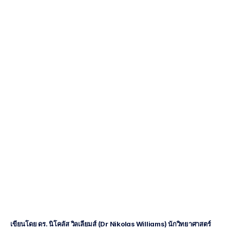
ประสาท
วิทยาศาสตร์ใน
ตำแหน่งผู้ขับขี่
Mehul
Nayak
อัปเดตเมื่อ
28
เม.ย.
2565
เขียนโดย ดร. นิโคลัส วิลเลียมส์ (Dr Nikolas Williams) นักวิทยาศาสตร์