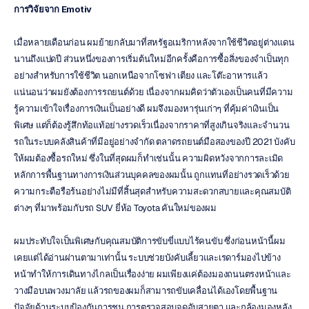
การวิจัยจาก Emotiv
เมื่อหลายเดือนก่อน ผมย้ายกลับมาที่สหรัฐอเมริกาหลังจากใช้ชีวิตอยู่ต่างแดน
นานถึงแปดปี ส่วนหนึ่งของการเริ่มต้นใหม่อีกครั้งคือการซื้อสิ่งของจำเป็นทุก
อย่างสำหรับการใช้ชีวิต นอกเหนือจากโซฟา เตียง และโต๊ะอาหารแล้ว 
แน่นอนว่าผมยังต้องการรถยนต์ด้วย เนื่องจากผมคิดว่าตัวเองเป็นคนที่มีความ
รู้ความเข้าใจเรื่องการเงินเป็นอย่างดี ผมจึงมองหารุ่นเก่าๆ ที่คุ้มค่าเงินเป็น
พิเศษ แต่ก็ต้องรู้สึกท้อแท้อย่างรวดเร็วเนื่องจากราคาที่สูงเกินจริงและจำนวน
รถในระบบคลังสินค้าที่มีอยู่อย่างจำกัด ตลาดรถยนต์มือสองของปี 2021 บังคับ
ให้ผมต้องซื้อรถใหม่ ซึ่งในที่สุดผมก็ทำเช่นนั้น ความผิดหวังจากการละเมิด
หลักการพื้นฐานทางการเงินส่วนบุคคลของผมนั้น ถูกแทนที่อย่างรวดเร็วด้วย
ความกระตือรือร้นอย่างไม่มีที่สิ้นสุดสำหรับความสะดวกสบายและคุณสมบัติ
ต่างๆ ที่มาพร้อมกับรถ SUV ยี่ห้อ Toyota คันใหม่ของผม
ผมประทับใจเป็นพิเศษกับคุณสมบัติการขับขี่แบบไร้คนขับ ซึ่งก่อนหน้านี้ผม
เคยแต่ได้อ่านผ่านตามาเท่านั้น ระบบช่วยบังคับเลี้ยวและเรดาร์มองไปข้าง
หน้าทำให้การเดินทางไกลเป็นเรื่องง่าย ผมเพียงแค่ต้องมองถนนตรงหน้าและ
วางมือบนพวงมาลัย แล้วรถของผมก็สามารถขับเคลื่อนได้เองโดยพื้นฐาน 
ปัจจัยด้านระบบป้องกันการชน การตรวจสอบจุดอับสายตา และกล้องมองหลัง