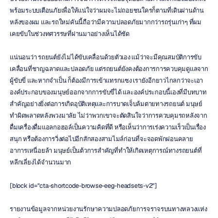
พร้อมระบบเตือนภัยเพื่อให้แน่ใจว่าผมจะไม่ถอยชนใครก็ตามที่เดินผ่านด้าน
หลังของผม และรถใหม่คันนี้ถือว่ามีความปลอดภัยมากกว่ารถรุ่นเก่าๆ ที่ผม
เคยขับในช่วงทศวรรษที่ผ่านมาอย่างเห็นได้ชัด
แน่นอนว่า รถยนต์ยังไม่ได้ขับเคลื่อนด้วยตัวเอง แม้ว่าจะมีคุณสมบัติการขับ
เคลื่อนที่ชาญฉลาดและปลอดภัย แต่รถยนต์ยังคงต้องการการควบคุมดูแลจาก
ผู้ขับขี่ และหากจำเป็น ก็ต้องมีการเข้าแทรกแซง เรายังอีกยาวไกลกว่าจะเอา
องค์ประกอบของมนุษย์ออกจากการขับขี่ได้ และองค์ประกอบนี้เองที่มีบทบาท
สำคัญอย่างยิ่งต่อการเกิดอุบัติเหตุและการบาดเจ็บล้มตายทางรถยนต์ มนุษย์
ทำผิดพลาดหลังพวงมาลัย ไม่ว่าพวกเขาจะตัดสินใจว่าการควบคุมรถหลังจาก
ดื่มเครื่องดื่มแอลกอฮอล์เป็นความคิดที่ดี หรือเห็นว่าการเร่งความเร็วเป็นเรื่อง
สนุก หรือต้องการวิ่งต่อไปอีกสักสองสามไมล์ก่อนที่จะจอดพักผ่อนคลาย
อาการเหนื่อยล้า มนุษย์เป็นต้วการสำคัญที่ทำให้เกิดเหตุการณ์ทางรถยนต์ที่
หลีกเลี่ยงได้จำนวนมาก
[block id="cta-shortcode-browse-eeg-headsets-v2"]
รายงานข้อมูลจากหน่วยงานรักษาความปลอดภัยการจราจรบนทางหลวงแห่ง