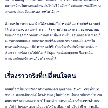
กันไปตามพื้นฐานและประสบการณ์ของเรา การได้สัมผัสกับอารมณ์ที่หลาก
หลายเหมือนในภาพยนตร์อาจเป็นไปไม่ได้ แล้วทำไมประสบการณ์ชีวิตของ
เราเองจะเป็นเหมือน 
Inside Out
 ไม่ได้ล่ะ?
ตัวละครใน 
Inside Out
 ช่วยให้เราสัมผัสกับอารมณ์ที่แตกต่างกันห้าอารมณ์ 
ได้แก่ ความสุข ความเศร้า ความกลัว ความโกรธ และความขยะแขยง ลอง
จินตนาการดูสิว่าถ้าคุณสามารถปลดเปลื้องความไม่เชื่อได้ตลอดเวลา! คุณก็
จะสามารถสัมผัสและจัดการอารมณ์ทั้งหมดของตัวเอง และเป็นดาราใน
ภาพยนตร์ของคุณเองได้ ภาพยนตร์เรื่องใหม่ที่น่าตื่นเต้นนี้สามารถส่งมอบ
เรื่องราวและข้อความไปยังโลกที่ดึงดูดอารมณ์ของทุกคน: ซึ่งอาจเป็น
ภาพยนตร์แอคชั่น ผจญภัย หรือตลกก็ได้
เรื่องราวจริงที่เปลี่ยนใจคน
ฉันแน่ใจว่าในช่วงชีวิตการทำงานของคุณ คุณอาจจะเริ่มงานแต่เช้าในบาง
ช่วง และสังเกตเห็นว่ายังมีใครทำงานอยู่ในสำนักงานในเวลาเดียวกันบ้าง เช่น 
พนักงานทำความสะอาด การใช้เวลาทักทายคนคนนี้ งานที่พวกเขาทำ และ
ถามไถ่ว่าวันของพวกเขาเป็นอย่างไรบ้าง เมื่อเวลาผ่านไป สิ่งนี้จะกลายเป็น