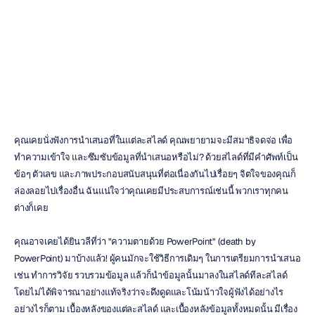
ระทบ
เมฮุล
นายัค
อัปเดตเมื่อ
17
ส.ค.
2566
คุณเคยนั่งฟังการนำเสนอที่ในแต่ละสไลด์ คุณพยายามจะมีสมาธิจดจ่อ เพื่อ
ทำความเข้าใจ และซึมซับข้อมูลที่นำเสนอหรือไม่? ด้วยสไลด์ที่มีคำศัพท์เป็น
ข้อๆ ตัวเลข และภาพประกอบสนับสนุนที่ต่อเนื่องกันไปเรื่อยๆ จิตใจของคุณก็
ล่องลอยไปเรื่องอื่น ฉันแน่ใจว่าคุณเคยมีประสบการณ์เช่นนี้ พวกเราทุกคน
ต่างก็เคย
คุณอาจเคยได้ยินวลีที่ว่า "ความตายด้วย PowerPoint" (death by 
PowerPoint) มาบ้างแล้ว! ผู้คนมักจะใช้วิธีการเดิมๆ ในการเตรียมการนำเสนอ 
เช่น ทำการวิจัย รวบรวมข้อมูล แล้วก็นำข้อมูลนั้นมาลงในสไลด์ทีละสไลด์ 
โดยไม่ได้พิจารณาอย่างแท้จริงว่าจะดึงดูดและโน้มน้าวใจผู้ฟังได้อย่างไร 
อย่างไรก็ตาม เบื้องหลังของแต่ละสไลด์ และเบื้องหลังข้อมูลทั้งหมดนั้น มีเรื่อง