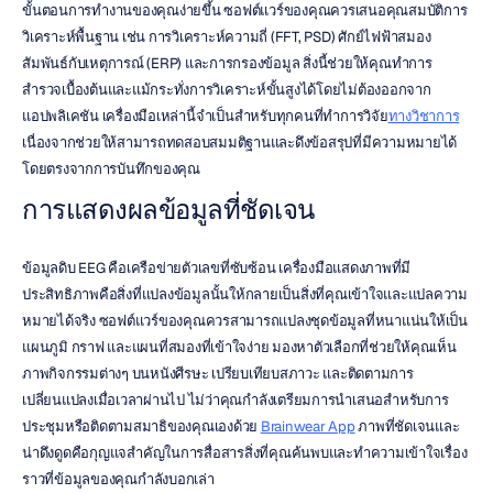
ขั้นตอนการทำงานของคุณง่ายขึ้น ซอฟต์แวร์ของคุณควรเสนอคุณสมบัติการ
วิเคราะห์พื้นฐาน เช่น การวิเคราะห์ความถี่ (FFT, PSD) ศักย์ไฟฟ้าสมอง
สัมพันธ์กับเหตุการณ์ (ERP) และการกรองข้อมูล สิ่งนี้ช่วยให้คุณทำการ
สำรวจเบื้องต้นและแม้กระทั่งการวิเคราะห์ขั้นสูงได้โดยไม่ต้องออกจาก
แอปพลิเคชัน เครื่องมือเหล่านี้จำเป็นสำหรับทุกคนที่ทำการวิจัย
ทางวิชาการ
เนื่องจากช่วยให้สามารถทดสอบสมมติฐานและดึงข้อสรุปที่มีความหมายได้
โดยตรงจากการบันทึกของคุณ
การแสดงผลข้อมูลที่ชัดเจน
ข้อมูลดิบ EEG คือเครือข่ายตัวเลขที่ซับซ้อน เครื่องมือแสดงภาพที่มี
ประสิทธิภาพคือสิ่งที่แปลงข้อมูลนั้นให้กลายเป็นสิ่งที่คุณเข้าใจและแปลความ
หมายได้จริง ซอฟต์แวร์ของคุณควรสามารถแปลงชุดข้อมูลที่หนาแน่นให้เป็น
แผนภูมิ กราฟ และแผนที่สมองที่เข้าใจง่าย มองหาตัวเลือกที่ช่วยให้คุณเห็น
ภาพกิจกรรมต่างๆ บนหนังศีรษะ เปรียบเทียบสภาวะ และติดตามการ
เปลี่ยนแปลงเมื่อเวลาผ่านไป ไม่ว่าคุณกำลังเตรียมการนำเสนอสำหรับการ
ประชุมหรือติดตามสมาธิของคุณเองด้วย 
Brainwear App
 ภาพที่ชัดเจนและ
น่าดึงดูดคือกุญแจสำคัญในการสื่อสารสิ่งที่คุณค้นพบและทำความเข้าใจเรื่อง
ราวที่ข้อมูลของคุณกำลังบอกเล่า