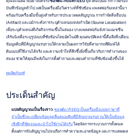
คุณจะเฉิดฉายอย่างแท้จริง 
ซอฟต์แวร์บันทึก EEG
 ยุคใหม่เป็นมากกว่าเครื่อง
บันทึกข้อมูลทั่วไป แต่เป็นเครื่องมือวิเคราะห์ที่ซับซ้อน แพลตฟอร์มเหล่านี้มา
พร้อมกับเครื่องมือขั้นสูงสำหรับการประมวลผลสัญญาณ การกำจัดสิ่งเจือปน 
(Artifact) และแม้กระทั่งการระบุตำแหน่งแหล่งกำเนิด (Source Localization) 
เพื่อระบุตำแหน่งที่เกิดกิจกรรมขึ้นในสมอง บางแพลตฟอร์มยังรวมแมชชีน
เลิร์นนิงเพื่อระบุรูปแบบที่ซับซ้อนโดยอัตโนมัติ คุณสมบัติเหล่านี้คือสิ่งที่เปลี่ยน
ข้อมูลดิบที่มีสัญญาณรบกวนให้กลายเป็นผลการวิจัยที่สามารถตีพิมพ์ได้ 
ต้นแบบที่ใช้งานได้จริง และความเข้าใจที่ลึกซึ้งยิ่งขึ้นเกี่ยวกับการทำงานของ
สมอง ช่วยให้คุณมีพลังในการตั้งคำถามและตอบคำถามที่ซับซ้อนยิ่งขึ้นได้
ดูผลิตภัณฑ์
ประเด็นสำคัญ
แปลสัญญาณเป็นเรื่องราว
: 
ซอฟต์แวร์ EEG เป็นเครื่องมือแปลภาษาที่
จำเป็นซึ่งจะเปลี่ยนข้อมูลคลื่นสมองดิบที่มีสัญญาณรบกวนให้เป็นข้อมูล
เชิงลึกที่ชัดเจนและนำไปใช้งานได้จริง
 โดยจัดการกระบวนการทั้งหมด 
ตั้งแต่การจับสัญญาณไปจนถึงการทำความสะอาดข้อมูล และการแสดงผล