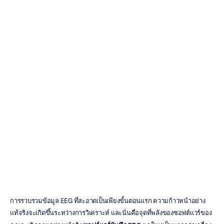
เปรียบเทียบ
5
โปรแกรมบันทึก
คลื่นสมอง
(EEG)
ยอดนิยม
Duong
Tran
อัปเดตเมื่อ
9
ต.ค.
2568
การรวบรวมข้อมูล EEG ที่สะอาดเป็นเพียงขั้นตอนแรก ความก้าวหน้าอย่าง
แท้จริงจะเกิดขึ้นระหว่างการวิเคราะห์ และนั่นคือจุดที่พลังของซอฟต์แวร์ของ