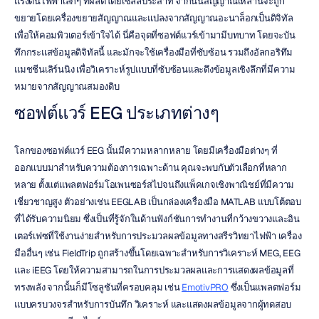
แรงดันไฟฟ้าเล็กๆ ที่ผลิตโดยเซลล์ประสาท จากนั้นสัญญาณเหล่านี้จะถูก
ขยายโดยเครื่องขยายสัญญาณและแปลงจากสัญญาณอะนาล็อกเป็นดิจิทัล
เพื่อให้คอมพิวเตอร์เข้าใจได้ นี่คือจุดที่ซอฟต์แวร์เข้ามามีบทบาท โดยจะบัน
ทึกกระแสข้อมูลดิจิทัลนี้ และมักจะใช้เครื่องมือที่ซับซ้อน รวมถึงอัลกอริทึม
แมชชีนเลิร์นนิง เพื่อวิเคราะห์รูปแบบที่ซับซ้อนและดึงข้อมูลเชิงลึกที่มีความ
หมายจากสัญญาณสมองดิบ
ซอฟต์แวร์ EEG ประเภทต่างๆ
โลกของซอฟต์แวร์ EEG นั้นมีความหลากหลาย โดยมีเครื่องมือต่างๆ ที่
ออกแบบมาสำหรับความต้องการเฉพาะด้าน คุณจะพบกับตัวเลือกที่หลาก
หลาย ตั้งแต่แพลตฟอร์มโอเพนซอร์สไปจนถึงแพ็คเกจเชิงพาณิชย์ที่มีความ
เชี่ยวชาญสูง ตัวอย่างเช่น EEGLAB เป็นกล่องเครื่องมือ MATLAB แบบโต้ตอบ
ที่ได้รับความนิยม ซึ่งเป็นที่รู้จักในด้านฟังก์ชันการทำงานที่กว้างขวางและอิน
เตอร์เฟซที่ใช้งานง่ายสำหรับการประมวลผลข้อมูลทางสรีรวิทยาไฟฟ้า เครื่อง
มืออื่นๆ เช่น FieldTrip ถูกสร้างขึ้นโดยเฉพาะสำหรับการวิเคราะห์ MEG, EEG 
และ iEEG โดยให้ความสามารถในการประมวลผลและการแสดงผลข้อมูลที่
ทรงพลัง จากนั้นก็มีโซลูชันที่ครอบคลุม เช่น 
EmotivPRO
 ซึ่งเป็นแพลตฟอร์ม
แบบครบวงจรสำหรับการบันทึก วิเคราะห์ และแสดงผลข้อมูลจากผู้ทดสอบ