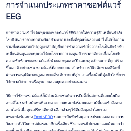
การจำแนกประเภทราคาซอฟต์แวร์ 
EEG
การทำความเข้าใจต้นทุนของซอฟต์แวร์ EEG อาจให้ความรู้สึกเหมือนกำลัง
ไขปริศนา ราคาแตกต่างกันอย่างมาก และสิ่งที่คุณเห็นล่วงหน้าไม่ได้เป็นภาพ
รวมทั้งหมดเสมอไป กุญแจสำคัญคือการทำความเข้าใจว่าอะไรเป็นปัจจัยขับ
เคลื่อนต้นทุนและคุณจะได้อะไรจากการลงทุน ป้ายราคามักจะเชื่อมโยงกับ
ความซับซ้อนของซอฟต์แวร์ ช่วงของคุณสมบัติ และกลุ่มเป้าหมายที่ถูกสร้าง
ขึ้นมา ตัวอย่างเช่น ซอฟต์แวร์ที่ออกแบบมาสำหรับการวินิจฉัยทางคลินิกที่
ผ่านการอนุมัติทางกฎหมายจะมีระดับราคาที่สูงกว่าเครื่องมือที่มุ่งเป้าไปที่การ
วิจัยทางวิชาการหรือสุขภาพส่วนบุคคลอย่างแน่นอน
วิธีการใช้งานซอฟต์แวร์ก็มีส่วนด้วยเช่นกัน การติดตั้งในสถานที่แบบดั้งเดิม
อาจมีโครงสร้างต้นทุนที่แตกต่างจากแพลตฟอร์มบนคลาวด์ที่คุณเข้าถึงทาง
ออนไลน์ เมื่อคุณเปรียบเทียบตัวเลือกต่างๆ ให้คิดถึงมูลค่าโดยรวม 
แพลตฟอร์มอย่าง 
EmotivPRO
 รวมการบันทึกข้อมูล การประมวลผล และการ
วิเคราะห์ไว้ในการสมัครสมาชิกครั้งเดียว ซึ่งอาจตรงไปตรงมาและคุ้มค่ากว่า
การซื้อเครื่องมือแยกต่างหากสำหรับแต่ละขั้นตอนของเวิร์กโฟลว์ของคุณ เป้า