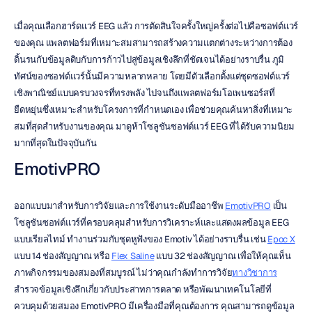
เมื่อคุณเลือกฮาร์ดแวร์ EEG แล้ว การตัดสินใจครั้งใหญ่ครั้งต่อไปคือซอฟต์แวร์
ของคุณ แพลตฟอร์มที่เหมาะสมสามารถสร้างความแตกต่างระหว่างการต้อง
ดิ้นรนกับข้อมูลดิบกับการก้าวไปสู่ข้อมูลเชิงลึกที่ชัดเจนได้อย่างราบรื่น ภูมิ
ทัศน์ของซอฟต์แวร์นั้นมีความหลากหลาย โดยมีตัวเลือกตั้งแต่ชุดซอฟต์แวร์
เชิงพาณิชย์แบบครบวงจรที่ทรงพลัง ไปจนถึงแพลตฟอร์มโอเพนซอร์สที่
ยืดหยุ่นซึ่งเหมาะสำหรับโครงการที่กำหนดเอง เพื่อช่วยคุณค้นหาสิ่งที่เหมาะ
สมที่สุดสำหรับงานของคุณ มาดูห้าโซลูชันซอฟต์แวร์ EEG ที่ได้รับความนิยม
มากที่สุดในปัจจุบันกัน
EmotivPRO
ออกแบบมาสำหรับการวิจัยและการใช้งานระดับมืออาชีพ 
EmotivPRO
 เป็น
โซลูชันซอฟต์แวร์ที่ครอบคลุมสำหรับการวิเคราะห์และแสดงผลข้อมูล EEG 
แบบเรียลไทม์ ทำงานร่วมกับชุดหูฟังของ Emotiv ได้อย่างราบรื่น เช่น 
Epoc X
แบบ 14 ช่องสัญญาณ หรือ 
Flex Saline
 แบบ 32 ช่องสัญญาณ เพื่อให้คุณเห็น
ภาพกิจกรรมของสมองที่สมบูรณ์ ไม่ว่าคุณกำลังทำการวิจัย
ทางวิชาการ
สำรวจข้อมูลเชิงลึกเกี่ยวกับประสาทการตลาด หรือพัฒนาเทคโนโลยีที่
ควบคุมด้วยสมอง EmotivPRO มีเครื่องมือที่คุณต้องการ คุณสามารถดูข้อมูล 