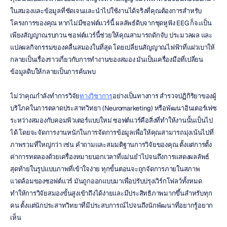
ในสมองและข้อมูลที่ชัดเจนและนำไปใช้งานได้จริงที่คุณต้องการสำหรับ
โครงการของคุณ หากไม่มีซอฟต์แวร์นี้ ผลลัพธ์ดิบจากชุดหูฟัง EEG ก็จะเป็น
เพียงสัญญาณรบกวน ซอฟต์แวร์นี้ช่วยให้คุณสามารถดักจับ ประมวลผล และ
แปลผลกิจกรรมของคลื่นสมองในที่สุด โดยเปลี่ยนสัญญาณไฟฟ้าที่แผ่วเบาให้
กลายเป็นเรื่องราวเกี่ยวกับการทำงานของสมอง มันเป็นเครื่องมือที่เปลี่ยน
ข้อมูลดิบให้กลายเป็นการค้นพบ
ไม่ว่าคุณกำลังทำการวิจัย
ทางวิชาการ
อย่างเป็นทางการ สำรวจปฏิกิริยาของผู้
บริโภคในการตลาดประสาทวิทยา (Neuromarketing) หรือพัฒนาอินเตอร์เฟซ
ระหว่างสมองกับคอมพิวเตอร์แบบใหม่ ซอฟต์แวร์คือสิ่งที่ทำให้งานนั้นเป็นไป
ได้ โดยจะจัดการงานหนักในการจัดการข้อมูลเพื่อให้คุณสามารถมุ่งเน้นไปที่
ภาพรวมที่ใหญ่กว่า เช่น คำถามและสมมติฐานการวิจัยของคุณ ตั้งแต่การตั้ง
ค่าการทดลองด้วยเครื่องหมายบอกเวลาที่แม่นยำไปจนถึงการแสดงผลลัพธ์
สุดท้ายในรูปแบบภาพที่เข้าใจง่าย ทุกขั้นตอนจะถูกจัดการภายในสภาพ
แวดล้อมของซอฟต์แวร์ มันถูกออกแบบมาเพื่อปรับปรุงเวิร์กโฟลว์ทั้งหมด 
ทำให้การวิจัยสมองขั้นสูงเข้าถึงได้ง่ายและมีประสิทธิภาพมากขึ้นสำหรับทุก
คน ตั้งแต่นักประสาทวิทยาที่มีประสบการณ์ไปจนถึงนักพัฒนาที่อยากรู้อยาก
เห็น