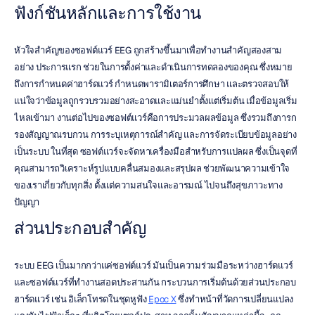
ฟังก์ชันหลักและการใช้งาน
หัวใจสำคัญของซอฟต์แวร์ EEG ถูกสร้างขึ้นมาเพื่อทำงานสำคัญสองสาม
อย่าง ประการแรก ช่วยในการตั้งค่าและดำเนินการทดลองของคุณ ซึ่งหมาย
ถึงการกำหนดค่าฮาร์ดแวร์ กำหนดพารามิเตอร์การศึกษา และตรวจสอบให้
แน่ใจว่าข้อมูลถูกรวบรวมอย่างสะอาดและแม่นยำตั้งแต่เริ่มต้น เมื่อข้อมูลเริ่ม
ไหลเข้ามา งานต่อไปของซอฟต์แวร์คือการประมวลผลข้อมูล ซึ่งรวมถึงการก
รองสัญญาณรบกวน การระบุเหตุการณ์สำคัญ และการจัดระเบียบข้อมูลอย่าง
เป็นระบบ ในที่สุด ซอฟต์แวร์จะจัดหาเครื่องมือสำหรับการแปลผล ซึ่งเป็นจุดที่
คุณสามารถวิเคราะห์รูปแบบคลื่นสมองและสรุปผล ช่วยพัฒนาความเข้าใจ
ของเราเกี่ยวกับทุกสิ่ง ตั้งแต่ความสนใจและอารมณ์ ไปจนถึงสุขภาวะทาง
ปัญญา
ส่วนประกอบสำคัญ
ระบบ EEG เป็นมากกว่าแค่ซอฟต์แวร์ มันเป็นความร่วมมือระหว่างฮาร์ดแวร์
และซอฟต์แวร์ที่ทำงานสอดประสานกัน กระบวนการเริ่มต้นด้วยส่วนประกอบ
ฮาร์ดแวร์ เช่น อิเล็กโทรดในชุดหูฟัง 
Epoc X
 ซึ่งทำหน้าที่วัดการเปลี่ยนแปลง