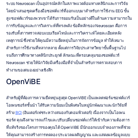
ระบบ Neuroscan เป็นอุปกรณ์หลักในสภาพแวดล้อมทางคลินิกและการวิจัย 
โดยนำเสนอชุดเครื่องมือซอฟต์แวร์ที่ออกแบบมาสำหรับการใช้งาน EEG ขั้น
สูง ซอฟต์แวร์ของพวกเขาได้รับการยอมรับเป็นอย่างดีในด้านความสามารถใน
การรับข้อมูลและการวิเคราะห์ที่ทรงพลัง ข้อดีหลักของ Neuroscan คือการ
รองรับทั้งการตรวจสอบแบบเรียลไทม์และการวิเคราะห์โดยละเอียดหลัง
เหตุการณ์ ซึ่งช่วยให้คุณมีความยืดหยุ่นในการจัดการข้อมูล ทำให้เหมาะ
สำหรับการใช้งานที่หลากหลาย ตั้งแต่การวิจัยประสาทวิทยาขั้นพื้นฐานไป
จนถึงการศึกษาทางคลินิกประยุกต์ ลักษณะที่ครอบคลุมของซอฟต์แวร์ 
Neuroscan ช่วยให้นักวิจัยมีเครื่องมือที่จำเป็นสำหรับการตรวจสอบการ
ทำงานของสมองอย่างเชิงลึก
OpenViBE
สำหรับผู้ที่ต้องการความยืดหยุ่นสูงสุด OpenViBE เป็นแพลตฟอร์มซอฟต์แวร์
โอเพนซอร์สชั้นนำ ได้รับความนิยมเป็นพิเศษในหมู่นักพัฒนาและนักวิจัยที่
สร้าง 
BCI
 (อินเตอร์เฟซระหว่างสมองกับคอมพิวเตอร์) เนื่องจากเป็นโอเพน
ซอร์ส คุณจึงสามารถแก้ไขและปรับเปลี่ยนซอฟต์แวร์ให้เข้ากับความต้องการ
ที่แท้จริงของโครงการของคุณได้ OpenViBE มีนักออกแบบจำลองภาพที่ช่วย
ให้คุณสามารถสร้างการทดลอง ประมวลผลสัญญาณ และแสดงผลข้อมูลแบบ