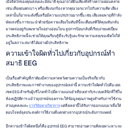
เมื่อจิตใจของคุณสงบและมีสมาธิ คุณอาจได้ยินเสียงที่สร้างความผ่อนคลาย 
เช่น เสียงฝนตกเบา ๆ หรือเสียงนกร้อง หากคุณวอกแวกไปกับความคิด เสียง
เหล่านั้นก็อาจจะดังขึ้นหรือมีความแปรปรวนมากขึ้น เช่น เสียงลมพายุที่กำลัง
พัดแรงขึ้น การแนะนำด้วยข้อความเสียงในทันทีนี้จะเตือนสติให้คุณหันกลับ
มาจดจ่ออยู่กับลมหายใจอย่างอ่อนโยน ลูปการป้อนกลับที่เรียบง่ายแต่เปี่ยม
ประสิทธิภาพนี้จะช่วยให้คุณเรียนรู้ที่จะรับรู้และรักษาความสงบของจิตใจให้
อยู่ในสภาวะสมาธิได้อย่างมีประสิทธิภาพ
ความเข้าใจผิดทั่วไปเกี่ยวกับอุปกรณ์ทำ
สมาธิ EEG
เป็นเรื่องสำคัญที่เราต้องมีความคาดหวังตามความเป็นจริงเกี่ยวกับ
ประสิทธิภาพและการทำงานของอุปกรณ์เหล่านี้ ความเข้าใจผิดทั่วไปคือ เฮด
เซต EEG สำหรับผู้บริโภคทั่วไปมีความแม่นยำเทียบเท่ากับระบบคลินิกที่ใช้ใน
ห้องปฏิบัติการ แม้ว่าอุปกรณ์ของเราจะให้ข้อมูลคุณภาพสูงสำหรับการใช้งาน
ส่วนบุคคลและ 
การวิจัยทางวิชาการ
 แต่สิ่งเหล่านี้ได้รับการออกแบบมาเพื่อให้
ตอบโจทย์จุดประสงค์การใช้งานที่แตกต่างจากอุปกรณ์ระดับการแพทย์
อีกความเข้าใจผิดหนึ่งก็คือ อุปกรณ์ EEG สามารถอ่านความคิดเฉพาะเจาะจง