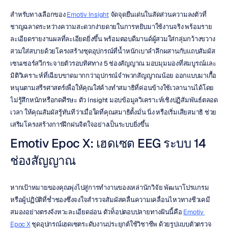
สำหรับทางเลือกของ 
Emotiv Insight
 จัดจุดยืนเด่นในสัดส่วนความลงตัวที่
ชาญฉลาดระหว่างความสะดวกง่ายดายในการหยิบมาใช้งานจริง พร้อมราย
ละเอียดรายงานผลที่ละเอียดยิ่งขึ้น พร้อมตอบดีมานด์ผู้สวมใส่กลุ่มกว้างขวาง 
สวมใส่สบายด้วยโครงสร้างชุดอุปกรณ์ที่น้ำหนักเบาลำลึกผสานกับแถบสัมผัส
เซนเซอร์สวีกระจายตัวรอบทิศทาง 5 ช่องสัญญาณ มอบมุมมองที่สมบูรณ์และ
มิติวิเคราะห์ที่เฉียบขาดมากกว่าอุปกรณ์จำพวกสัญญาณน้อย ออกแบบมาเกื้อ
หนุนตามสรีรศาสตร์เพื่อให้คุณใส่ค้างทำสมาธิที่ค่อนข้างใช้เวลานานได้โดย
ไม่รู้สึกหนักหรือกดศีรษะ ตัว Insight มอบข้อมูลวิเคราะห์เชิงปฏิสัมพันธ์ตลอด
เวลา ให้คุณสัมผัสรู้ทันทีว่าเมื่อใดที่คุณสมาธิตั้งมั่น นิ่ง หรือเริ่มเสียสมาธิ ช่วย
เสริมโครงสร้างการฝึกฝนจิตใจอย่างเป็นระบบยิ่งขึ้น
Emotiv Epoc X: เฮดเซต EEG ระบบ 14 
ช่องสัญญาณ
หากเป้าหมายของคุณพุ่งไปสู่การทำงานของเหล่านักวิจัย พัฒนาโปรแกรม 
หรือผู้ปฏิบัติที่ช่ำชองซึ่งจงใจสำรวจสัมผัสคลื่นความเคลื่อนไหวทางชีวเคมี
สมองอย่างตรงจังหวะละเอียดอ่อน ตัวท็อปตอบปลายทางฝันนี้คือ 
Emotiv 
Epoc X
 ชุดอุปกรณ์เฮดเซตระดับงานประยุกต์ใช้วิชาชีพ ด้วยรูปแบบตัวตรวจ