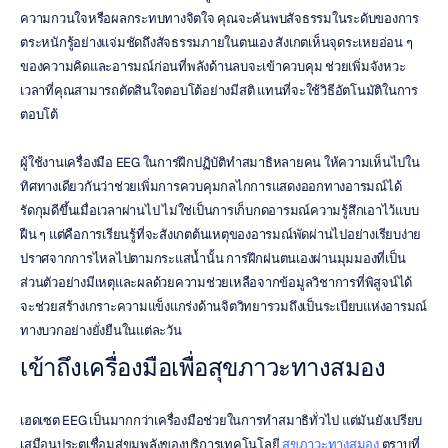
ความกวนใจหรือผลกระทบทางจิตใจ คุณจะค้นพบสัจธรรมในระดับของการ
ตระหนักรู้อย่างแจ่มชัดถึงสัจธรรมภายในตนเอง สังเกตเห็นจุดระเหยอ่อน ๆ 
ของความคิดและอารมณ์ก่อนที่พลังด้านลบจะเข้าควบคุม ช่วยเพิ่มจังหวะ
เวลาที่คุณสามารถตัดสินใจตอบโต้อย่างมีสติ แทนที่จะใช้วิธีอัตโนมัติในการ
ตอบโต้
ผู้ใช้งานเครื่องมือ EEG ในการฝึกปฏิบัติทำสมาธิหลายคน ให้ความเห็นไปใน
ทิศทางเดียวกันว่าช่วยเพิ่มการควบคุมกลไกการแสดงออกทางอารมณ์ได้
รัดกุมดีขึ้นเมื่อเวลาผ่านไป ไม่ใช่เป็นการเก็บกดอารมณ์ความรู้สึกเอาไว้แบบ
ฝืน ๆ แต่คือการเรียนรู้ที่จะสังเกตต้นเหตุของอารมณ์พัดผ่านไปอย่างเรียบง่าย
ปราศจากการไหลไปตามกระแสน้ำนั้น การฝึกฝนตนเองผ่านมุมมองที่เป็น
ส่วนตัวอย่างมีเหตุและผลด้วยความช่วยเหลือจากข้อมูลวิชาการที่พิสูจน์ได้ 
จะช่วยสร้างเกราะความแข็งแกร่งด้านจิตวิทยารวมถึงเป็นระเบียบแห่งอารมณ์
ทางบวกอย่างยั่งยืนในแต่ละวัน
เข้าถึงเครื่องมือเพื่อสุขภาวะทางสมอง
เฮดเซต EEG เป็นมากกว่าเครื่องมือช่วยในการทำสมาธิทั่วไป แต่มันยังเปรียบ
เสมือนประตูเชื่อมสู่ขุมพลังของบริการเทคโนโลยี 
สุขภาวะทางสมอง
 ตราบที่