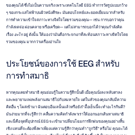
ของคุณได้ ซึ่งไม่เป็นความจริง เพราะเทคโนโลยี EEG ทำการวัดรูปแบบกว้าง 
ๆ ของกระแสไฟฟ้าบนผิวหนังศีรษะ มันตอบโจทย์และยอดเยี่ยมมากสำหรับ
การทำความเข้าใจสภาวะทางจิตใจโดยรวมของคุณ— เช่น การบอกว่าคุณ
กำลังจดจ่อ ผ่อนคลาย หรือเครียด— แต่ไม่สามารถบอกได้ว่าคุณกำลังคิด
เรื่อง 
อะไร
 อยู่ ดังนั้น ให้มองว่ามันคือกระจกเงาที่สะท้อนสภาวะทางจิตใจโดย
รวมของคุณ มากกว่าเครื่องอ่านใจ
ประโยชน์ของการใช้ EEG สำหรับ
การทำสมาธิ
หากคุณเคยทำสมาธิ คุณย่อมรู้ในความรู้สึกนั้นดี เมื่อคุณนั่งลง หลับตาลง 
และพยายามเพ่งพลังงานสมาธิไปกับลมหายใจ แต่ในหัวของคุณกลับมีความ
คิดอื่น ๆ โผล่เข้ามา ฉันตอบอีเมลนั้นแล้วหรือยัง? มื้อเย็นนี้จะทำอะไรกินดี? 
มันง่ายมากที่จะรู้สึกว่า คลื่นความคิดกำลังพาเราให้ออกนอกเส้นทางสมาธิ 
และนี่คือจุดที่อุปกรณ์ EEG จะเข้ามาเปลี่ยนโฉมการฝึกฝนของคุณอย่างสิ้น
เชิง แทนที่จะต้องพึ่งพาเพียงแค่ความรู้สึกว่าคุณทำ "ถูกวิธี" หรือไม่ คุณจะได้