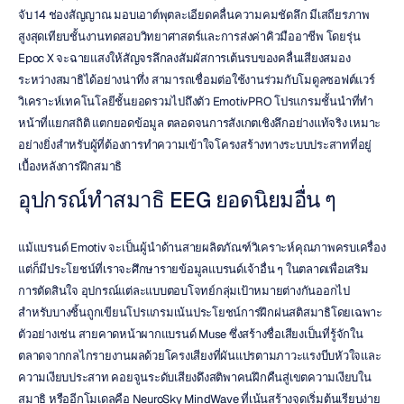
จับ 14 ช่องสัญญาณ มอบเอาต์พุตละเอียดคลื่นความคมชัดลึก มีเสถียรภาพ
สูงสุดเทียบชั้นงานทดสอบวิทยาศาสตร์และการส่งค่าคิวมืออาชีพ โดยรุ่น 
Epoc X จะฉายแสงให้สัญจรลึกลงสัมผัสการเต้นรบของคลื่นเสียงสมอง
ระหว่างสมาธิได้อย่างน่าทึ่ง สามารถเชื่อมต่อใช้งานร่วมกับโมดูลซอฟต์แวร์
วิเคราะห์เทคโนโลยีชั้นยอดรวมไปถึงตัว EmotivPRO โปรแกรมชั้นนำที่ทำ
หน้าที่แยกสถิติ แตกยอดข้อมูล ตลอดจนการสังเกตเชิงลึกอย่างแท้จริง เหมาะ
อย่างยิ่งสำหรับผู้ที่ต้องการทำความเข้าใจโครงสร้างทางระบบประสาทที่อยู่
เบื้องหลังการฝึกสมาธิ
อุปกรณ์ทำสมาธิ EEG ยอดนิยมอื่น ๆ
แม้แบรนด์ Emotiv จะเป็นผู้นำด้านสายผลิตภัณฑ์วิเคราะห์คุณภาพครบเครื่อง 
แต่ก็มีประโยชน์ที่เราจะศึกษารายข้อมูลแบรนด์เจ้าอื่น ๆ ในตลาดเพื่อเสริม
การตัดสินใจ อุปกรณ์แต่ละแบบตอบโจทย์กลุ่มเป้าหมายต่างกันออกไป 
สำหรับบางชิ้นถูกเขียนโปรแกรมเน้นประโยชน์การฝึกฝนสติสมาธิโดยเฉพาะ 
ตัวอย่างเช่น สายคาดหน้าผากแบรนด์ Muse ซึ่งสร้างชื่อเสียงเป็นที่รู้จักใน
ตลาดจากกลไกรายงานผลด้วยโครงเสียงที่ผันแปรตามภาวะแรงบีบหัวใจและ
ความเงียบประสาท คอยจูนระดับเสียงดึงสติพาคนฝึกคืนสู่เขตความเงียบใน
สมาธิ หรืออีกโมเดลคือ NeuroSky MindWave ที่เน้นสร้างจุดเริ่มต้นเรียบง่าย 