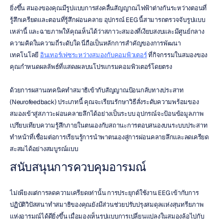
ยิ่งขึ้น สมองของคุณมีรูปแบบการส่งคลื่นสัญญาณไฟฟ้าต่างกันระหว่างตอนที่
รู้สึกเครียดและตอนที่รู้สึกผ่อนคลาย อุปกรณ์ EEG นี้สามารถตรวจจับรูปแบบ
เหล่านี้ และฉายภาพให้คุณเห็นได้ว่าสภาวะสมองที่เงียบสงบและมีศูนย์กลาง
ความคิดในความถี่ระดับใด นี่ถือเป็นหลักการสำคัญของการพัฒนา
เทคโนโลยี 
อินเทอร์เฟซระหว่างสมองกับคอมพิวเตอร์
 ที่กิจกรรมในสมองของ
คุณกำหนดผลลัพธ์ที่แสดงผลบนโปรแกรมคอมพิวเตอร์โดยตรง
ด้วยการผสานเทคนิคทำสมาธิเข้ากับสัญญาณป้อนกลับทางประสาท 
(Neurofeedback) ประเภทนี้ คุณจะเรียนรักษาวิธีสั่งระดับความพร้อมของ
สมองเข้าสู่สภาวะผ่อนคลายลึกได้อย่างเป็นระบบ อุปกรณ์จะป้อนข้อมูลภาพ
เปรียบเทียบความรู้สึกภายในตนเองกับสถานะการตอบสนองบนระบบประสาท 
ทำหน้าที่เชื่อมต่อการเรียนรู้การนำพาตนเองสู่การผ่อนคลายลึกและลดเครียด
สะสมได้อย่างสมบูรณ์แบบ
สนับสนุนการควบคุมอารมณ์
ไม่เพียงแต่การลดความเครียดเท่านั้น การประยุกต์ใช้งาน EEG เข้ากับการ
ปฏิบัติวิปัสสนาทำสมาธิของคุณยังมีส่วนช่วยปรับปรุงสมดุลแห่งสุนทรียภาพ
แห่งอารมณ์ได้ดียิ่งขึ้น เมื่อมองเห็นรูปแบบการเปลี่ยนแปลงในสมองล้อไปกับ