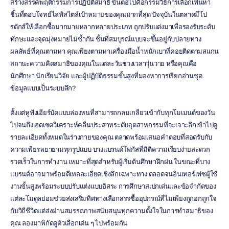
สร้างสรรค์พฤติกรรมการปฏิบัติสมาธิ ขั้นต่อไปคือกรรมวิธีการเลือกเฟ้นหา
ชิ้นที่ตอบโจทย์ไลฟ์สไตล์เป้าหมายของคุณมากที่สุด ปัจจุบันในตลาดมีโป
รดักส์ให้เลือกซื้อมากมายหลากหลายประเภท ถูกปรับแต่งมาเพื่อรองรับระดับ
ทักษะและจุดมุ่งหมายไม่ซ้ำกัน ชิ้นที่สมบูรณ์แบบจะขึ้นอยู่กับปลายทาง
ผลลัพธ์ที่คุณตามหา คุณเพียงตามหาเครื่องมือน้ำหนักเบาที่คอยติดตามสแกน
สถานะความคิดสมาธิของคุณในแต่ละวันช่วงเวลาวุ่นวาย หรือคุณคือ
นักศึกษา นักเรียนวิจัย และผู้ปฏิบัติธรรมขั้นสูงที่มองหาการเรียกอ่านชุด
ข้อมูลแบบเป็นระบบลึก?
ตั้งแต่หูฟังเอียร์บัดแบบล่องหนที่สามารถกลมเกลียวเข้ากับทุกโมเมนต์ของวัน 
ไปจนถึงเฮดเซตวิเคราะห์คลื่นประสาทระดับอุตสาหกรรมที่จะเจาะลึกเข้าไปดู
รายละเอียดทั้งหมดในร่างกายของคุณ ตลาดพร้อมเสนอคำตอบที่สอดรับกับ
ความเพียรพยายามทุกรูปแบบ บางแบรนด์โฟกัสที่มิติความเรียบง่ายสะดวก
รวดเร็วในการทำงาน เหมาะที่สุดสำหรับผู้เริ่มต้นศึกษาฝึกฝน ในขณะที่บาง
แบรนด์อาจมาพร้อมดีเทลละเอียดเชิงลึกเฉพาะทาง ตลอดจนอินเทอร์เฟซผู้ใช้
งานขั้นสูงพร้อมระบบปรับแต่งแบบอิสระ การศึกษาสเปกเด่นและข้อจำกัดของ
แต่ละโมดูลย่อมช่วยส่งเสริมทิศทางเลือกสรรซื้ออุปกรณ์ที่ไม่เพียงถูกอกถูกใจ
กับวิถีชีวิตแต่ส่งผ่านสมรรถภาพสนับสนุนทุกความตั้งใจในการทำสมาธิของ
คุณ ลองมาพิกัดดูตัวเลือกเด่น ๆ ไปพร้อมกัน