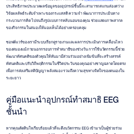
ประสิทธิภาพประมวลผลข้อมูลของอุปกรณ์ชิ้นนี้จะสามารถสแกนส่องสว่าง
วิจัยผลลัพธ์ระดับจำเพาะของกระแสสติ ความจำ พัฒนาการประเมินทาง
กระบวนการคิด ไปจนถึงรูปแบบการหลับนอนของคุณ ช่วยแสดงภาพสากล
ของกิจกรรมในสมองให้มองเห็นได้อย่างครอบคลุม
ซอฟต์แวร์ของเรามีระบบเรียกดูรายงานและผลการประเมินการเคลื่อนไหว
ของสมองแม้ภายนอกกรอบการทำสมาธิของช่วงวัน การใช้นวัตกรรมนี้ช่วย
พัฒนาทัศนคติของตัวคุณให้หันมามีส่วนร่วมอย่างเข้มข้นที่จะสร้างสรรค์
ทัศนคติและปรับวิถีพฤติกรรมในชีวิตประวันของคุณอย่างชาญฉลาดโดยตรง 
เพื่อการส่งเสริมสติปัญญา พลังสมอง รวมถึงความสุขทางจิตใจของตนเองใน
ระยะยาว
คู่มือแนะนำอุปกรณ์ทำสมาธิ EEG 
ชั้นนำ
หากคุณตัดสินใจเรียบร้อยแล้วที่จะดึงนวัตกรรม EEG เข้ามาเป็นผู้ช่วยร่วม