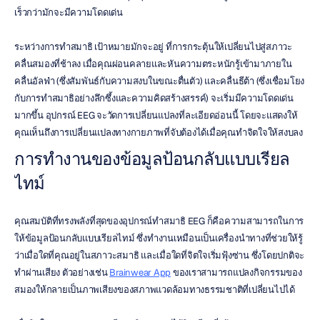
เร็วกว่ามักจะมีความโดดเด่น
ระหว่างการทำสมาธิ เป้าหมายมักจะอยู่ ที่การกระตุ้นให้เปลี่ยนไปสู่สภาวะ
คลื่นสมองที่ช้าลง เมื่อคุณผ่อนคลายและหันความตระหนักรู้เข้ามาภายใน 
คลื่นอัลฟ่า (ซึ่งสัมพันธ์กับความสงบในขณะตื่นตัว) และคลื่นธีต้า (ซึ่งเชื่อมโยง
กับการทำสมาธิอย่างลึกซึ้งและความคิดสร้างสรรค์) จะเริ่มมีความโดดเด่น
มากขึ้น อุปกรณ์ EEG จะวัดการเปลี่ยนแปลงที่ละเอียดอ่อนนี้ โดยจะแสดงให้
คุณเห็นถึงการเปลี่ยนแปลงทางกายภาพที่จับต้องได้เมื่อคุณทำจิตใจให้สงบลง
การทำงานของข้อมูลป้อนกลับแบบเรียล
ไทม์
คุณสมบัติที่ทรงพลังที่สุดของอุปกรณ์ทำสมาธิ EEG ก็คือความสามารถในการ
ให้ข้อมูลป้อนกลับแบบเรียลไทม์ ซึ่งทำงานเหมือนเป็นเครื่องนำทางที่ช่วยให้รู้
ว่าเมื่อใดที่คุณอยู่ในสภาวะสมาธิ และเมื่อใดที่จิตใจเริ่มฟุ้งซ่าน ซึ่งโดยปกติจะ
ทำผ่านเสียง ตัวอย่างเช่น 
Brainwear App
 ของเราสามารถแปลงกิจกรรมของ
สมองให้กลายเป็นภาพเสียงของสภาพแวดล้อมทางธรรมชาติที่เปลี่ยนไปได้