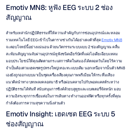
Emotiv MN8: หูฟัง EEG ระบบ 2 ช่อง
สัญญาณ
สำหรับเหล่านักปฏิบัติธรรมที่ให้ความสำคัญกับการซ่อนอุปกรณ์และหลอม
รวมเทคโนโลยี EEG เข้าไปในตารางช่วงวันได้อย่างลงตัวที่สุด 
Emotiv MN8
จะตอบโจทย์นี้อย่างแน่นอน ด้วยนวัตกรรมระบบแบบ 2 ช่องสัญญาณ คลื่น
สะท้อนสัญญาณจับผ่านอุปกรณ์หูฟังชนิดเอียร์บัดที่แฝงไอเดียเฉียบแหลม 
มอบประโยชน์ให้คุณติดตามกระแสการคิดในสมองได้ตลอดวันโดยไร้ความ
จำเป็นต้องสวมเฮดเซตรูปทรงใหญ่เทอะทะแบบเดิม นอกเหนือจากนั้นตัว MN8 
เองยังถูกออกแบบมาเป็นชุดเครื่องเสียงคุณภาพพรีเมียมให้กระหึ่มเสียง
แนวคิดนำทาง บทเพลงคลอสมาธิ หรือผ่อนคลายไปกับพอดแคสต์ระหว่าง
ปฏิบัติธรรมได้ทันที สนับสนุนการซิงค์ด้วยบลูทูธและแบตเตอรี่จัดหนัก มอบ
ความอิสระทุกการเชื่อมต่อในการเดินทาง ทำงานออฟฟิศ หรือทุกครั้งที่คุณ
กำลังต้องการความสุขความนิ่งส่วนตัว
Emotiv Insight: เฮดเซต EEG ระบบ 5 
ช่องสัญญาณ