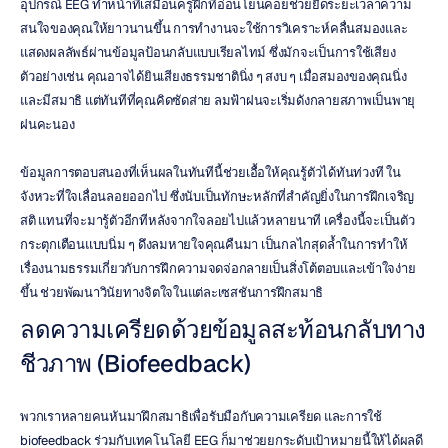
อุปกรณ์ EEG ทำหน้าที่เสมือนครูฝึกที่อ่อนโยนคอยช่วยยืดระยะเวลาความ
สนใจของคุณให้ยาวนานขึ้น การทำงานจะใช้การวิเคราะห์คลื่นสมองและ
แสดงผลลัพธ์ผ่านข้อมูลป้อนกลับแบบเรียลไทม์ ซึ่งมักจะเป็นการใช้เสียง 
ตัวอย่างเช่น คุณอาจได้ยินเสียงธรรมชาตินิ่ง ๆ สงบ ๆ เมื่อสมองของคุณนิ่ง
และมีสมาธิ แต่ทันทีที่คุณคิดซัดส่าย ลมฟ้าฝนจะเริ่มดังกลายสภาพเป็นพายุ
ฝนคะนอง
ข้อมูลการตอบสนองที่เห็นผลในทันทีนี้ช่วยเอื้อให้คุณรู้ตัวได้ทันท่วงที ใน
จังหวะที่ใจเลื่อนลอยออกไป ซึ่งนับเป็นทักษะหลักที่สำคัญยิ่งในการฝึกเจริญ
สติ แทนที่จะมารู้ตัวอีกทีหลังจากใจลอยไปแล้วหลายนาที เครื่องนี้จะเป็นตัว
กระตุกเตือนแบบนิ่ม ๆ ดึงลมหายใจคุณคืนมา เป็นกลไกสุดล้ำในการทำให้
เรื่องนามธรรมเกี่ยวกับการฝึกความจดจ่อกลายเป็นสิ่งโต้ตอบและเข้าใจง่าย
ขึ้น ช่วยพัฒนาวินัยทางจิตใจในแต่ละเซสชันการฝึกสมาธิ
ลดความเครียดด้วยข้อมูลสะท้อนกลับทาง
ชีวภาพ (Biofeedback)
พวกเราหลายคนหันมาฝึกสมาธิเพื่อรับมือกับความเครียด และการใช้ 
biofeedback ร่วมกับเทคโนโลยี EEG ก็มาช่วยยกระดับเป้าหมายนี้ให้ได้ผลดี