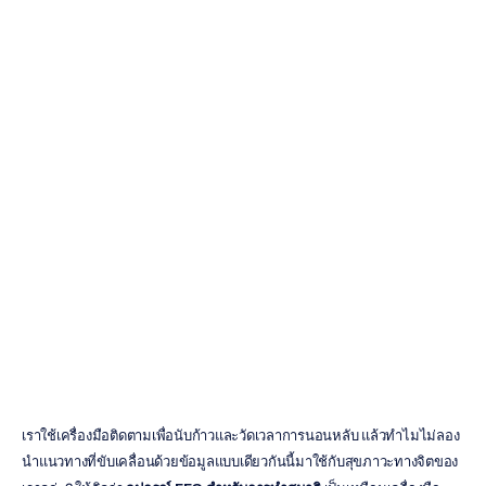
คู่มือการซื้อเครื่อง
EEG
สำหรับการทำ
สมาธิ
Emotiv
อัปเดตเมื่อ
1
ม.ค.
2569
เราใช้เครื่องมือติดตามเพื่อนับก้าวและวัดเวลาการนอนหลับ แล้วทำไมไม่ลอง
นำแนวทางที่ขับเคลื่อนด้วยข้อมูลแบบเดียวกันนี้มาใช้กับสุขภาวะทางจิตของ