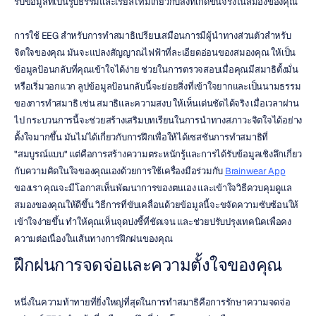
รับข้อมูลที่เป็นรูปธรรมและเรียลไทม์เกี่ยวกับสิ่งที่เกิดขึ้นจริงในสมองของคุณ
การใช้ EEG สำหรับการทำสมาธิเปรียบเสมือนการมีผู้นำทางส่วนตัวสำหรับ
จิตใจของคุณ มันจะแปลงสัญญาณไฟฟ้าที่ละเอียดอ่อนของสมองคุณ ให้เป็น
ข้อมูลป้อนกลับที่คุณเข้าใจได้ง่าย ช่วยในการตรวจสอบเมื่อคุณมีสมาธิตั้งมั่น
หรือเริ่มวอกแวก ลูปข้อมูลป้อนกลับนี้จะย่อยสิ่งที่เข้าใจยากและเป็นนามธรรม
ของการทำสมาธิ เช่น สมาธิและความสงบ ให้เห็นเด่นชัดได้จริง เมื่อเวลาผ่าน
ไป กระบวนการนี้จะช่วยสร้างเสริมบทเรียนในการนำทางสภาวะจิตใจได้อย่าง
ตั้งใจมากขึ้น มันไม่ได้เกี่ยวกับการฝึกเพื่อให้ได้เซสชันการทำสมาธิที่ 
"สมบูรณ์แบบ" แต่คือการสร้างความตระหนักรู้และการได้รับข้อมูลเชิงลึกเกี่ยว
กับความคิดในใจของคุณเองด้วยการใช้เครื่องมือร่วมกับ 
Brainwear App
ของเรา คุณจะมีโอกาสเห็นพัฒนาการของตนเอง และเข้าใจวิธีควบคุมดูแล
สมองของคุณให้ดีขึ้น วิธีการที่ขับเคลื่อนด้วยข้อมูลนี้จะขจัดความซับซ้อนให้
เข้าใจง่ายขึ้น ทำให้คุณเห็นจุดบ่งชี้ที่ชัดเจน และช่วยปรับปรุงเทคนิคเพื่อคง
ความต่อเนื่องในเส้นทางการฝึกฝนของคุณ
ฝึกฝนการจดจ่อและความตั้งใจของคุณ
หนึ่งในความท้าทายที่ยิ่งใหญ่ที่สุดในการทำสมาธิคือการรักษาความจดจ่อ 