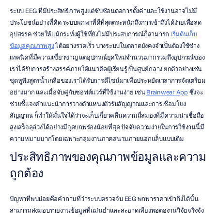
ระบบ EEG ที่มีประสิทธิภาพสูงแต่ซับซ้อนต่อการตั้งค่าและใช้งานอาจไม่มี
ประโยชน์อย่างที่คิด ระบบพกพาที่ดีที่สุดตระหนักถึงการเข้าถึงได้ง่ายเพื่อลด
อุปสรรค ช่วยให้แม้กระทั่งผู้ใช้ที่ยังไม่มีประสบการณ์ก็สามารถ 
เริ่มต้นเก็บ
ข้อมูลคุณภาพสูง
 ได้อย่างรวดเร็ว บางระบบในตลาดยังคงจำเป็นต้องใช้ช่าง
เทคนิคที่มีความเชี่ยวชาญ แต่อุปกรณ์ยุคใหม่จำนวนมากรวมถึงอุปกรณ์ของ
เราได้รับการสร้างสรรค์ภายใต้แนวคิดผู้เรียนรู้เป็นศูนย์กลาง ยกตัวอย่างเช่น 
ชุดหูฟังสูตรน้ำเกลือของเราได้รับการดีไซน์มาเพื่อประหยัดเวลาการจัดเตรียม
อย่างมาก และเมื่อจับคู่กับซอฟต์แวร์ที่ใช้งานง่าย เช่น 
Brainwear App
 ซึ่งจะ
ช่วยชี้แจงคำแนะนำการวางตำแหน่งตัวรับสัญญาณและการเชื่อมโยง
สัญญาณ ก็ทำให้มั่นใจได้ว่าจะเก็บเกี่ยวคลื่นความถี่สมองที่มีความน่าเชื่อถือ
สูงเสร็จลุล่วงได้อย่างมีจุดบกพร่องน้อยที่สุด ปัจจัยความง่ายในการใช้งานนี้มี
ความหมายมากโดยเฉพาะกลุ่มงานภาคสนามภายนอกแล็บแบบเดิม
ประสิทธิภาพของคุณภาพข้อมูลและความ
ถูกต้อง
ปัญหาที่พบบ่อยคือคำถามที่ว่าระบบตรวจจับ EEG พกพาราคาเข้าถึงได้นั้น 
สามารถส่งมอบรายงานข้อมูลที่แม่นยำและสะอาดเพียงพอต่องานวิจัยจริงจัง