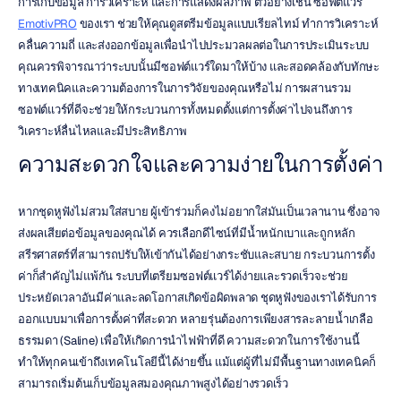
การเก็บข้อมูล การวิเคราะห์ และการแสดงผลภาพ ตัวอย่างเช่น ซอฟต์แวร์ 
EmotivPRO
 ของเรา ช่วยให้คุณดูสตรีมข้อมูลแบบเรียลไทม์ ทำการวิเคราะห์
คลื่นความถี่ และส่งออกข้อมูลเพื่อนำไปประมวลผลต่อในการประเมินระบบ 
คุณควรพิจารณาว่าระบบนั้นมีซอฟต์แวร์ใดมาให้บ้าง และสอดคล้องกับทักษะ
ทางเทคนิคและความต้องการในการวิจัยของคุณหรือไม่ การผสานรวม
ซอฟต์แวร์ที่ดีจะช่วยให้กระบวนการทั้งหมดตั้งแต่การตั้งค่าไปจนถึงการ
วิเคราะห์ลื่นไหลและมีประสิทธิภาพ
ความสะดวกใจและความง่ายในการตั้งค่า
หากชุดหูฟังไม่สวมใส่สบาย ผู้เข้าร่วมก็คงไม่อยากใส่มันเป็นเวลานาน ซึ่งอาจ
ส่งผลเสียต่อข้อมูลของคุณได้ ควรเลือกดีไซน์ที่มีน้ำหนักเบาและถูกหลัก
สรีรศาสตร์ที่สามารถปรับให้เข้ากันได้อย่างกระชับและสบาย กระบวนการตั้ง
ค่าก็สำคัญไม่แพ้กัน ระบบที่เตรียมซอฟต์แวร์ได้ง่ายและรวดเร็วจะช่วย
ประหยัดเวลาอันมีค่าและลดโอกาสเกิดข้อผิดพลาด ชุดหูฟังของเราได้รับการ
ออกแบบมาเพื่อการตั้งค่าที่สะดวก หลายรุ่นต้องการเพียงสารละลายน้ำเกลือ
ธรรมดา (Saline) เพื่อให้เกิดการนำไฟฟ้าที่ดี ความสะดวกในการใช้งานนี้
ทำให้ทุกคนเข้าถึงเทคโนโลยีนี้ได้ง่ายขึ้น แม้แต่ผู้ที่ไม่มีพื้นฐานทางเทคนิคก็
สามารถเริ่มต้นเก็บข้อมูลสมองคุณภาพสูงได้อย่างรวดเร็ว