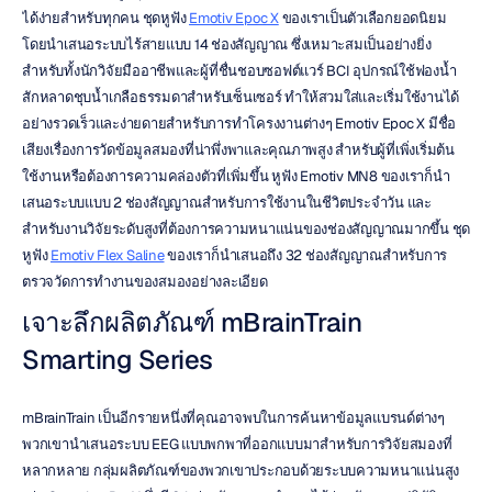
ได้ง่ายสำหรับทุกคน ชุดหูฟัง 
Emotiv Epoc X
 ของเราเป็นตัวเลือกยอดนิยม 
โดยนำเสนอระบบไร้สายแบบ 14 ช่องสัญญาณ ซึ่งเหมาะสมเป็นอย่างยิ่ง
สำหรับทั้งนักวิจัยมืออาชีพและผู้ที่ชื่นชอบซอฟต์แวร์ BCI อุปกรณ์ใช้ฟองน้ำ
สักหลาดชุบน้ำเกลือธรรมดาสำหรับเซ็นเซอร์ ทำให้สวมใส่และเริ่มใช้งานได้
อย่างรวดเร็วและง่ายดายสำหรับการทำโครงงานต่างๆ Emotiv Epoc X มีชื่อ
เสียงเรื่องการวัดข้อมูลสมองที่น่าพึ่งพาและคุณภาพสูง สำหรับผู้ที่เพิ่งเริ่มต้น
ใช้งานหรือต้องการความคล่องตัวที่เพิ่มขึ้น หูฟัง Emotiv MN8 ของเราก็นำ
เสนอระบบแบบ 2 ช่องสัญญาณสำหรับการใช้งานในชีวิตประจำวัน และ
สำหรับงานวิจัยระดับสูงที่ต้องการความหนาแน่นของช่องสัญญาณมากขึ้น ชุด
หูฟัง 
Emotiv Flex Saline
 ของเราก็นำเสนอถึง 32 ช่องสัญญาณสำหรับการ
ตรวจวัดการทำงานของสมองอย่างละเอียด
เจาะลึกผลิตภัณฑ์ mBrainTrain 
Smarting Series
mBrainTrain เป็นอีกรายหนึ่งที่คุณอาจพบในการค้นหาข้อมูลแบรนด์ต่างๆ 
พวกเขานำเสนอระบบ EEG แบบพกพาที่ออกแบบมาสำหรับการวิจัยสมองที่
หลากหลาย กลุ่มผลิตภัณฑ์ของพวกเขาประกอบด้วยระบบความหนาแน่นสูง 