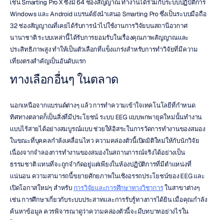
เช่น Smarting Pro X ซึ่งมี 64 ช่องสัญญาณ ทำงานได้ร่วมกับระบบปฏิบัติการ 
Windows และ Android แบรนด์ยังนำเสนอ Smarting Pro ซึ่งเป็นระบบมือถือ 
32 ช่องสัญญาณที่เคยได้รับการนำไปใช้งานการวิจัยบนสถานีอวกาศ
นานาชาติ ระบบเหล่านี้ได้รับการยอมรับในเรื่องคุณภาพสัญญาณและ
ประสิทธิภาพสูง ทำให้เป็นตัวเลือกที่แข็งแกร่งสำหรับการทำวิจัยที่มีความ
เที่ยงตรงสำคัญเป็นอันดับแรก
ทางเลือกอื่นๆ ในตลาด
นอกเหนือจากแบรนด์ต่างๆ แล้ว การทำความเข้าใจเทคโนโลยีที่กำหนด
ทิศทางตลาดก็เป็นสิ่งที่มีประโยชน์ ระบบ EEG แบบพกพายุคใหม่นั้นทำงาน
แบบไร้สายได้อย่างสมบูรณ์แบบ ช่วยให้อิสระในการวัดการทำงานของสมอง
ในขณะที่บุคคลกำลังเคลื่อนไหว ความคล่องตัวนี้เปิดมิติใหม่ให้กับนักวิจัย 
เนื่องจากจำลองการทำงานของสมองในสถานการณ์จริงได้อย่างเป็น
ธรรมชาติ แทนที่จะถูกจำกัดอยู่แต่เพียงในห้องปฏิบัติการที่มีตำแหน่งที่
แน่นอน ความสามารถนี้ขยายศักยภาพในเชิงอรรถประโยชน์ของ EEG และ
เปิดโอกาสใหม่ๆ สำหรับ 
การวิจัยและการศึกษาทางวิชาการ
 ในสาขาต่างๆ 
เช่น การศึกษาเกี่ยวกับระบบประสาทและการรับรู้ทางการได้ยิน เมื่อคุณกำลัง
ค้นหาข้อมูล ควรพิจารณาดูว่าความคล่องตัวนี้จะมีบทบาทอย่างไรใน