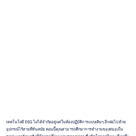
ระบบ
EEG
แบบพกพาที่ดีที่สุด
ที่น่าซื้อในปี
2025
Emotiv
อัปเดตเมื่อ
8
ธ.ค.
2568
เทคโนโลยี EEG ไม่ได้จำกัดอยู่แค่ในห้องปฏิบัติการแบบเดิมๆ อีกต่อไป ด้วย
อุปกรณ์ไร้สายที่ทันสมัย ตอนนี้คุณสามารถศึกษาการทำงานของสมองใน