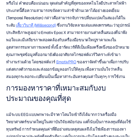
หรือไม่ คำตอบคือแน่นอน จุดเด่นสำคัญที่สุดของเทคโนโลยีประสาทไฟฟ้า
ประเภทนี้คือความสามารถขจัดความล่าช้าด้านเวลาได้อย่างยอดเยี่ยม 
(Temporal Resolution) กล่าวคือสามารถจับการเปลี่ยนแปลงในสมองได้ใน
ระดับ 
เสี้ยววินาที (Millisecond)
 ซึ่งงานวิจัยหลายเล่มแสดงทรรศนะว่าอุปกรณ์
ประสิทธิภาพสูงอย่าง Emotiv Epoc X สามารถรายงานค่าคลื่นสมองที่น่าพึง
พอใจและมีเสถียรภาพสอดคล้องกับเครื่องมือขนาดใหญ่ราคาแพงใน
อุตสาหกรรมทางการแพทย์ ทั้งนี้ ฮาร์ดแวร์ที่ดีเป็นเพียงครึ่งหนึ่งของเป้าหมาย 
คุณภาพชุดข้อมูลที่ออกมายังต้องอาศัยกลไกซอฟต์แวร์วิเคราะห์เข้ามา
ทำงานร่วมด้วย โดยซอฟต์แวร์ 
EmotivPRO
 ของเราจัดทำขึ้นมาเพื่อการปรับ
แต่งสเกลตัวกรองและส่งออกข้อมูลออกไปให้คุณ เพื่อความมั่นใจว่าคลื่น
สมองทุกระลอกจะเปลี่ยนเป็นเนื้อหาสาระอันทรงคุณค่าในทุกๆ การใช้งาน
การมองหาราคาที่เหมาะสมกับงบ
ประมาณของคุณที่สุด
แม้ระบบ EEG แบบพกพาจะมีราคาโดนใจเข้าถึงได้มากกว่าเครื่องมือ
วิทยาศาสตร์ขนาดใหญ่ในสถาบันวิจัยสมัยก่อน แต่ก็นับเป็นการลงทุนที่ต้องใช้
ทุนทรัพย์ การกำหนดคุณค่าที่ดีอย่างสมเหตุสมผลจึงไม่ใช่เพียงการมองหา
อุปกรณ์ราคาประหยัดที่สุดตัวเดียว แต่เป็นการประเมินโครงสร้างของระบบใน