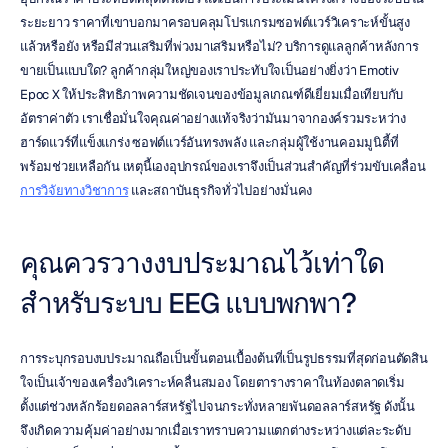
ระยะยาว ราคาที่เขาบอกมาครอบคลุมโปรแกรมซอฟต์แวร์วิเคราะห์ขั้นสูง
แล้วหรือยัง หรือมีส่วนเสริมที่พ่วงมาเสริมหรือไม่? บริการดูแลลูกค้าหลังการ
ขายเป็นแบบใด? ลูกค้ากลุ่มใหญ่ของเราประทับใจเป็นอย่างยิ่งว่า Emotiv 
Epoc X ให้ประสิทธิภาพความชัดเจนของข้อมูลเกณฑ์ดีเยี่ยมเมื่อเทียบกับ
อัตราค่าตัว เราเชื่อมั่นใจคุณค่าอย่างแท้จริงว่ามันมาจากองค์รวมระหว่าง
ฮาร์ดแวร์ที่แข็งแกร่ง ซอฟต์แวร์อันทรงพลัง และกลุ่มผู้ใช้งานคอมมูนิตี้ที่
พร้อมช่วยเหลือกัน เหตุนี้เองอุปกรณ์ของเราจึงเป็นส่วนสำคัญที่ร่วมขับเคลื่อน 
การวิจัยทางวิชาการ
 และสถาบันธุรกิจทั่วไปอย่างมั่นคง
คุณควรวางงบประมาณไว้เท่าใด
สำหรับระบบ EEG แบบพกพา?
การระบุกรอบงบประมาณถือเป็นขั้นตอนเบื้องต้นที่เป็นรูปธรรมที่สุดก่อนตัดสิน
ใจเป็นเจ้าของเครื่องวิเคราะห์คลื่นสมอง โดยตารางราคาในท้องตลาดเริ่ม
ตั้งแต่ช่วงหลักร้อยดอลลาร์สหรัฐไปจนกระทั่งหลายพันดอลลาร์สหรัฐ ดังนั้น
จึงเกิดความคุ้มค่าอย่างมากเมื่อเราทราบความแตกต่างระหว่างแต่ละระดับ 