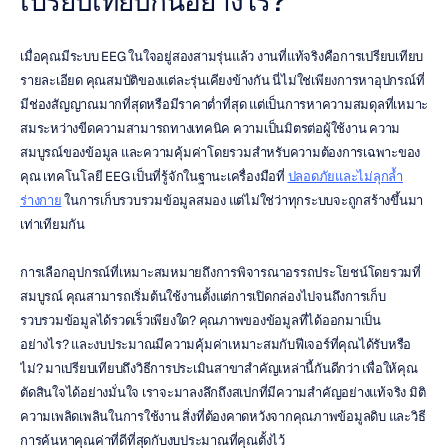
เปรียบเทียบกันอย่างไร?
เมื่อคุณมีระบบ EEG ในใจอยู่สองสามรุ่นแล้ว งานที่แท้จริงคือการเปรียบเทียบ
รายละเอียด คุณสมบัติของแต่ละรุ่นเคียงข้างกัน นี่ไม่ใช่เพียงการหาอุปกรณ์ที่
มีช่องสัญญาณมากที่สุดหรือมีราคาต่ำที่สุด แต่เป็นการหาความสมดุลที่เหมาะ
สมระหว่างขีดความสามารถทางเทคนิค ความเป็นมิตรต่อผู้ใช้งาน ความ
สมบูรณ์ของข้อมูล และความคุ้มค่าโดยรวมสำหรับความต้องการเฉพาะของ
คุณ เทคโนโลยี EEG เป็นที่รู้จักในฐานะเครื่องมือที่ 
ปลอดภัยและไม่ลุกล้ำ
ร่างกาย
 ในการเก็บรวบรวมข้อมูลสมอง แต่ไม่ใช่ว่าทุกระบบจะถูกสร้างขึ้นมา
เท่าเทียมกัน
การเลือกอุปกรณ์ที่เหมาะสมหมายถึงการพิจารณาอรรถประโยชน์โดยรวมที่
สมบูรณ์ คุณสามารถเริ่มต้นใช้งานตั้งแต่การเปิดกล่องไปจนถึงการเก็บ
รวบรวมข้อมูลได้รวดเร็วเพียงใด? คุณภาพของข้อมูลที่ได้ออกมาเป็น
อย่างไร? และงบประมาณมีความคุ้มค่าเหมาะสมกับฟีเจอร์ที่คุณได้รับหรือ
ไม่? มาเปรียบเทียบถึงวิธีการประเมินสาขาสำคัญเหล่านี้กันดีกว่า เพื่อให้คุณ
ตัดสินใจได้อย่างมั่นใจ เราจะมาลงลึกถึงสเปกที่มีความสำคัญอย่างแท้จริง มิติ
ความเพลิดเพลินในการใช้งาน สิ่งที่ต้องคาดหวังจากคุณภาพข้อมูลดิบ และวิธี
การค้นหาคุณค่าที่ดีที่สุดกับงบประมาณที่คุณตั้งไว้