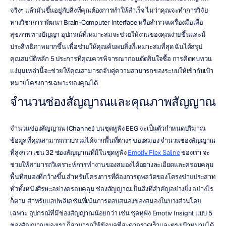
จริงๆ แล้วมันขึ้นอยู่กับสิ่งที่คุณต้องการทำให้สำเร็จ ไม่ว่าคุณจะทำการวิจัย
ทางวิชาการ พัฒนา Brain-Computer Interface หรือสำรวจเครื่องมือเพื่อ
สุขภาพทางปัญญา อุปกรณ์ที่เหมาะสมจะช่วยให้งานของคุณง่ายขึ้นและมี
ประสิทธิภาพมากขึ้น เพื่อช่วยให้คุณค้นพบสิ่งที่เหมาะสมที่สุด ฉันได้สรุป
คุณสมบัติหลัก 5 ประการที่คุณควรพิจารณาก่อนตัดสินใจซื้อ การคิดทบทวน
แง่มุมเหล่านี้จะช่วยให้คุณสามารถจับคู่ความสามารถของระบบให้เข้ากับเป้า
หมายโครงการเฉพาะของคุณได้
จำนวนช่องสัญญาณและคุณภาพสัญญาณ
จำนวนช่องสัญญาณ (Channel) บนชุดหูฟัง EEG จะเป็นตัวกำหนดปริมาณ
ข้อมูลที่คุณสามารถรวบรวมได้จากพื้นที่ต่างๆ ของสมอง จำนวนช่องสัญญาณ
ที่สูงกว่า เช่น 32 ช่องสัญญาณที่มีในชุดหูฟัง 
Emotiv Flex Saline
 ของเรา จะ
ช่วยให้สามารถวิเคราะห์การทำงานของสมองได้อย่างละเอียดและครอบคลุม
พื้นที่สมองที่กว้างขึ้น สำหรับโครงการที่ต้องการดูพลวัตของโครงข่ายประสาท
ทั่วทั้งหนังศีรษะอย่างครอบคลุม ช่องสัญญาณเป็นสิ่งที่สำคัญอย่างยิ่ง อย่างไร
ก็ตาม สำหรับแอปพลิเคชันที่เน้นการตอบสนองของสมองในบางส่วนโดย
เฉพาะ อุปกรณ์ที่มีช่องสัญญาณน้อยกว่า เช่น ชุดหูฟัง Emotiv Insight แบบ 5 
ช่องสัญญาณของเรา ก็สามารถให้ข้อมูลที่สะดวกรวดเร็วและตรงเป้าหมายได้