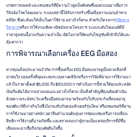
เกรดการแพทย์ และเซนเซอร์ที่มีความไวสูงเป็นพิเศษซึ่งออกแบบมาเพื่อการ
วินิจฉัยโรคโดยเฉพาะ ระบบเหล่านี้ได้รับการสร้างขึ้นเพื่อความแม่นยำทาง
คลินิก ซึ่งสะท้อนให้เห็นในค่าใช้จ่าย อย่างไรก็ตาม สำหรับโครงการ
วิจัยทาง
วิชาการ
หรือการใช้งานเชิงพาณิชย์หลายโครงการ ระบบระดับไฮเอนด์ที่มี
ราคาสูงเช่นนี้อาจเกินความจำเป็น เปิดโอกาสให้พบกับโซลูชันที่เข้าถึงได้และ
คุ้มค่ากว่า
การพิจารณาเลือกเครื่อง EEG มือสอง
หากคุณมีงบประมาณจำกัด การซื้อเครื่อง EEG มือสองอาจดูเป็นทางเลือกที่
น่าสนใจ บ่อยครั้งที่คุณจะพบระบบทางคลินิกหรือการวิจัยที่ผ่านการใช้งานมา
แล้วในราคาตั้งแต่ $5,000 ถึง $50,000 การดำเนินการนี้ช่วยให้คุณประหยัด
เงินเริ่มต้นได้มากอย่างแน่นอน อย่างไรก็ตาม เป็นสิ่งสำคัญที่คุณต้องดำเนิน
ด้วยความระมัดระวัง เครื่องมือสองอาจมาพร้อมกับใบรับประกันที่หมดอายุ 
ซอฟต์แวร์ที่เก่าเกินไปซึ่งไม่รองรับกับคอมพิวเตอร์รุ่นใหม่ หรือเซนเซอร์ที่ผ่าน
การใช้งานมาอย่างหนัก อย่าลืมคำนวณต้นทุนการซ่อมแซมหรือการเปลี่ยน
สิทธิการใช้งานที่อาจเกิดขึ้น และตรวจสอบว่าผู้ขายเป็นแหล่งบริการที่มีชื่อ
เสียงและน่าเชื่อถือก่อนตัดสินใจซื้อ