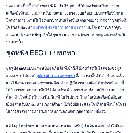
มองว่ามันเป็นขั้นบันไดของ "ดี ดีกว่า ดีที่สุด" แต่ให้มองว่ามันเป็นการเลือก
เครื่องมือที่เหมาะสมสำหรับงานเฉพาะอย่าง ระบบที่ออกแบบมาเพื่อวินิจฉัย
โรคทางการแพทย์ในโรงพยาบาลนั้นสร้างขึ้นแตกต่างอย่างมากจากชุดหูฟังที่
ใช้สำหรับพัฒนา 
อินเทอร์เฟซสมองกับคอมพิวเตอร์
 บนโต๊ะทำงานของคุณ 
ลองมาดูประเภทหลักๆ เพื่อให้คุณทราบว่าความต้องการของคุณสอดคล้องกับ
ประเภทใด
ชุดหูฟัง EEG แบบพกพา
ชุดหูฟัง EEG แบบพกพาเป็นจุดเริ่มต้นที่เข้าถึงได้ง่ายที่สุดในโลกของข้อมูล
สมอง ช่วยให้คุณมี 
อุปกรณ์ EEG แบบพกพา
 ที่สามารถตั้งค่าได้อย่างรวดเร็ว
และใช้งานภายนอกสภาพแวดล้อมห้องปฏิบัติการแบบเดิมได้ อุปกรณ์เหล่านี้
ได้รับการออกแบบมาเพื่อให้ใช้งานง่าย ด้วยการเชื่อมต่อแบบไร้สายและการ
ตั้งค่าที่เสร็จสิ้นได้ในเวลาไม่กี่นาที ไม่ใช่เป็นชั่วโมง ถือเป็นเครื่องมือที่ยอด
เยี่ยมสำหรับนักพัฒนา นักการศึกษา นักวิจัยอิสระ และใครก็ตามที่สนใจใคร่รู้
ในการสำรวจการทำงานของสมองนอกห้องปฏิบัติการแบบดั้งเดิม
แม้ว่าอุปกรณ์พกพาบางประเภทจะเหมาะสำหรับผู้เริ่มต้น แต่อย่าเข้าใจผิดว่า
ความสามารถในการพกพานั้นหมายถึงการขาดประสิทธิภาพ ชุดหูฟังสมัย