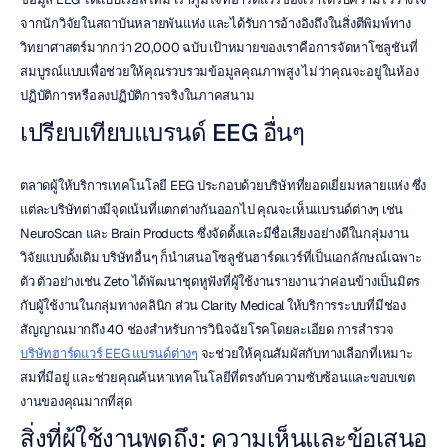
จากนักวิจัยในสถาบันหลายพันแห่ง และได้รับการอ้างอิงถึงในสิ่งตีพิมพ์ทาง
วิทยาศาสตร์มากกว่า 20,000 ฉบับ เป้าหมายของเราคือการจัดหาโซลูชันที่
สมบูรณ์แบบเพื่อช่วยให้คุณรวบรวมข้อมูลคุณภาพสูง ไม่ว่าคุณจะอยู่ในห้อง
ปฏิบัติการหรือลงปฏิบัติการจริงในภาคสนาม
เปรียบเทียบแบรนด์ EEG อื่นๆ
ตลาดผู้ให้บริการเทคโนโลยี EEG ประกอบด้วยบริษัทที่ยอดเยี่ยมหลายแห่ง ซึ่ง
แต่ละบริษัทต่างมีจุดเน้นที่แตกต่างกันออกไป คุณจะเห็นแบรนด์ต่างๆ เช่น 
NeuroScan และ Brain Products ซึ่งจัดตั้งและมีชื่อเสียงอย่างดีในกลุ่มงาน
วิจัยแบบดั้งเดิม บริษัทอื่นๆ ก็นำเสนอโซลูชันฮาร์ดแวร์ที่เป็นเอกลักษณ์เฉพาะ
ตัว ตัวอย่างเช่น Zeto ได้พัฒนาชุดหูฟังที่ผู้ใช้งานรายงานว่าค่อนข้างเป็นมิตร
กับผู้ใช้งานในกลุ่มทางคลินิก ส่วน Clarity Medical ให้บริการระบบที่มีช่อง
สัญญาณมากถึง 40 ช่องสำหรับการวินิจฉัยโรคโดยละเอียด การสำรวจ 
บริษัทฮาร์ดแวร์ EEG แบรนด์ต่างๆ
 จะช่วยให้คุณสัมผัสกับทางเลือกที่เหมาะ
สมที่มีอยู่ และช่วยคุณค้นหาเทคโนโลยีที่ตรงกับความซับซ้อนและขอบเขต
งานของคุณมากที่สุด
สิ่งที่ผู้ใช้งานพูดถึง: ความเห็นและข้อเสนอ