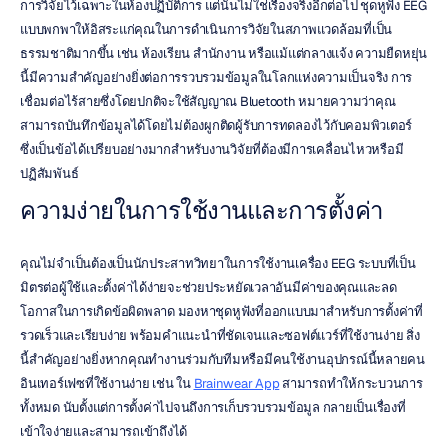
การวิจัยไว้เฉพาะในห้องปฏิบัติการ แต่นั่นไม่ใช่เรื่องจริงอีกต่อไป ชุดหูฟัง EEG 
แบบพกพาให้อิสระแก่คุณในการดำเนินการวิจัยในสภาพแวดล้อมที่เป็น
ธรรมชาติมากขึ้น เช่น ห้องเรียน สำนักงาน หรือแม้แต่กลางแจ้ง ความยืดหยุ่น
นี้มีความสำคัญอย่างยิ่งต่อการรวบรวมข้อมูลในโลกแห่งความเป็นจริง การ
เชื่อมต่อไร้สายซึ่งโดยปกติจะใช้สัญญาณ Bluetooth หมายความว่าคุณ
สามารถบันทึกข้อมูลได้โดยไม่ต้องผูกติดผู้รับการทดลองไว้กับคอมพิวเตอร์ 
ซึ่งเป็นข้อได้เปรียบอย่างมากสำหรับงานวิจัยที่ต้องมีการเคลื่อนไหวหรือมี
ปฏิสัมพันธ์
ความง่ายในการใช้งานและการตั้งค่า
คุณไม่จำเป็นต้องเป็นนักประสาทวิทยาในการใช้งานเครื่อง EEG ระบบที่เป็น
มิตรต่อผู้ใช้และตั้งค่าได้ง่ายจะช่วยประหยัดเวลาอันมีค่าของคุณและลด
โอกาสในการเกิดข้อผิดพลาด มองหาชุดหูฟังที่ออกแบบมาสำหรับการตั้งค่าที่
รวดเร็วและเรียบง่าย พร้อมคำแนะนำที่ชัดเจนและซอฟต์แวร์ที่ใช้งานง่าย สิ่ง
นี้สำคัญอย่างยิ่งหากคุณทำงานร่วมกับทีมหรือมีคนใช้งานอุปกรณ์นี้หลายคน 
อินเทอร์เฟซที่ใช้งานง่าย เช่น ใน 
Brainwear App
 สามารถทำให้กระบวนการ
ทั้งหมด นับตั้งแต่การตั้งค่าไปจนถึงการเก็บรวบรวมข้อมูล กลายเป็นเรื่องที่
เข้าใจง่ายและสามารถเข้าถึงได้