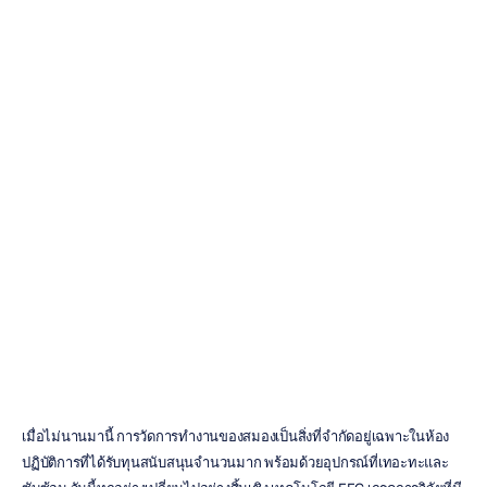
วิธีเลือกซื้อเครื่อง
EEG
ที่เหมาะกับความ
ต้องการของคุณ
Emotiv
อัปเดตเมื่อ
11
ก.พ.
2569
เมื่อไม่นานมานี้ การวัดการทำงานของสมองเป็นสิ่งที่จำกัดอยู่เฉพาะในห้อง
ปฏิบัติการที่ได้รับทุนสนับสนุนจำนวนมาก พร้อมด้วยอุปกรณ์ที่เทอะทะและ