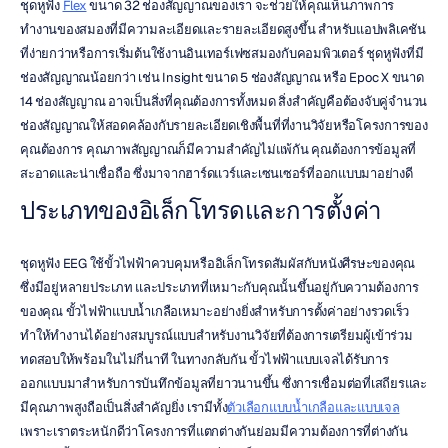
ชุดหูฟัง 
Flex
 ขนาด 32 ช่องสัญญาณของเรา จะช่วยให้คุณเห็นภาพการ
ทำงานของสมองที่มีความละเอียดและรายละเอียดสูงขึ้น สำหรับแอปพลิเคชัน
ที่ง่ายกว่าหรือการเริ่มต้นใช้งานอินเทอร์เฟซสมองกับคอมพิวเตอร์ ชุดหูฟังที่มี
ช่องสัญญาณน้อยกว่า เช่น Insight ขนาด 5 ช่องสัญญาณ หรือ Epoc X ขนาด 
14 ช่องสัญญาณ อาจเป็นสิ่งที่คุณต้องการทั้งหมด สิ่งสำคัญคือต้องจับคู่จำนวน
ช่องสัญญาณให้สอดคล้องกับรายละเอียดเชิงพื้นที่ที่งานวิจัยหรือโครงการของ
คุณต้องการ คุณภาพสัญญาณก็มีความสำคัญไม่แพ้กัน คุณต้องการข้อมูลที่
สะอาดและน่าเชื่อถือ ซึ่งมาจากฮาร์ดแวร์และเซนเซอร์ที่ออกแบบมาอย่างดี
ประเภทของอิเล็กโทรดและการตั้งค่า
ชุดหูฟัง EEG ใช้ขั้วไฟฟ้าควบคุมหรืออิเล็กโทรดสัมผัสกับหนังศีรษะของคุณ 
ซึ่งมีอยู่หลายประเภท และประเภทที่เหมาะกับคุณนั้นขึ้นอยู่กับความต้องการ
ของคุณ ขั้วไฟฟ้าแบบน้ำเกลือเหมาะอย่างยิ่งสำหรับการตั้งค่าอย่างรวดเร็ว 
ทำให้ทำงานได้อย่างสมบูรณ์แบบสำหรับงานวิจัยที่ต้องการเตรียมผู้เข้าร่วม
ทดสอบให้พร้อมในไม่กี่นาที ในทางกลับกัน ขั้วไฟฟ้าแบบเจลได้รับการ
ออกแบบมาสำหรับการบันทึกข้อมูลที่ยาวนานขึ้น ซึ่งการเชื่อมต่อที่เสถียรและ
มีคุณภาพสูงถือเป็นสิ่งสำคัญยิ่ง เรามีทั้ง
ตัวเลือกแบบน้ำเกลือและแบบเจล
เพราะเราตระหนักดีว่าโครงการที่แตกต่างกันย่อมมีความต้องการที่ต่างกัน