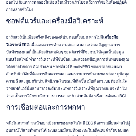
ออกไป ตั้งแต่การทดลองในห้องเรียนที่รวดเร็วไปจนถึงการวิจัยในห้องปฏิบัติ
การหลายชั่วโมง
ซอฟต์แวร์และเครื่องมือวิเคราะห์
ฮาร์ดแวร์เป็นเพียงครึ่งหนึ่งขององค์ประกอบทั้งหมด หากไม่มี
เครื่องมือ
วิเคราะห์ EEG
 เพื่อแสดงภาพ ทำความสะอาด และแปลผลสัญญาณ การ
บันทึกของคุณก็เป็นเพียงตัวเลขดิบๆ ซอฟต์แวร์ที่ดีจะช่วยให้คุณเห็นข้อมูล
แบบเรียลไทม์ ทำการวิเคราะห์ที่ซับซ้อน และส่งออกข้อมูลการค้นพบของคุณ
ได้อย่างง่ายดาย ตัวอย่างเช่น ซอฟต์แวร์ EmotivPRO ของเราออกแบบมา
สำหรับนักวิจัยที่ต้องการจินตภาพและแสดงภาพการทำงานของสมอง ดูข้อมูล
ความถี่ และดูเมตริกประสิทธิภาพในขณะที่เกิดขึ้น เมื่อเลือกระบบ ต้องมั่นใจ
ว่าซอฟต์แวร์นั้นสามารถรองรับประเภทการวิเคราะห์ที่คุณวางแผนจะทำ ไม่
ว่าจะเป็นการวิจัยทางวิชาการ การตลาดประสาทสัมผัส หรือการพัฒนา BCI
การเชื่อมต่อและการพกพา
หนึ่งในความก้าวหน้าอย่างยิ่งยวดของเทคโนโลยี EEG คือการเปลี่ยนผ่านไปสู่
อุปกรณ์ไร้สายที่พกพาได้ ระบบแบบมีสายที่เทอะทะในอดีตเคยจำกัดขอบเขต