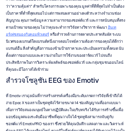
ว่า "ความคุ้มค่า" สำหรับโครงการเฉพาะของคุณ มูลค่าที่ดีที่สุดไม่จำเป็นต้อง
เป็นราคาที่ต่ำที่สุดเสมอไป แต่การผสมผสานอย่างลงตัวระหว่างจำนวนช่อง
สัญญาณ คุณภาพข้อมูล ความสามารถของซอฟต์แวร์ และการสนับสนุนที่ตรง
ตามเป้าหมายของคุณ ไม่ว่าคุณจะทำการวิจัยทางวิชาการ พัฒนา 
อินเท
อร์เฟซสมองกับคอมพิวเตอร์
 หรือสำรวจด้านการตลาดประสาทสัมผัส ระบบ
นิเวศของแบรนด์ใดแบรนด์หนึ่งอาจตอบโจทย์ความต้องการของคุณได้ดีกว่า
แบรนด์อื่น สิ่งสำคัญคือการมองข้ามป้ายราคาและประเมินผลรวมทั้งหมด นับ
ตั้งแต่การออกแบบและความง่ายในการใช้งานของฮาร์ดแวร์ ไปจนถึง
ประสิทธิภาพในการวิเคราะห์ผลลัพธ์ของซอฟต์แวร์ และกลุ่มชุมชนออนไลน์
ที่คุณจะมีโอกาสได้เข้าร่วม
สำรวจโซลูชัน EEG ของ Emotiv
ที่ Emotiv เรามุ่งเน้นที่การสร้างสรรค์เครื่องมือระดับเกรดการวิจัยที่เข้าถึงได้
ง่าย Epoc X ของเราเป็นชุดหูฟังไร้สายขนาด 14 ช่องสัญญาณที่ออกแบบมา
เพื่อการวิจัยสมองมนุษย์ในทางปฏิบัติและในบริบทจริง ได้รับการสร้างขึ้นเพื่อ
มอบข้อมูลสมองระดับมืออาชีพที่คุณวางใจได้ ชุดหูฟังสามารถจับคู่กับ
ซอฟต์แวร์ EmotivPRO ของเรา ซึ่งช่วยให้คุณบันทึก แสดงภาพ และวิเคราะห์
ข้อมูล EEG ได้แบบเรียลไทม์ เราภูมิใจที่ฮาร์ดแวร์ของเราได้รับความไว้วางใจ