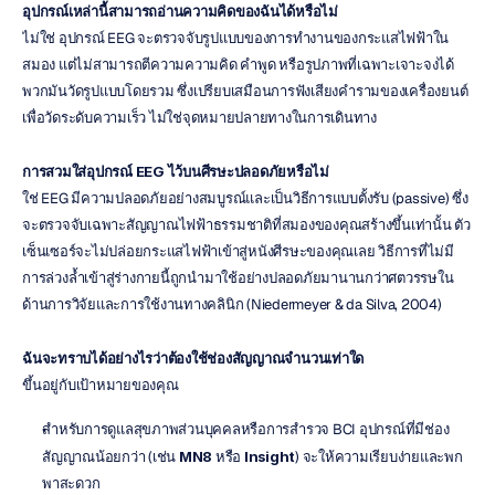
อุปกรณ์เหล่านี้สามารถอ่านความคิดของฉันได้หรือไม่
ไม่ใช่ อุปกรณ์ EEG จะตรวจจับรูปแบบของการทำงานของกระแสไฟฟ้าใน
สมอง แต่ไม่สามารถตีความความคิด คำพูด หรือรูปภาพที่เฉพาะเจาะจงได้ 
พวกมันวัดรูปแบบโดยรวม ซึ่งเปรียบเสมือนการฟังเสียงคำรามของเครื่องยนต์
เพื่อวัดระดับความเร็ว ไม่ใช่จุดหมายปลายทางในการเดินทาง
การสวมใส่อุปกรณ์ EEG ไว้บนศีรษะปลอดภัยหรือไม่
ใช่ EEG มีความปลอดภัยอย่างสมบูรณ์และเป็นวิธีการแบบตั้งรับ (passive) ซึ่ง
จะตรวจจับเฉพาะสัญญาณไฟฟ้าธรรมชาติที่สมองของคุณสร้างขึ้นเท่านั้น ตัว
เซ็นเซอร์จะไม่ปล่อยกระแสไฟฟ้าเข้าสู่หนังศีรษะของคุณเลย วิธีการที่ไม่มี
การล่วงล้ำเข้าสู่ร่างกายนี้ถูกนำมาใช้อย่างปลอดภัยมานานกว่าศตวรรษใน
ด้านการวิจัยและการใช้งานทางคลินิก (Niedermeyer & da Silva, 2004)
ฉันจะทราบได้อย่างไรว่าต้องใช้ช่องสัญญาณจำนวนเท่าใด
ขึ้นอยู่กับเป้าหมายของคุณ
สำหรับการดูแลสุขภาพส่วนบุคคลหรือการสำรวจ BCI อุปกรณ์ที่มีช่อง
สัญญาณน้อยกว่า (เช่น 
MN8
 หรือ 
Insight
) จะให้ความเรียบง่ายและพก
พาสะดวก