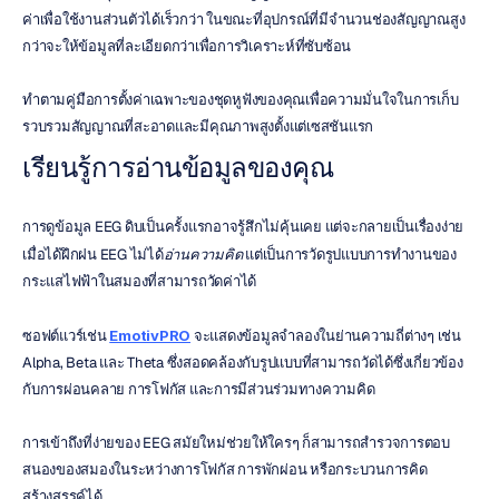
ค่าเพื่อใช้งานส่วนตัวได้เร็วกว่า ในขณะที่อุปกรณ์ที่มีจำนวนช่องสัญญาณสูง
กว่าจะให้ข้อมูลที่ละเอียดกว่าเพื่อการวิเคราะห์ที่ซับซ้อน
ทำตามคู่มือการตั้งค่าเฉพาะของชุดหูฟังของคุณเพื่อความมั่นใจในการเก็บ
รวบรวมสัญญาณที่สะอาดและมีคุณภาพสูงตั้งแต่เซสชันแรก
เรียนรู้การอ่านข้อมูลของคุณ
การดูข้อมูล EEG ดิบเป็นครั้งแรกอาจรู้สึกไม่คุ้นเคย แต่จะกลายเป็นเรื่องง่าย
เมื่อได้ฝึกฝน EEG ไม่ได้
อ่านความคิด
 แต่เป็นการวัดรูปแบบการทำงานของ
กระแสไฟฟ้าในสมองที่สามารถวัดค่าได้
ซอฟต์แวร์เช่น 
EmotivPRO
 จะแสดงข้อมูลจำลองในย่านความถี่ต่างๆ เช่น 
Alpha, Beta และ Theta ซึ่งสอดคล้องกับรูปแบบที่สามารถวัดได้ซึ่งเกี่ยวข้อง
กับการผ่อนคลาย การโฟกัส และการมีส่วนร่วมทางความคิด
การเข้าถึงที่ง่ายของ EEG สมัยใหม่ช่วยให้ใครๆ ก็สามารถสำรวจการตอบ
สนองของสมองในระหว่างการโฟกัส การพักผ่อน หรือกระบวนการคิด
สร้างสรรค์ได้