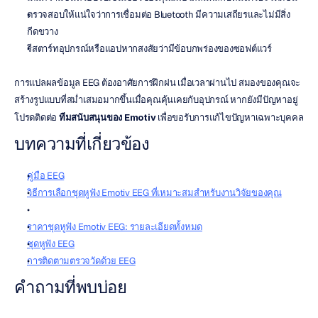
ตรวจสอบให้แน่ใจว่าการเชื่อมต่อ Bluetooth มีความเสถียรและไม่มีสิ่ง
กีดขวาง
รีสตาร์ทอุปกรณ์หรือแอปหากสงสัยว่ามีข้อบกพร่องของซอฟต์แวร์
การแปลผลข้อมูล EEG ต้องอาศัยการฝึกฝน เมื่อเวลาผ่านไป สมองของคุณจะ
สร้างรูปแบบที่สม่ำเสมอมากขึ้นเมื่อคุณคุ้นเคยกับอุปกรณ์ หากยังมีปัญหาอยู่ 
โปรดติดต่อ 
ทีมสนับสนุนของ Emotiv
 เพื่อขอรับการแก้ไขปัญหาเฉพาะบุคคล
บทความที่เกี่ยวข้อง
คู่มือ EEG
วิธีการเลือกชุดหูฟัง Emotiv EEG ที่เหมาะสมสำหรับงานวิจัยของคุณ
ราคาชุดหูฟัง Emotiv EEG: รายละเอียดทั้งหมด
ชุดหูฟัง EEG
การติดตามตรวจวัดด้วย EEG
คำถามที่พบบ่อย