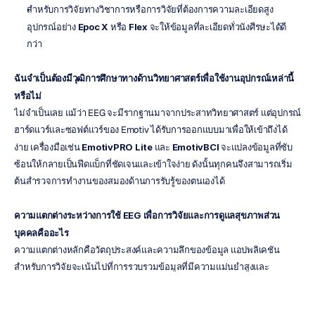
สำหรับการวิจัยทางวิชาการหรือการวิจัยที่ต้องการความละเอียดสูง 
อุปกรณ์อย่าง 
Epoc X
 หรือ 
Flex
 จะให้ข้อมูลที่ละเอียดทั่วนังศีรษะได้ดี
กว่า
ฉันจำเป็นต้องมีวุฒิการศึกษาทางด้านวิทยาศาสตร์เพื่อใช้งานอุปกรณ์เหล่านี้
หรือไม่
ไม่จำเป็นเลย แม้ว่า EEG จะมีรากฐานมาจากประสาทวิทยาศาสตร์ แต่อุปกรณ์
ฮาร์ดแวร์และซอฟต์แวร์ของ Emotiv ได้รับการออกแบบมาเพื่อให้เข้าถึงได้
ง่าย เครื่องมือเช่น 
EmotivPRO Lite
 และ 
EmotivBCI
 จะแปลงข้อมูลที่ซับ
ซ้อนให้กลายเป็นฟีดแบ็กที่ชัดเจนและเข้าใจง่าย ดังนั้นทุกคนจึงสามารถเริ่ม
ต้นสำรวจการทำงานของสมองด้านการรับรู้ของตนเองได้
ความแตกต่างระหว่างการใช้ EEG เพื่อการวิจัยและการดูแลสุขภาพส่วน
บุคคลคืออะไร
ความแตกต่างหลักคือวัตถุประสงค์และความลึกของข้อมูล แอปพลิเคชัน
สำหรับการวิจัยจะเน้นไปที่การรวบรวมข้อมูลที่มีความแม่นยำสูงและ
วิเคราะห์ได้ ซึ่งเหมาะสำหรับการตีพิมพ์ผลงานวิจัย ส่วนเครื่องมือเพื่อการดูแล
สุขภาพส่วนบุคคลจะเน้นฟีดแบ็กแบบเรียลไทม์เพื่อเสริมสร้างการโฟกัส ความ