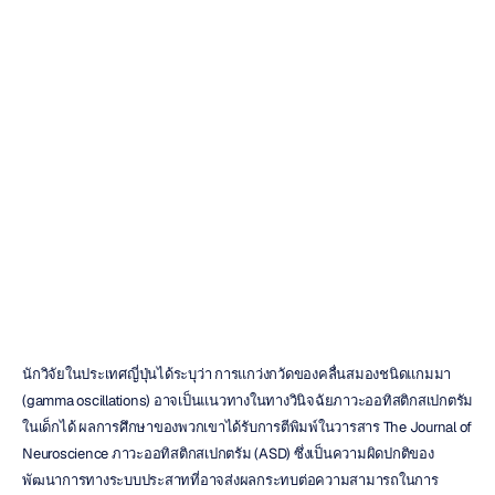
สมอง
ตัวบ่งชี้ความเสี่ยงอ
อทิสติกในระยะเริ่ม
ต้น
Emotiv
อัปเดตเมื่อ
22
พ.ย.
2561
นักวิจัยในประเทศญี่ปุ่นได้ระบุว่า การแกว่งกวัดของคลื่นสมองชนิดแกมมา 
(gamma oscillations) อาจเป็นแนวทางในทางวินิจฉัยภาวะออทิสติกสเปกตรัม
ในเด็กได้ ผลการศึกษาของพวกเขาได้รับการตีพิมพ์ในวารสาร The Journal of 
Neuroscience ภาวะออทิสติกสเปกตรัม (ASD) ซึ่งเป็นความผิดปกติของ
พัฒนาการทางระบบประสาทที่อาจส่งผลกระทบต่อความสามารถในการ