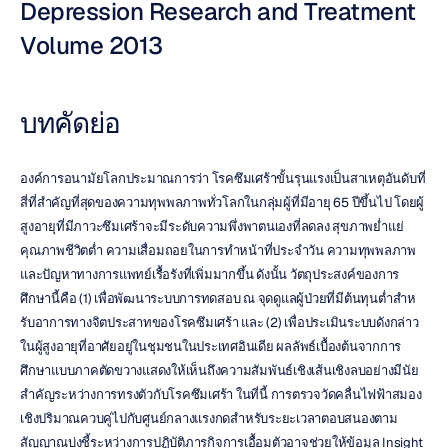
Depression Research and Treatment 
Volume 2013
บทคัดย่อ
องค์การอนามัยโลกประมาณการว่า โรคซึมเศร้าขั้นรุนแรงเป็นสาเหตุอันดับที่
สี่ที่สำคัญที่สุดของความทุพพลภาพทั่วโลกในกลุ่มผู้ที่มีอายุ 65 ปีขึ้นไป โดยผู้
สูงอายุที่มีภาวะซึมเศร้าจะมีระดับความพึ่งพาตนเองที่ลดลง สุขภาพย่ำแย่ 
คุณภาพชีวิตต่ำ ความเสื่อมถอยในการทำหน้าที่ประจำวัน ความทุพพลภาพ 
และปัญหาทางการแพทย์เรื้อรังที่เพิ่มมากขึ้น ดังนั้น วัตถุประสงค์ของการ
ศึกษานี้คือ (1) เพื่อพัฒนาระบบการทดสอบ ณ จุดดูแลผู้ป่วยที่มีต้นทุนต่ำสําห
รับอาการทางจิตประสาทของโรคซึมเศร้า และ (2) เพื่อประเมินระบบดังกล่าว
ในผู้สูงอายุที่อาศัยอยู่ในชุมชนในประเทศอินเดีย ผลลัพธ์เบื้องต้นจากการ
ศึกษาแบบภาคตัดขวางแสดงให้เห็นถึงความสัมพันธ์เชิงเส้นเชิงลบอย่างมีนัย
สำคัญระหว่างการทรงตัวกับโรคซึมเศร้า ในที่นี้ การตรวจวัดคลื่นไฟฟ้าสมอง
เชิงปริมาณควบคู่ไปกับศูนย์กลางแรงกดสำหรับระยะเวลาตอบสนองตาม
สัญญาณบ่งชี้ระหว่างการปฏิบัติภารกิจการเอื้อมตัวอาจช่วยให้ข้อมูล Insight 