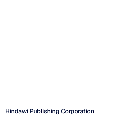
ประสาทและการ
เคลื่อนไหวของโรค
ซึมเศร้าที่ส่งผลต่อ
การทรงตัวในขณะ
ยืน
Nuri
Djavit
อัปเดตเมื่อ
5
ก.ค.
2556
Hindawi Publishing Corporation 