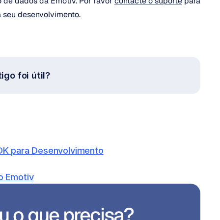
o de dados da Emotiv. Por favor 
contacte o suporte
 para 
ra seu desenvolvimento.
igo foi útil?
DK para Desenvolvimento
o Emotiv
 o que precisa?