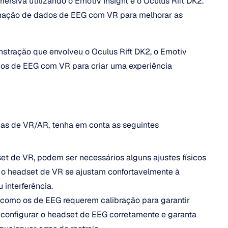
siva utilizando o Emotiv Insight e o Oculus Rift DK2. 
nação de dados de EEG com VR para melhorar as 
tração que envolveu o Oculus Rift DK2, o Emotiv 
dos de EEG com VR para criar uma experiência 
as de VR/AR, tenha em conta as seguintes 
t de VR, podem ser necessários alguns ajustes físicos 
 o headset de VR se ajustam confortavelmente à 
 interferência.
 como os de EEG requerem calibração para garantir 
 configurar o headset de EEG corretamente e garanta 