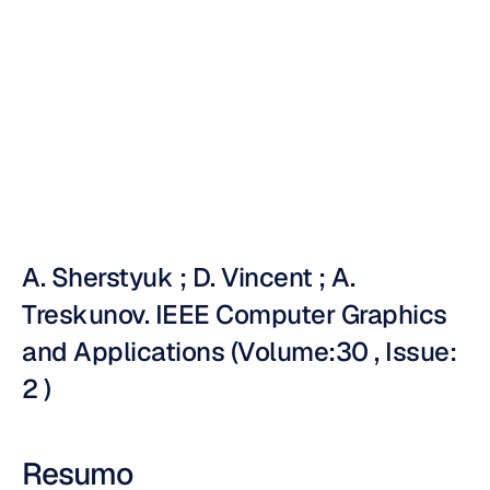
na
realidade
virtual
Nuri
Djavit
Atualizado
em
20
de
abr.
de
2010
A. Sherstyuk ; D. Vincent ; A. 
Treskunov. IEEE Computer Graphics 
and Applications (Volume:30 , Issue: 
2 )
Resumo