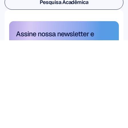
Pesquisa Acadêmica
Pesquisa Acadêmica
Assine nossa newsletter e 
ganhe 10% de desconto
Não perca — assine hoje mesmo e 
garanta sua economia exclusiva.
Assine aqui
Assine aqui
Produto
Soluções
Pesquisa Acadêmica
HARDWARE
Epoc X
Pesquisa de Usuário 
Flex 2 Saline
& Produto
Flex 2 Gel
Interface Cérebro-