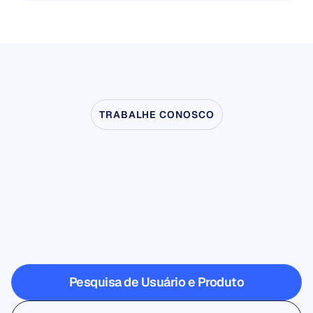
TRABALHE CONOSCO
Veja
o
que
é
possível
quando
a
Neurociência
dá
um
passo
fora
do
laboratório
Pesquisa de Usuário e Produto
Pesquisa de Usuário e Produto