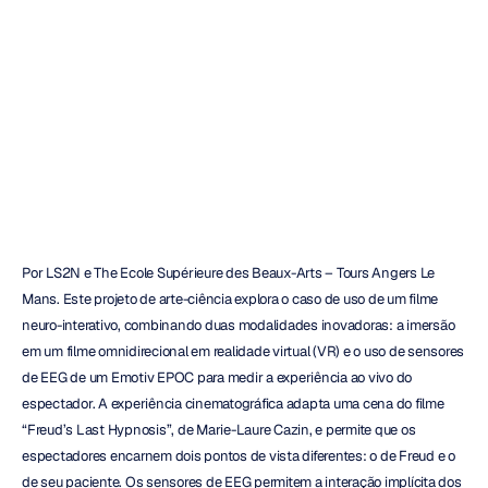
Pesquisa:
Emotiv
VR
Maverick
Nguyen
Atualizado
em
29
de
jan.
de
2019
Por LS2N e The Ecole Supérieure des Beaux-Arts – Tours Angers Le 
Mans. Este projeto de arte-ciência explora o caso de uso de um filme 
neuro-interativo, combinando duas modalidades inovadoras: a imersão 
em um filme omnidirecional em realidade virtual (VR) e o uso de sensores 
de EEG de um Emotiv EPOC para medir a experiência ao vivo do 
espectador. A experiência cinematográfica adapta uma cena do filme 
“Freud’s Last Hypnosis”, de Marie-Laure Cazin, e permite que os 
espectadores encarnem dois pontos de vista diferentes: o de Freud e o 
de seu paciente. Os sensores de EEG permitem a interação implícita dos 