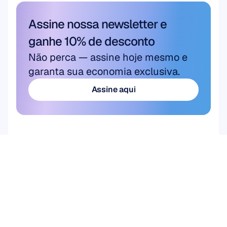
Assine nossa newsletter e 
ganhe 10% de desconto
Não perca — assine hoje mesmo e 
garanta sua economia exclusiva.
Assine aqui
Assine aqui
Produto
HARDWARE
Epoc X
Flex 2 Saline
Flex 2 Gel
Insight
MN8
Acessórios
SOFTWARE