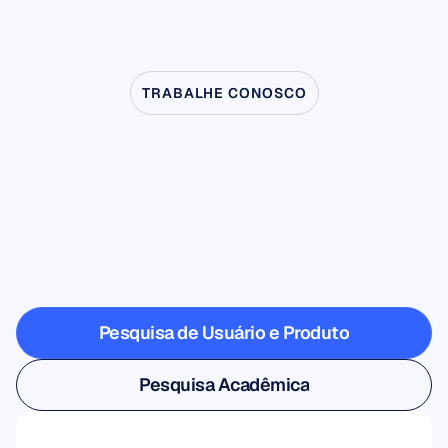
TRABALHE CONOSCO
Veja
o
que
é
possível
quando
a
Neurociência
dá
um
passo
fora
do
laboratório
Pesquisa de Usuário e Produto
Pesquisa de Usuário e Produto
Pesquisa Acadêmica
Pesquisa Acadêmica