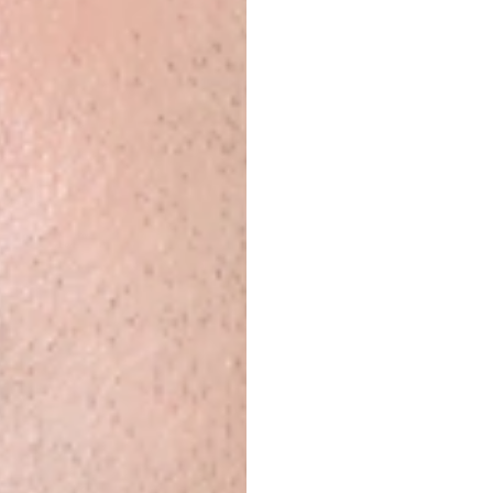
Som,
Recur
H.B.
Duran
Atualizado
e