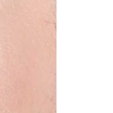
Guia
Comp
Fones