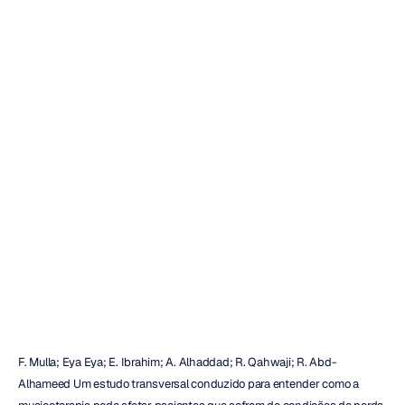
Avaliação
neurológica
da
musicoterapia
no
cérebro
utilizando
o
Emotiv
EPOC
Emotiv
Atualizado
em
25
de
set.
de
2018
F. Mulla; Eya Eya; E. Ibrahim; A. Alhaddad; R. Qahwaji; R. Abd-
Alhameed Um estudo transversal conduzido para entender como a 