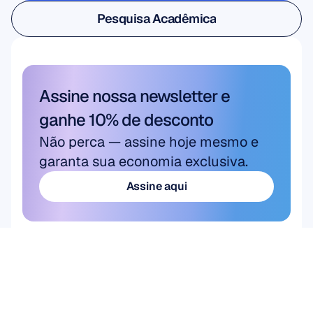
Pesquisa de Usuário e Produto
Pesquisa Acadêmica
Pesquisa Acadêmica
Assine nossa newsletter e 
ganhe 10% de desconto
Não perca — assine hoje mesmo e 
garanta sua economia exclusiva.
Assine aqui
Assine aqui
Produto
HARDWARE
Epoc X
Flex 2 Saline