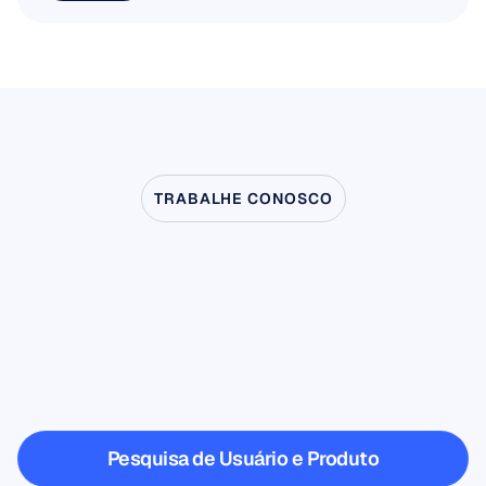
Leia mais
TRABALHE CONOSCO
Veja
o
que
é
possível
quando
a
Neurociência
dá
um
passo
fora
do
laboratório
Pesquisa de Usuário e Produto