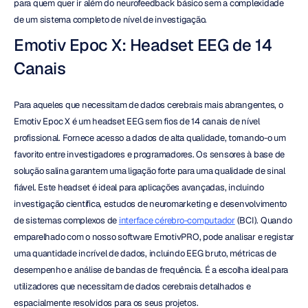
para quem quer ir além do neurofeedback básico sem a complexidade 
de um sistema completo de nível de investigação.
Emotiv Epoc X: Headset EEG de 14 
Canais
Para aqueles que necessitam de dados cerebrais mais abrangentes, o 
Emotiv Epoc X é um headset EEG sem fios de 14 canais de nível 
profissional. Fornece acesso a dados de alta qualidade, tornando-o um 
favorito entre investigadores e programadores. Os sensores à base de 
solução salina garantem uma ligação forte para uma qualidade de sinal 
fiável. Este headset é ideal para aplicações avançadas, incluindo 
investigação científica, estudos de neuromarketing e desenvolvimento 
de sistemas complexos de 
interface cérebro-computador
 (BCI). Quando 
emparelhado com o nosso software EmotivPRO, pode analisar e registar 
uma quantidade incrível de dados, incluindo EEG bruto, métricas de 
desempenho e análise de bandas de frequência. É a escolha ideal para 
utilizadores que necessitam de dados cerebrais detalhados e 
espacialmente resolvidos para os seus projetos.