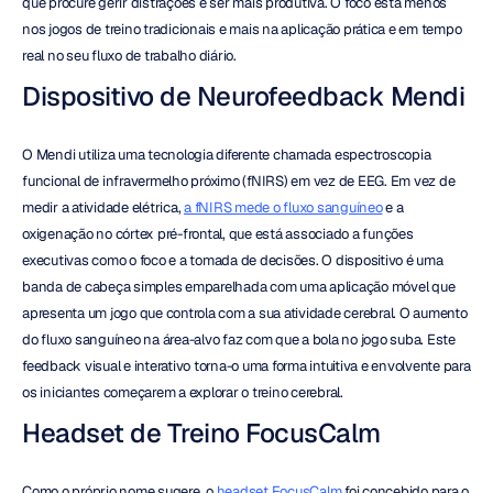
que procure gerir distrações e ser mais produtiva. O foco está menos 
nos jogos de treino tradicionais e mais na aplicação prática e em tempo 
real no seu fluxo de trabalho diário.
Dispositivo de Neurofeedback Mendi
O Mendi utiliza uma tecnologia diferente chamada espectroscopia 
funcional de infravermelho próximo (fNIRS) em vez de EEG. Em vez de 
medir a atividade elétrica, 
a fNIRS mede o fluxo sanguíneo
 e a 
oxigenação no córtex pré-frontal, que está associado a funções 
executivas como o foco e a tomada de decisões. O dispositivo é uma 
banda de cabeça simples emparelhada com uma aplicação móvel que 
apresenta um jogo que controla com a sua atividade cerebral. O aumento 
do fluxo sanguíneo na área-alvo faz com que a bola no jogo suba. Este 
feedback visual e interativo torna-o uma forma intuitiva e envolvente para 
os iniciantes começarem a explorar o treino cerebral.
Headset de Treino FocusCalm
Como o próprio nome sugere, o 
headset FocusCalm
 foi concebido para o 