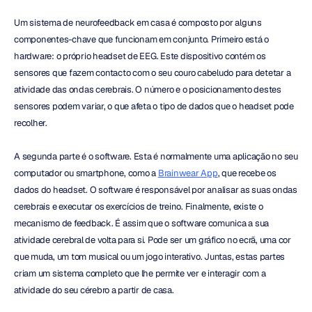
Um sistema de neurofeedback em casa é composto por alguns 
componentes-chave que funcionam em conjunto. Primeiro está o 
hardware: o próprio headset de EEG. Este dispositivo contém os 
sensores que fazem contacto com o seu couro cabeludo para detetar a 
atividade das ondas cerebrais. O número e o posicionamento destes 
sensores podem variar, o que afeta o tipo de dados que o headset pode 
recolher.
A segunda parte é o software. Esta é normalmente uma aplicação no seu 
computador ou smartphone, como a 
Brainwear App
, que recebe os 
dados do headset. O software é responsável por analisar as suas ondas 
cerebrais e executar os exercícios de treino. Finalmente, existe o 
mecanismo de feedback. É assim que o software comunica a sua 
atividade cerebral de volta para si. Pode ser um gráfico no ecrã, uma cor 
que muda, um tom musical ou um jogo interativo. Juntas, estas partes 
criam um sistema completo que lhe permite ver e interagir com a 
atividade do seu cérebro a partir de casa.