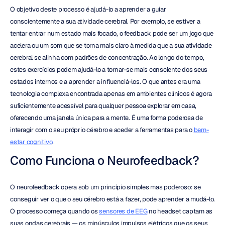
O objetivo deste processo é ajudá-lo a aprender a guiar 
conscientemente a sua atividade cerebral. Por exemplo, se estiver a 
tentar entrar num estado mais focado, o feedback pode ser um jogo que 
acelera ou um som que se torna mais claro à medida que a sua atividade 
cerebral se alinha com padrões de concentração. Ao longo do tempo, 
estes exercícios podem ajudá-lo a tornar-se mais consciente dos seus 
estados internos e a aprender a influenciá-los. O que antes era uma 
tecnologia complexa encontrada apenas em ambientes clínicos é agora 
suficientemente acessível para qualquer pessoa explorar em casa, 
oferecendo uma janela única para a mente. É uma forma poderosa de 
interagir com o seu próprio cérebro e aceder a ferramentas para o 
bem-
estar cognitivo
.
Como Funciona o Neurofeedback?
O neurofeedback opera sob um princípio simples mas poderoso: se 
conseguir ver o que o seu cérebro está a fazer, pode aprender a mudá-lo. 
O processo começa quando os 
sensores de EEG
 no headset captam as 
suas ondas cerebrais — os minúsculos impulsos elétricos que os seus 