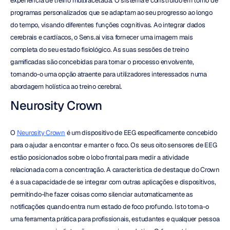
experiência de treino multifacetada. O sistema é construído em torno de 
programas personalizados que se adaptam ao seu progresso ao longo 
do tempo, visando diferentes funções cognitivas. Ao integrar dados 
cerebrais e cardíacos, o Sens.ai visa fornecer uma imagem mais 
completa do seu estado fisiológico. As suas sessões de treino 
gamificadas são concebidas para tornar o processo envolvente, 
tornando-o uma opção atraente para utilizadores interessados numa 
abordagem holística ao treino cerebral.
Neurosity Crown
O 
Neurosity Crown
 é um dispositivo de EEG especificamente concebido 
para o ajudar a encontrar e manter o foco. Os seus oito sensores de EEG 
estão posicionados sobre o lobo frontal para medir a atividade 
relacionada com a concentração. A característica de destaque do Crown 
é a sua capacidade de se integrar com outras aplicações e dispositivos, 
permitindo-lhe fazer coisas como silenciar automaticamente as 
notificações quando entra num estado de foco profundo. Isto torna-o 
uma ferramenta prática para profissionais, estudantes e qualquer pessoa 