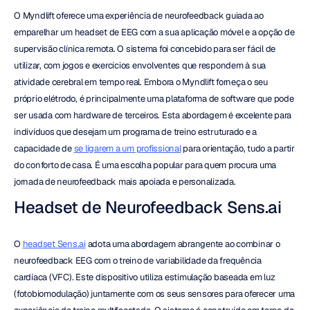
O Myndlift oferece uma experiência de neurofeedback guiada ao 
emparelhar um headset de EEG com a sua aplicação móvel e a opção de 
supervisão clínica remota. O sistema foi concebido para ser fácil de 
utilizar, com jogos e exercícios envolventes que respondem à sua 
atividade cerebral em tempo real. Embora o Myndlift forneça o seu 
próprio elétrodo, é principalmente uma plataforma de software que pode 
ser usada com hardware de terceiros. Esta abordagem é excelente para 
indivíduos que desejam um programa de treino estruturado e a 
capacidade de 
se ligarem a um profissional
 para orientação, tudo a partir 
do conforto de casa. É uma escolha popular para quem procura uma 
jornada de neurofeedback mais apoiada e personalizada.
Headset de Neurofeedback Sens.ai
O 
headset Sens.ai
 adota uma abordagem abrangente ao combinar o 
neurofeedback EEG com o treino de variabilidade da frequência 
cardíaca (VFC). Este dispositivo utiliza estimulação baseada em luz 
(fotobiomodulação) juntamente com os seus sensores para oferecer uma 