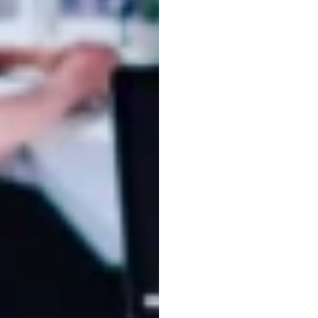
O
Gui
para