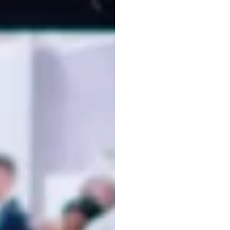
do
En
do
Us
H.B.
Duran
Atualizado
e