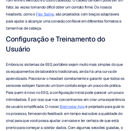
ruim entre o eletrodo e o couro cabeludo. O cabelo também pode ser um 
fator, às vezes tornando difícil obter um contato firme. Os nossos 
headsets, como o 
Flex Saline
, são projetados com braços adaptáveis 
para ajudar a alcançar uma conexão confiável em diferentes formatos e 
tamanhos de cabeça.
Configuração e Treinamento do 
Usuário
Embora os sistemas de EEG portáteis sejam muito mais simples do que 
os equipamentos de laboratório tradicionais, ainda há uma curva de 
aprendizado. Posicionar o headset corretamente e garantir que todos os 
sensores estejam fazendo um bom contato exige um pouco de prática. 
Para quem é novo no EEG, a configuração inicial pode parecer um pouco 
intimidadora. É por isso que nos concentramos em criar uma experiência 
de usuário simplificada. O nosso 
Brainwear App
 é projetado para guiá-lo 
no processo, fornecendo feedback em tempo real sobre a qualidade do 
sinal para que você possa ajustar o encaixe e ter certeza de que está 
pronto para começar a coletar dados. Com algumas sessões guiadas, o 