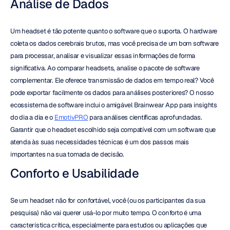
Análise de Dados
Um headset é tão potente quanto o software que o suporta. O hardware 
coleta os dados cerebrais brutos, mas você precisa de um bom software 
para processar, analisar e visualizar essas informações de forma 
significativa. Ao comparar headsets, analise o pacote de software 
complementar. Ele oferece transmissão de dados em tempo real? Você 
pode exportar facilmente os dados para análises posteriores? O nosso 
ecossistema de software inclui o amigável Brainwear App para insights 
do dia a dia e o 
EmotivPRO
 para análises científicas aprofundadas. 
Garantir que o headset escolhido seja compatível com um software que 
atenda às suas necessidades técnicas é um dos passos mais 
importantes na sua tomada de decisão.
Conforto e Usabilidade
Se um headset não for confortável, você (ou os participantes da sua 
pesquisa) não vai querer usá-lo por muito tempo. O conforto é uma 
característica crítica, especialmente para estudos ou aplicações que 