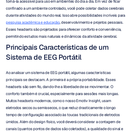
torná-la acessível para uso em ambientes do dia a dia. Em vez de ficar 
confinado a um ambiente controlado, você pode coletar dados cerebrais 
durante atividades do mundo real. Isso abre possibilidades incríveis para 
pesquisa acadêmica e educação
, desenvolvimento e projetos pessoais. 
Esses headsets são projetados para oferecer conforto e conveniência, 
permitindo estudos mais naturais e dinâmicos da atividade cerebral.
Principais Características de um 
Sistema de EEG Portátil
Ao analisar um sistema de EEG portátil, algumas características 
principais se destacam. A primeira é a própria portabilidade. Esses 
headsets são sem fio, dando-lhe a liberdade de se movimentar. O 
conforto também é crucial, especialmente para sessões mais longas. 
Muitos headsets modernos, como o nosso Emotiv Insight, usam 
eletrodos secos ou semissecos, o que reduz drasticamente o longo 
tempo de configuração associado às toucas tradicionais de eletrodos 
úmidos. Além do design físico, você deverá considerar a contagem de 
canais (quantos pontos de dados são coletados), a qualidade do sinal e 