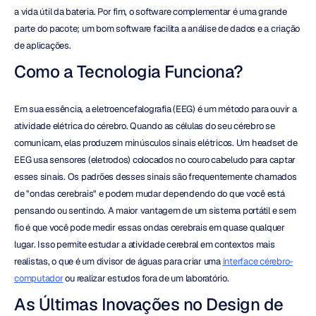
a vida útil da bateria. Por fim, o software complementar é uma grande 
parte do pacote; um bom software facilita a análise de dados e a criação 
de aplicações.
Como a Tecnologia Funciona?
Em sua essência, a eletroencefalografia (EEG) é um método para ouvir a 
atividade elétrica do cérebro. Quando as células do seu cérebro se 
comunicam, elas produzem minúsculos sinais elétricos. Um headset de 
EEG usa sensores (eletrodos) colocados no couro cabeludo para captar 
esses sinais. Os padrões desses sinais são frequentemente chamados 
de "ondas cerebrais" e podem mudar dependendo do que você está 
pensando ou sentindo. A maior vantagem de um sistema portátil e sem 
fio é que você pode medir essas ondas cerebrais em quase qualquer 
lugar. Isso permite estudar a atividade cerebral em contextos mais 
realistas, o que é um divisor de águas para criar uma 
interface cérebro-
computador
 ou realizar estudos fora de um laboratório.
As Últimas Inovações no Design de 