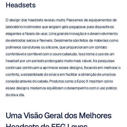
Headsets
O design dos headsets evoluiu muito. Passamos de equipamentos de 
laboratório incômodos que exigiam géis pegajosos para dispositivos 
elegantes e fáceis de usar. Uma grande inovação é o desenvolvimento 
de eletrodos secos e flexíveis. Geralmente são feitos de materiais como 
polímeros condutores ou silicone, que proporcionam um contato 
confortável e confiável com o couro cabeludo. Isso torna o uso de um 
headset por um período prolongado muito mais viável. As pesquisas 
contínuas continuam a aprimorar esses designs, focando em melhorar o 
conforto, a estabilidade do sinal e em facilitar a obtenção de uma boa 
conexão através do cabelo. Produtos como o Epoc X mostram como 
esses designs modernos equilibram o desempenho com o uso prático 
do dia a dia.
Uma Visão Geral dos Melhores 
Headsets de EEG Leves