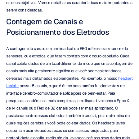
os seus objetivos. Vamos detalhar as características mais importantes a 
serem consideradas.
Contagem de Canais e 
Posicionamento dos Eletrodos
A contagem de canais em um headset de EEG refere-se ao número de 
sensores, ou eletrodos, que fazem contato com o couro cabeludo. Cada 
canal coleta dados de um local diferente, de modo que uma contagem de 
canais mais alta geralmente significa que você pode coletar dados 
cerebrais mais detalhados e abrangentes. Por exemplo, o nosso 
headset 
Insight
 possui 5 canais, o que é ótimo para tarefas fundamentais de 
interface cérebro-computador e aplicações de bem-estar. Para 
pesquisas acadêmicas mais complexas, um dispositivo como o Epoc X 
de 14 canais ou o Flex de 32 canais pode ser mais apropriado. O 
posicionamento desses eletrodos também é crucial, pois determina de 
quais regiões cerebrais você pode coletar dados. Os headsets leves 
costumam usar eletrodos secos ou semissecos, projetados para 
portabilidade e configuração rápida, levando você aos seus dados mais 