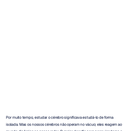
As
5
Melhores
Opções
de
Headset
EEG
Leve
em
2026
Emotiv
Atualizado
em
20
de
jan.
de
2026
Por muito tempo, estudar o cérebro significava estudá-lo de forma 
isolada. Mas os nossos cérebros não operam no vácuo; eles reagem ao 