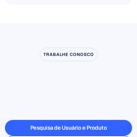
Leia mais
TRABALHE CONOSCO
Veja
o
que
é
possível
quando
a
Neurociência
dá
um
passo
fora
do
laboratório
Pesquisa de Usuário e Produto