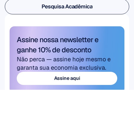
Pesquisa de Usuário e Produto
Pesquisa Acadêmica
Pesquisa Acadêmica
Assine nossa newsletter e 
ganhe 10% de desconto
Não perca — assine hoje mesmo e 
garanta sua economia exclusiva.
Assine aqui
Assine aqui
Produto
Soluções
Pesquisa Acadêmica
HARDWARE
Epoc X
Pesquisa de Usuário 
Flex 2 Saline
& Produto
Flex 2 Gel