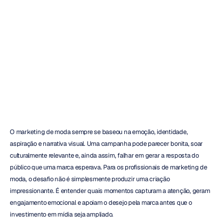
Lançamento
de
Campanhas
H.B.
Duran
Atualizado
em
22
de
mai.
de
2026
O marketing de moda sempre se baseou na emoção, identidade, 
aspiração e narrativa visual. Uma campanha pode parecer bonita, soar 
culturalmente relevante e, ainda assim, falhar em gerar a resposta do 
público que uma marca esperava. Para os profissionais de marketing de 
moda, o desafio não é simplesmente produzir uma criação 
impressionante. É entender quais momentos capturam a atenção, geram 
engajamento emocional e apoiam o desejo pela marca antes que o 
investimento em mídia seja ampliado.