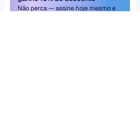
Não perca — assine hoje mesmo e 
garanta sua economia exclusiva.
Assine aqui
Assine aqui
Produto
Soluções
Pesquisa Acadêmica
HARDWARE
Epoc X
Pesquisa de Usuário 
Flex 2 Saline
& Produto
Flex 2 Gel
Interface Cérebro-
Insight
Computador (BCI)
MN8
Saúde do Cérebro
Acessórios
Emotiv Play
SOFTWARE
Emotiv Studio
EmotivPRO
Emotiv Play
EmotivBCI