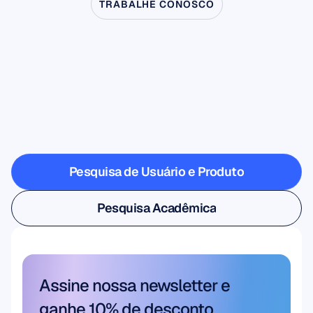
TRABALHE CONOSCO
Veja
o
que
é
possível
quando
a
Neurociência
dá
um
passo
fora
do
laboratório
Pesquisa de Usuário e Produto
Pesquisa de Usuário e Produto
Pesquisa Acadêmica
Pesquisa Acadêmica
Assine nossa newsletter e 
ganhe 10% de desconto