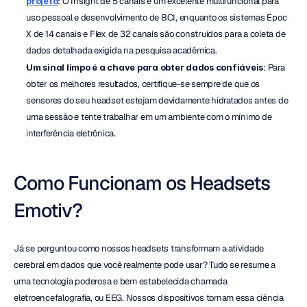
projeto
: O Insight de 5 canais é um excelente multifuncional para 
uso pessoal e desenvolvimento de BCI, enquanto os sistemas Epoc 
X de 14 canais e Flex de 32 canais são construídos para a coleta de 
dados detalhada exigida na pesquisa acadêmica.
Um sinal limpo é a chave para obter dados confiáveis
: Para 
obter os melhores resultados, certifique-se sempre de que os 
sensores do seu headset estejam devidamente hidratados antes de 
uma sessão e tente trabalhar em um ambiente com o mínimo de 
interferência eletrônica.
Como Funcionam os Headsets 
Emotiv?
Já se perguntou como nossos headsets transformam a atividade 
cerebral em dados que você realmente pode usar? Tudo se resume a 
uma tecnologia poderosa e bem estabelecida chamada 
eletroencefalografia, ou EEG. Nossos dispositivos tornam essa ciência 