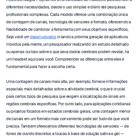
diferentes necessidades, desde o uso simples e diário até pesquisas 
profissionais complexas. Cada modelo oferece uma combinação única 
de contagem de canais, tecnologia de sensores e formato, oferecendo a 
flexibilidade de combinar a ferramenta com seus objetivos específicos. 
Seja você um 
desenvolvedor
 criando a próxima geração de aplicativos 
movidos pela mente, um pesquisador realizando um estudo detalhado 
ou apenas curioso sobre o que seus dados cerebrais podem revelar, há 
um headset aqui para você. Compreender as diferenças entre eles é 
fundamental para fazer a escolha certa.
Uma contagem de canais mais alta, por exemplo, fornece informações 
espaciais mais detalhadas sobre a atividade cerebral, o que é crucial 
para certos tipos de pesquisa que exigem a localização de sinais em 
regiões cerebrais específicas. Por outro lado, para aplicações cotidianas 
ou projetos focados em estados cerebrais gerais, uma contagem menor 
de canais em um formato mais conveniente pode ser tudo de que você 
precisa. Também oferecemos diferentes tecnologias de sensores — de 
fones de ouvido discretos a toucas à base de solução salina e gel — 