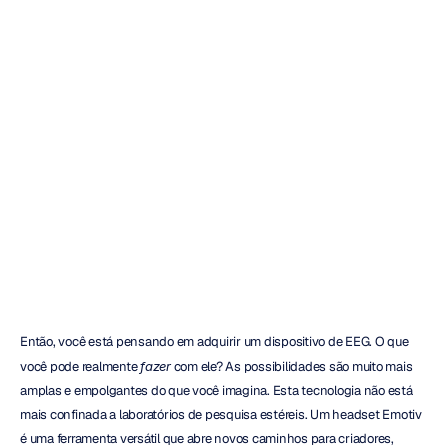
Emotiv
Headset:
O
Guia
Definitivo
do
Comprador
Emotiv
Atualizado
em
29
de
jan.
de
2026
Então, você está pensando em adquirir um dispositivo de EEG. O que 
você pode realmente 
fazer
 com ele? As possibilidades são muito mais 
amplas e empolgantes do que você imagina. Esta tecnologia não está 
mais confinada a laboratórios de pesquisa estéreis. Um headset Emotiv 
é uma ferramenta versátil que abre novos caminhos para criadores, 