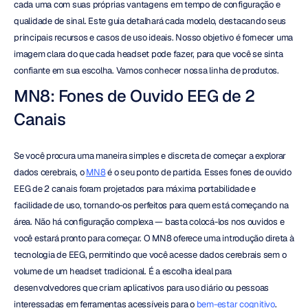
cada uma com suas próprias vantagens em tempo de configuração e 
qualidade de sinal. Este guia detalhará cada modelo, destacando seus 
principais recursos e casos de uso ideais. Nosso objetivo é fornecer uma 
imagem clara do que cada headset pode fazer, para que você se sinta 
confiante em sua escolha. Vamos conhecer nossa linha de produtos.
MN8: Fones de Ouvido EEG de 2 
Canais
Se você procura uma maneira simples e discreta de começar a explorar 
dados cerebrais, o 
MN8
 é o seu ponto de partida. Esses fones de ouvido 
EEG de 2 canais foram projetados para máxima portabilidade e 
facilidade de uso, tornando-os perfeitos para quem está começando na 
área. Não há configuração complexa — basta colocá-los nos ouvidos e 
você estará pronto para começar. O MN8 oferece uma introdução direta à 
tecnologia de EEG, permitindo que você acesse dados cerebrais sem o 
volume de um headset tradicional. É a escolha ideal para 
desenvolvedores que criam aplicativos para uso diário ou pessoas 
interessadas em ferramentas acessíveis para o 
bem-estar cognitivo
.