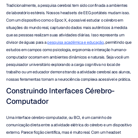
Tradicionalmente, a pesquisa cerebral tem sido confinada a ambientes 
de laboratório estéreis. Nossos headsets de EEG portáteis mudam isso. 
Com um dispositivo como o Epoc X, é possível estudar o cérebro em 
situações do mundo real, capturando dados mais autênticos à medida 
que as pessoas realizam suas atividades diárias. Isso representa um 
divisor de águas para a 
pesquisa acadêmica e educação
, permitindo que 
estudos em campos como psicologia, ergonomia e interação humano-
computador ocorram em ambientes dinâmicos e naturais. Seja você um 
pesquisador universitário explorando a carga cognitiva no local de 
trabalho ou um educador demonstrando a atividade cerebral aos alunos, 
nossas ferramentas tornam a neurociência complexa acessível e prática.
Construindo Interfaces Cérebro-
Computador
Uma interface cérebro-computador, ou BCI, é um caminho de 
comunicação direta entre a atividade elétrica do cérebro e um dispositivo 
externo. Parece ficção científica, mas é muito real. Com um headset 