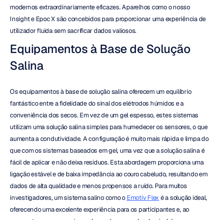
modernos extraordinariamente eficazes. Aparelhos como o nosso 
Insight e Epoc X são concebidos para proporcionar uma experiência de 
utilizador fluida sem sacrificar dados valiosos.
Equipamentos à Base de Solução 
Salina
Os equipamentos à base de solução salina oferecem um equilíbrio 
fantástico entre a fidelidade do sinal dos elétrodos húmidos e a 
conveniência dos secos. Em vez de um gel espesso, estes sistemas 
utilizam uma solução salina simples para humedecer os sensores, o que 
aumenta a condutividade. A configuração é muito mais rápida e limpa do 
que com os sistemas baseados em gel, uma vez que a solução salina é 
fácil de aplicar e não deixa resíduos. Esta abordagem proporciona uma 
ligação estável e de baixa impedância ao couro cabeludo, resultando em 
dados de alta qualidade e menos propensos a ruído. Para muitos 
investigadores, um sistema salino como o 
Emotiv Flex
 é a solução ideal, 
oferecendo uma excelente experiência para os participantes e, ao 