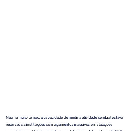
Sistema
de
Touca
de
EEG:
Um
Guia
do
Comprador
para
2025
Emotiv
Atualizado
em
11
de
dez.
de
2025
Não há muito tempo, a capacidade de medir a atividade cerebral estava 
reservada a instituições com orçamentos massivos e instalações 