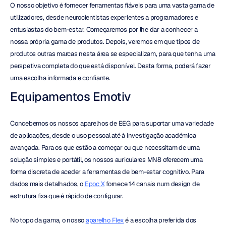
O nosso objetivo é fornecer ferramentas fiáveis para uma vasta gama de 
utilizadores, desde neurocientistas experientes a programadores e 
entusiastas do bem-estar. Começaremos por lhe dar a conhecer a 
nossa própria gama de produtos. Depois, veremos em que tipos de 
produtos outras marcas nesta área se especializam, para que tenha uma 
perspetiva completa do que está disponível. Desta forma, poderá fazer 
uma escolha informada e confiante.
Equipamentos Emotiv
Concebemos os nossos aparelhos de EEG para suportar uma variedade 
de aplicações, desde o uso pessoal até à investigação académica 
avançada. Para os que estão a começar ou que necessitam de uma 
solução simples e portátil, os nossos auriculares MN8 oferecem uma 
forma discreta de aceder a ferramentas de bem-estar cognitivo. Para 
dados mais detalhados, o 
Epoc X
 fornece 14 canais num design de 
estrutura fixa que é rápido de configurar.
No topo da gama, o nosso 
aparelho Flex
 é a escolha preferida dos 