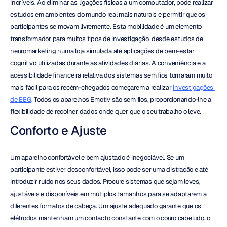
incríveis. Ao eliminar as ligações físicas a um computador, pode realizar 
estudos em ambientes do mundo real mais naturais e permitir que os 
participantes se movam livremente. Esta mobilidade é um elemento 
transformador para muitos tipos de investigação, desde estudos de 
neuromarketing numa loja simulada até aplicações de bem-estar 
cognitivo utilizadas durante as atividades diárias. A conveniência e a 
acessibilidade financeira relativa dos sistemas sem fios tornaram muito 
mais fácil para os recém-chegados começarem a realizar 
investigações 
de EEG
. Todos os aparelhos Emotiv são sem fios, proporcionando-lhe a 
flexibilidade de recolher dados onde quer que o seu trabalho o leve.
Conforto e Ajuste
Um aparelho confortável e bem ajustado é inegociável. Se um 
participante estiver desconfortável, isso pode ser uma distração e até 
introduzir ruído nos seus dados. Procure sistemas que sejam leves, 
ajustáveis e disponíveis em múltiplos tamanhos para se adaptarem a 
diferentes formatos de cabeça. Um ajuste adequado garante que os 
elétrodos mantenham um contacto constante com o couro cabeludo, o 