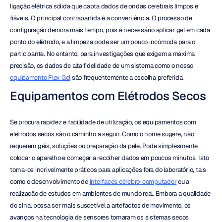
ligação elétrica sólida que capta dados de ondas cerebrais limpos e 
fiáveis. O principal contrapartida é a conveniência. O processo de 
configuração demora mais tempo, pois é necessário aplicar gel em cada 
ponto do elétrodo, e a limpeza pode ser um pouco incómoda para o 
participante. No entanto, para investigações que exigem a máxima 
precisão, os dados de alta fidelidade de um sistema como o nosso 
equipamento Flex Gel
 são frequentemente a escolha preferida.
Equipamentos com Elétrodos Secos
Se procura rapidez e facilidade de utilização, os equipamentos com 
elétrodos secos são o caminho a seguir. Como o nome sugere, não 
requerem géis, soluções ou preparação da pele. Pode simplesmente 
colocar o aparelho e começar a recolher dados em poucos minutos. Isto 
torna-os incrivelmente práticos para aplicações fora do laboratório, tais 
como o desenvolvimento de 
interfaces cérebro-computador
 ou a 
realização de estudos em ambientes de mundo real. Embora a qualidade 
do sinal possa ser mais suscetível a artefactos de movimento, os 
avanços na tecnologia de sensores tornaram os sistemas secos 