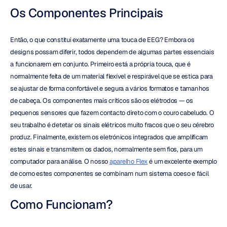
Os Componentes Principais
Então, o que constitui exatamente uma touca de EEG? Embora os 
designs possam diferir, todos dependem de algumas partes essenciais 
a funcionarem em conjunto. Primeiro está a própria touca, que é 
normalmente feita de um material flexível e respirável que se estica para 
se ajustar de forma confortável e segura a vários formatos e tamanhos 
de cabeça. Os componentes mais críticos são os elétrodos — os 
pequenos sensores que fazem contacto direto com o couro cabeludo. O 
seu trabalho é detetar os sinais elétricos muito fracos que o seu cérebro 
produz. Finalmente, existem os eletrónicos integrados que amplificam 
estes sinais e transmitem os dados, normalmente sem fios, para um 
computador para análise. O nosso 
aparelho Flex
 é um excelente exemplo 
de como estes componentes se combinam num sistema coeso e fácil 
de usar.
Como Funcionam?