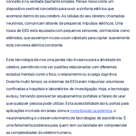
conceito é na verdade bastante simples. Pense nisso como um 
dispositivo vestível concebido para ouvir a sinfonia elétrica que 
acontece dentro do seu cérebro. As células do seu cérebro, chamadas 
neurónios, comunicam através de pequenos impulsos elétricos. Uma 
touca de EEG está equipada com pequenos sensores, conhecidos como 
elétrodos, que assentam no seu couro cabeludo para captar suavemente 
esta conversa elétrica constante.
Esta tecnologia dá-nos uma janela não invasiva para a atividade do 
cérebro, permitindo-nos ver padrões relacionados com diferentes 
estados mentais como o foco, o relaxamento ou a carga cognitiva. 
Durante muito tempo, os sistemas de EEG eram máquinas volumosas 
confinadas a hospitais e laboratórios de investigação. Hoje, a tecnologia 
evoluiu, tornando possível ter equipamentos portáteis e fáceis de usar 
que qualquer pessoa pode utilizar. Esta acessibilidade abriu portas para 
aplicações incríveis em áreas como a 
investigação académica
, o 
neuromarketing e o desenvolvimento de tecnologias de assistência. É 
uma ferramenta poderosa para quem tem curiosidade em compreender 
as complexidades do cérebro humano.