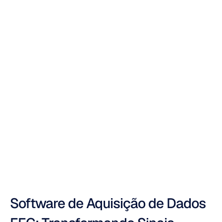
Guia
para
Softwares
de
Aquisição
de
Dados
de
EEG
Duong
Tran
Atualizado
em
10
de
nov.
de
2025
Software de Aquisição de Dados 