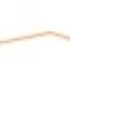
Aces
Dado
Cerebr