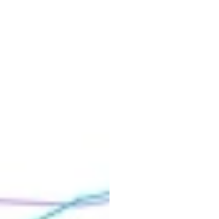
Guia
p
Inicia
Duong
Tran
Atualizado
e