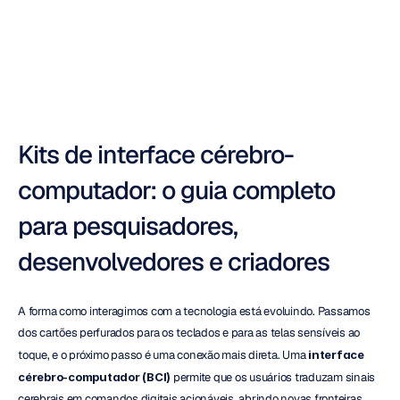
Um
Guia
Duong
Tran
Atualizado
em
24
de
out.
de
2025
Kits de interface cérebro-
computador: o guia completo 
para pesquisadores, 
desenvolvedores e criadores
A forma como interagimos com a tecnologia está evoluindo. Passamos 
dos cartões perfurados para os teclados e para as telas sensíveis ao 
toque, e o próximo passo é uma conexão mais direta. Uma 
interface 
cérebro-computador (BCI)
 permite que os usuários traduzam sinais 
cerebrais em comandos digitais acionáveis, abrindo novas fronteiras 