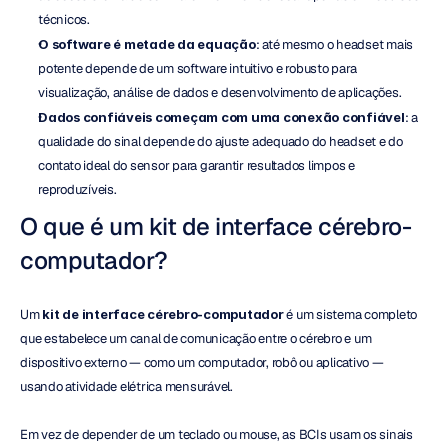
técnicos.
O software é metade da equação
: até mesmo o headset mais 
potente depende de um software intuitivo e robusto para 
visualização, análise de dados e desenvolvimento de aplicações.
Dados confiáveis começam com uma conexão confiável
: a 
qualidade do sinal depende do ajuste adequado do headset e do 
contato ideal do sensor para garantir resultados limpos e 
reproduzíveis.
O que é um kit de interface cérebro-
computador?
Um 
kit de interface cérebro-computador
 é um sistema completo 
que estabelece um canal de comunicação entre o cérebro e um 
dispositivo externo — como um computador, robô ou aplicativo — 
usando atividade elétrica mensurável.
Em vez de depender de um teclado ou mouse, as BCIs usam os sinais 