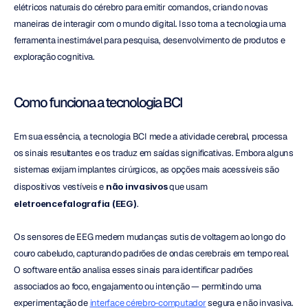
elétricos naturais do cérebro para emitir comandos, criando novas 
maneiras de interagir com o mundo digital. Isso torna a tecnologia uma 
ferramenta inestimável para pesquisa, desenvolvimento de produtos e 
exploração cognitiva.
Como funciona a tecnologia BCI
Em sua essência, a tecnologia BCI mede a atividade cerebral, processa 
os sinais resultantes e os traduz em saídas significativas. Embora alguns 
sistemas exijam implantes cirúrgicos, as opções mais acessíveis são 
dispositivos vestíveis e 
não invasivos
 que usam 
eletroencefalografia (EEG)
.
Os sensores de EEG medem mudanças sutis de voltagem ao longo do 
couro cabeludo, capturando padrões de ondas cerebrais em tempo real. 
O software então analisa esses sinais para identificar padrões 
associados ao foco, engajamento ou intenção — permitindo uma 
experimentação de 
interface cérebro-computador
 segura e não invasiva.