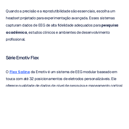
Quando a precisão e a reprodutibilidade são essenciais, escolha um 
headset projetado para experimentação avançada. Esses sistemas 
capturam dados de EEG de alta fidelidade adequados para 
pesquisa 
acadêmica
, estudos clínicos e ambientes de desenvolvimento 
profissional.
Série Emotiv Flex
O 
Flex Saline
 da Emotiv é um sistema de EEG modular baseado em 
touca com até 32 posicionamentos de eletrodos personalizáveis. Ele 
oferece qualidade de dados de nível de pesquisa e mapeamento cortical 
detalhado, tornando-o ideal para laboratórios e universidades.
Sua combinação de clareza de sinal, portabilidade e configuração flexível 
torna o Flex uma peça fundamental para estudos em neurociência, 
psicologia cognitiva e design de neurotecnologia.