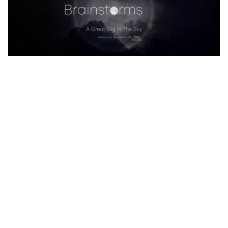
Continue lendo
Exposição imersiva 'Brainstorms' 
mostra o cérebro ao som de Pink 
Floyd
Leia mais
Leia mais