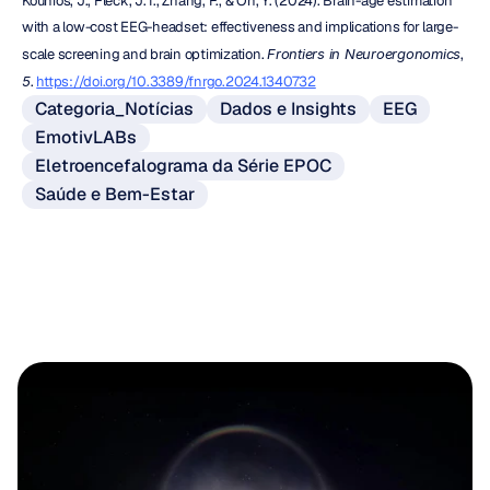
Kounios, J., Fleck, J. I., Zhang, F., & Oh, Y. (2024). Brain-age estimation 
with a low-cost EEG-headset: effectiveness and implications for large-
scale screening and brain optimization. 
Frontiers in Neuroergonomics
, 
5
. 
https://doi.org/10.3389/fnrgo.2024.1340732
Categoria_Notícias
Dados e Insights
EEG
EmotivLABs
Eletroencefalograma da Série EPOC
Saúde e Bem-Estar