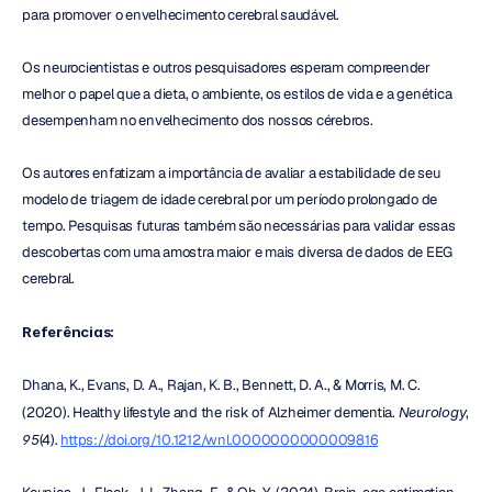
para promover o envelhecimento cerebral saudável.
Os neurocientistas e outros pesquisadores esperam compreender 
melhor o papel que a dieta, o ambiente, os estilos de vida e a genética 
desempenham no envelhecimento dos nossos cérebros.
Os autores enfatizam a importância de avaliar a estabilidade de seu 
modelo de triagem de idade cerebral por um período prolongado de 
tempo. Pesquisas futuras também são necessárias para validar essas 
descobertas com uma amostra maior e mais diversa de dados de EEG 
cerebral.
Referências:
Dhana, K., Evans, D. A., Rajan, K. B., Bennett, D. A., & Morris, M. C. 
(2020). Healthy lifestyle and the risk of Alzheimer dementia. 
Neurology
, 
95
(4). 
https://doi.org/10.1212/wnl.0000000000009816