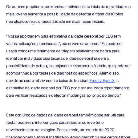
Os autores propõem que examinar indivíduos no início da meia-idade ou 
mais jovens aumenta a possibilidade de detectar e tratar distúrbios 
neurológicos relacionados à idade em suas fases iniciais.
"Nossa abordagem para estimativa da idade cerebral por EEG tem 
várias aplicações promissoras", observam os autores. "Ela pode ser 
usada como uma ferramenta de triagem relativamente barata para 
identificar indivíduos cuja lacuna de idade cerebral sugere a 
possibilidade de patologia subjacente relacionada à idade, que pode ser 
acompanhada por testes de diagnóstico específicos. Além disso, 
devido ao custo relativamente baixo do headset 
Emotiv Epoc X
, a 
estimativa da idade cerebral por EEG pode ser realizada repetidamente 
para verificar resultados e detectar mudanças ao longo do tempo."
Este conjunto de dados de idade cerebral também pode ser útil para 
testar possíveis intervenções para retardar ou reverter o 
envelhecimento neurológico. Por exemplo, um estudo de 2020 
financiado pelo National Institute on Aging descobriu que certos fatores 