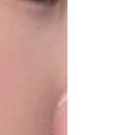
Comp
4
Mel
Mode