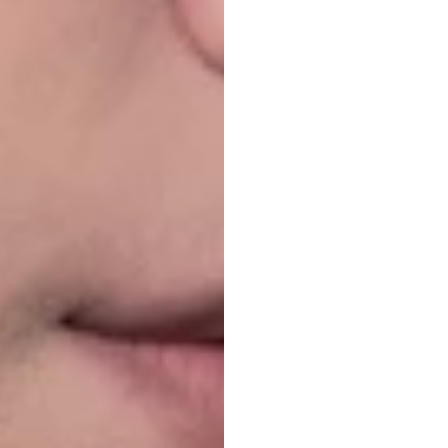
Heads
Bluet
Duong
Tran
Atualizado
e