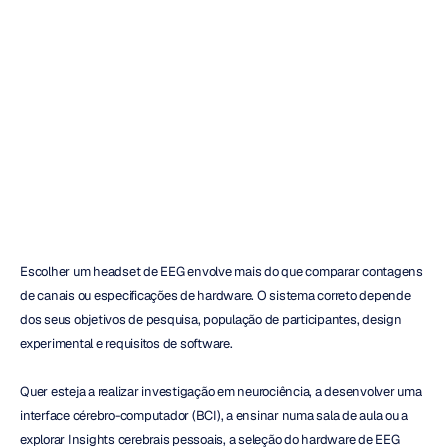
para
pesquisa,
BCI
e
uso
pessoal
Emotiv
Atualizado
em
26
de
jan.
de
2026
Escolher um headset de EEG envolve mais do que comparar contagens 
de canais ou especificações de hardware. O sistema correto depende 
dos seus objetivos de pesquisa, população de participantes, design 
experimental e requisitos de software.
Quer esteja a realizar investigação em neurociência, a desenvolver uma 
interface cérebro-computador (BCI), a ensinar numa sala de aula ou a 
explorar Insights cerebrais pessoais, a seleção do hardware de EEG 