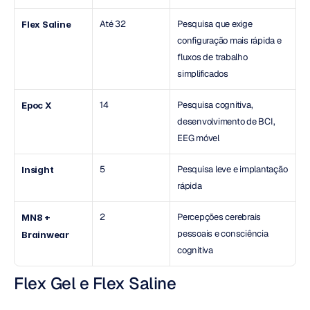
Até 32
Pesquisa que exige 
Flex Saline
configuração mais rápida e 
fluxos de trabalho 
simplificados
14
Pesquisa cognitiva, 
Epoc X
desenvolvimento de BCI, 
EEG móvel
5
Pesquisa leve e implantação 
Insight
rápida
2
Percepções cerebrais 
MN8 + 
pessoais e consciência 
Brainwear
cognitiva
Flex Gel e Flex Saline