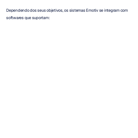
Dependendo dos seus objetivos, os sistemas Emotiv se integram com 
softwares que suportam:
Aquisição de EEG bruto
Visualização de EEG
Desenvolvimento de interface cérebro-computador
Coleta de dados de pesquisa
Percepções cognitivas pessoais
Escolher hardware e software compatíveis em conjunto ajuda a criar 
uma experiência de pesquisa fluida, desde a coleta de dados até a 
análise.
Qual Sistema de EEG Emotiv é o 
Ideal para Você?