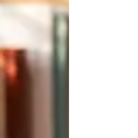
Detec
autom
artefa
prove