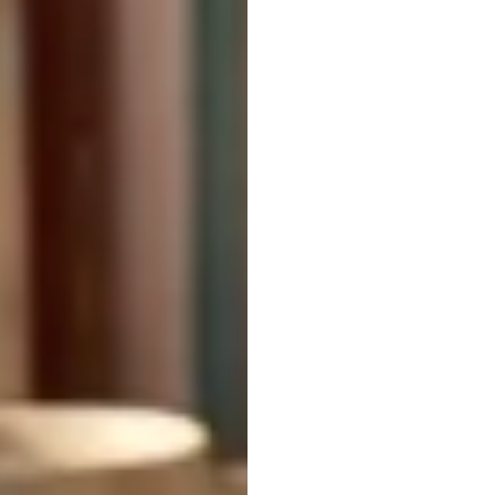
movi
cabe
sinais
giros
Nuri
Djavit
Atualizado
e