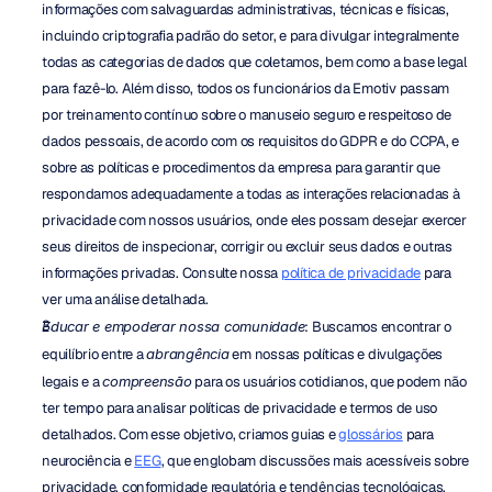
informações com salvaguardas administrativas, técnicas e físicas, 
incluindo criptografia padrão do setor, e para divulgar integralmente 
todas as categorias de dados que coletamos, bem como a base legal 
para fazê-lo. Além disso, todos os funcionários da Emotiv passam 
por treinamento contínuo sobre o manuseio seguro e respeitoso de 
dados pessoais, de acordo com os requisitos do GDPR e do CCPA, e 
sobre as políticas e procedimentos da empresa para garantir que 
respondamos adequadamente a todas as interações relacionadas à 
privacidade com nossos usuários, onde eles possam desejar exercer 
seus direitos de inspecionar, corrigir ou excluir seus dados e outras 
informações privadas. Consulte nossa 
política de privacidade
 para 
ver uma análise detalhada.
Educar e empoderar nossa comunidade
: Buscamos encontrar o 
equilíbrio entre a 
abrangência
 em nossas políticas e divulgações 
legais e a 
compreensão
 para os usuários cotidianos, que podem não 
ter tempo para analisar políticas de privacidade e termos de uso 
detalhados. Com esse objetivo, criamos guias e 
glossários
 para 
neurociência e 
EEG
, que englobam discussões mais acessíveis sobre 
privacidade, conformidade regulatória e tendências tecnológicas. 