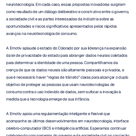
neurotecnologia. Em cada caso, essas propostas inovadoras surgiram 
como resultado de um diálogo deliberativo e construtivo entre o governo, 
a sociedade civil e as partes interessadas da indústria sobre as 
oportunidades e riscos significativos apresentados pelos rápidos 
avanços na neurotecnologia de consumo.
A Emotiv aplaude o estado do Colorado por sua liderança na expansão 
da lei de privacidade do estado para abranger dados neurais coletados 
para determinar a identidade de uma pessoa. Compartilhamos da 
crença de que os dados neurais são altamente pessoais e privados, e 
que é necessário haver "regras de trânsito" claras para alcançar o duplo 
objetivo de proteger as pessoas que usam neurotecnologias de 
consumo contra o uso indevido de dados, sem sufocar a inovação à 
medida que a tecnologia emerge de sua infância.
A Emotiv apoia uma regulamentação inteligente e flexível que 
acompanhe os últimos desenvolvimentos em neurotecnologia, interface 
cérebro-computador (BCI) e inteligência artificial. Esperamos continuar 
colaborando com parceiros do governo e da sociedade civil na cocriação 