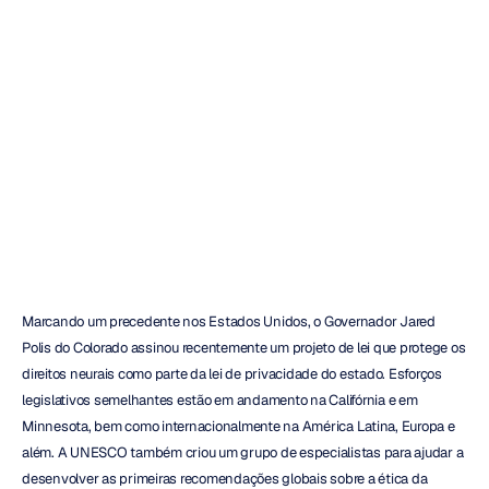
Regulamentação
da
Neurotecnologia
H.B.
Duran
Atualizado
em
1
de
jul.
de
2024
Marcando um precedente nos Estados Unidos, o Governador Jared 
Polis do Colorado assinou recentemente um projeto de lei que protege os 
direitos neurais como parte da lei de privacidade do estado. Esforços 
legislativos semelhantes estão em andamento na Califórnia e em 
Minnesota, bem como internacionalmente na América Latina, Europa e 
além. A UNESCO também criou um grupo de especialistas para ajudar a 
desenvolver as primeiras recomendações globais sobre a ética da 