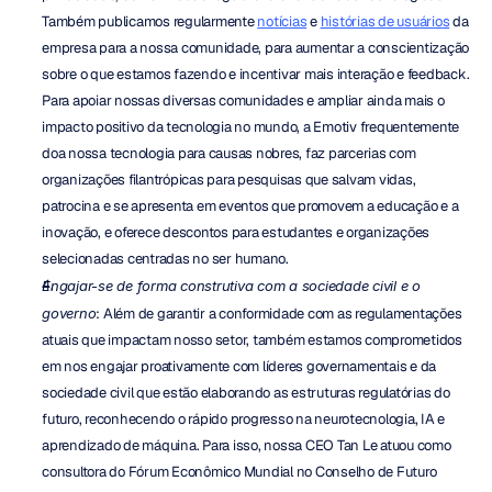
Também publicamos regularmente 
notícias
 e 
histórias de usuários
 da 
empresa para a nossa comunidade, para aumentar a conscientização 
sobre o que estamos fazendo e incentivar mais interação e feedback. 
Para apoiar nossas diversas comunidades e ampliar ainda mais o 
impacto positivo da tecnologia no mundo, a Emotiv frequentemente 
doa nossa tecnologia para causas nobres, faz parcerias com 
organizações filantrópicas para pesquisas que salvam vidas, 
patrocina e se apresenta em eventos que promovem a educação e a 
inovação, e oferece descontos para estudantes e organizações 
selecionadas centradas no ser humano.
Engajar-se de forma construtiva com a sociedade civil e o 
governo
: Além de garantir a conformidade com as regulamentações 
atuais que impactam nosso setor, também estamos comprometidos 
em nos engajar proativamente com líderes governamentais e da 
sociedade civil que estão elaborando as estruturas regulatórias do 
futuro, reconhecendo o rápido progresso na neurotecnologia, IA e 
aprendizado de máquina. Para isso, nossa CEO Tan Le atuou como 
consultora do Fórum Econômico Mundial no Conselho de Futuro 