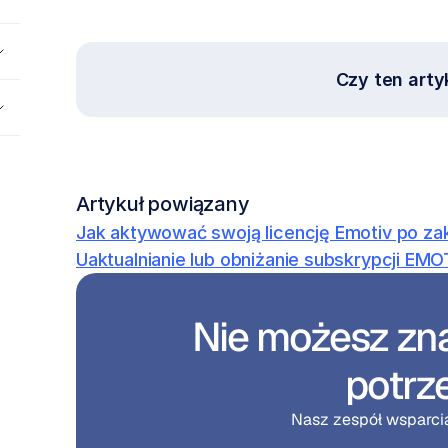
Czy ten arty
Artykuł powiązany
Jak aktywować swoją licencję Emotiv po za
Uaktualnianie lub obniżanie subskrypcji EMO
Nie możesz zna
potrz
Nasz zespół wsparcia 