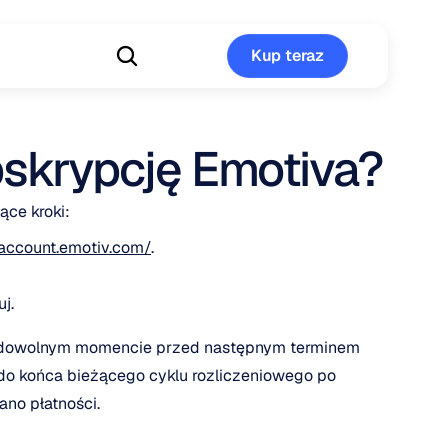
Kup teraz
Kup teraz
skrypcję Emotiva?
ce kroki:
/account.emotiv.com/
.
j.
w dowolnym momencie przed następnym terminem 
do końca bieżącego cyklu rozliczeniowego po 
ano płatności.