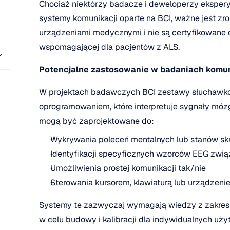
Chociaż niektórzy badacze i deweloperzy ekspery
systemy komunikacji oparte na BCI, ważne jest zr
urządzeniami medycznymi i nie są certyfikowane do
wspomagającej dla pacjentów z ALS.
Potencjalne zastosowanie w badaniach komun
W projektach badawczych BCI zestawy słuchawko
oprogramowaniem, które interpretuje sygnały mózg
mogą być zaprojektowane do:
Wykrywania poleceń mentalnych lub stanów sk
Identyfikacji specyficznych wzorców EEG zwią
Umożliwienia prostej komunikacji tak/nie
Sterowania kursorem, klawiaturą lub urządze
Systemy te zazwyczaj wymagają wiedzy z zakresu
w celu budowy i kalibracji dla indywidualnych uż