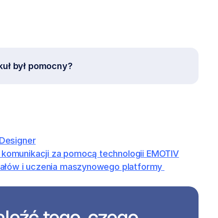
kuł był pomocny?
Designer
komunikacji za pomocą technologii EMOTIV
ałów i uczenia maszynowego platformy 
leźć tego, czego 