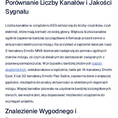
Porównanie Liczby Kanałów i Jakości 
Sygnału
Liczba kanałów w urządzeniu EEG odnosi się do liczby czujników, czyli 
elektrod, które mają kontakt ze skórą głowy. Większa liczba kanałów 
ogólnie zapewnia bardziej szczegółowe informacje przestrzenne o 
aktywności elektrycznej mózgu. Na przykład urządzenie takie jak nasz 
2-kanałowy Emotiv MN8 doskonale nadaje się do pomiaru ogólnych 
stanów mózgu, co czyni je idealnym do zastosowań związanych z 
poprawą samopoczucia. W przypadku bardziej złożonych 
badań 
akademickich
, wielokanałowe urządzenie, takie jak 14-kanałowy Emotiv 
Epoc X lub 32-kanałowy Emotiv Flex Saline, zapewnia dane o większej 
gęstości, niezbędne do analizy aktywności w określonych regionach 
mózgu. Więcej kanałów pozwala na uzyskanie bardziej szczegółowych 
danych, ale ważne jest, aby dopasować możliwości urządzenia do 
wymagań projektu.
Znalezienie Wygodnego i 