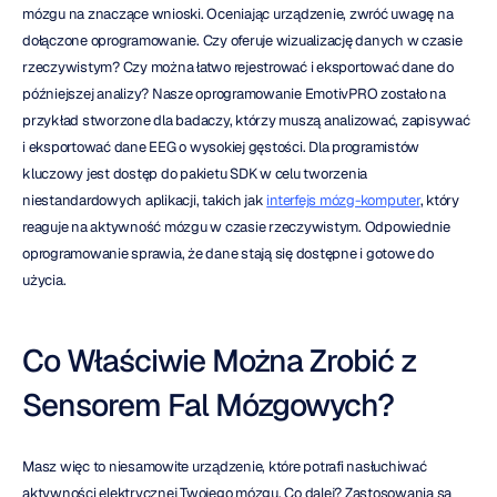
mózgu na znaczące wnioski. Oceniając urządzenie, zwróć uwagę na 
dołączone oprogramowanie. Czy oferuje wizualizację danych w czasie 
rzeczywistym? Czy można łatwo rejestrować i eksportować dane do 
późniejszej analizy? Nasze oprogramowanie EmotivPRO zostało na 
przykład stworzone dla badaczy, którzy muszą analizować, zapisywać 
i eksportować dane EEG o wysokiej gęstości. Dla programistów 
kluczowy jest dostęp do pakietu SDK w celu tworzenia 
niestandardowych aplikacji, takich jak 
interfejs mózg-komputer
, który 
reaguje na aktywność mózgu w czasie rzeczywistym. Odpowiednie 
oprogramowanie sprawia, że dane stają się dostępne i gotowe do 
użycia.
Co Właściwie Można Zrobić z 
Sensorem Fal Mózgowych?
Masz więc to niesamowite urządzenie, które potrafi nasłuchiwać 
aktywności elektrycznej Twojego mózgu. Co dalej? Zastosowania są 