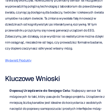
Ta era się skończyła. Nowoczesny przenośny sensor fal mózgowych 
wyprowadził tę potężną technologię z laboratorium do prawdziwego 
świata, czyniąc ją dostępną dla badaczy, twórców i ciekawych świata 
umysłów na całym świecie. Ta zmiana wywołała falę innowacji w 
dziedzinach od kognitywistyki po interaktywną rozrywkę. W tym 
przewodniku przyjrzymy się nowej generacji urządzeń do EEG. 
Zobaczymy, jak działają, co je wyróżnia i co realistycznie można dzięki 
nim osiągnąć, niezależnie od tego, czy prowadzisz formalne badanie, 
czy dopiero zaczynasz odkrywać własny mózg.
Wyświetl Produkty
Kluczowe Wnioski
Dopasuj Urządzenie do Swojego Celu
: Najlepszy sensor fal 
mózgowych to taki, który pasuje do Twojego projektu. Urządzenie z 
mniejszą liczbą kanałów jest idealne do korzystania z osobistych 
narzędzi do poprawy samopoczucia i prostych interfejsów mózg-