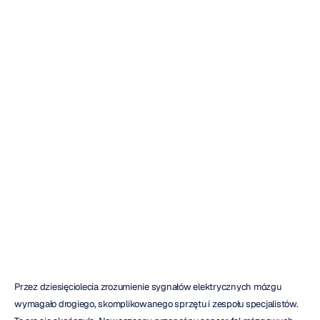
Ubieralny
czujnik
fal
mózgowych:
Kompletny
przewodnik
Doung
Tran
Zaktualizowano
dnia
4
gru
2025
Przez dziesięciolecia zrozumienie sygnałów elektrycznych mózgu 
wymagało drogiego, skomplikowanego sprzętu i zespołu specjalistów. 