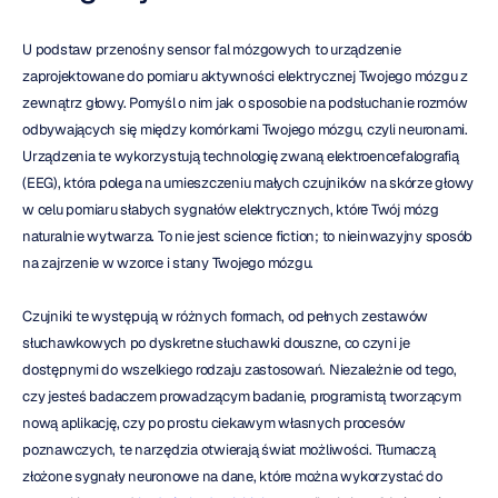
U podstaw przenośny sensor fal mózgowych to urządzenie 
zaprojektowane do pomiaru aktywności elektrycznej Twojego mózgu z 
zewnątrz głowy. Pomyśl o nim jak o sposobie na podsłuchanie rozmów 
odbywających się między komórkami Twojego mózgu, czyli neuronami. 
Urządzenia te wykorzystują technologię zwaną elektroencefalografią 
(EEG), która polega na umieszczeniu małych czujników na skórze głowy 
w celu pomiaru słabych sygnałów elektrycznych, które Twój mózg 
naturalnie wytwarza. To nie jest science fiction; to nieinwazyjny sposób 
na zajrzenie w wzorce i stany Twojego mózgu.
Czujniki te występują w różnych formach, od pełnych zestawów 
słuchawkowych po dyskretne słuchawki douszne, co czyni je 
dostępnymi do wszelkiego rodzaju zastosowań. Niezależnie od tego, 
czy jesteś badaczem prowadzącym badanie, programistą tworzącym 
nową aplikację, czy po prostu ciekawym własnych procesów 
poznawczych, te narzędzia otwierają świat możliwości. Tłumaczą 
złożone sygnały neuronowe na dane, które można wykorzystać do 