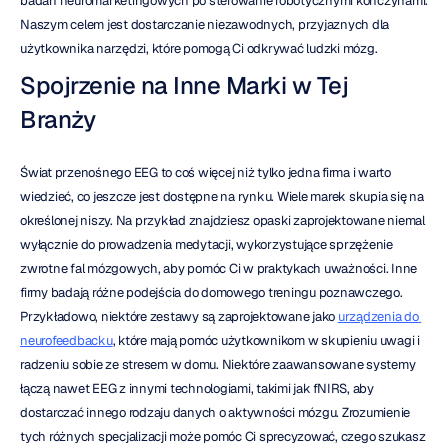
badań neuromarketingowych po sterowanie robotycznymi kończynami. 
Naszym celem jest dostarczanie niezawodnych, przyjaznych dla 
użytkownika narzędzi, które pomogą Ci odkrywać ludzki mózg.
Spojrzenie na Inne Marki w Tej 
Branży
Świat przenośnego EEG to coś więcej niż tylko jedna firma i warto 
wiedzieć, co jeszcze jest dostępne na rynku. Wiele marek skupia się na 
określonej niszy. Na przykład znajdziesz opaski zaprojektowane niemal 
wyłącznie do prowadzenia medytacji, wykorzystujące sprzężenie 
zwrotne fal mózgowych, aby pomóc Ci w praktykach uważności. Inne 
firmy badają różne podejścia do domowego treningu poznawczego. 
Przykładowo, niektóre zestawy są zaprojektowane jako 
urządzenia do 
neurofeedbacku
, które mają pomóc użytkownikom w skupieniu uwagi i 
radzeniu sobie ze stresem w domu. Niektóre zaawansowane systemy 
łączą nawet EEG z innymi technologiami, takimi jak fNIRS, aby 
dostarczać innego rodzaju danych o aktywności mózgu. Zrozumienie 
tych różnych specjalizacji może pomóc Ci sprecyzować, czego szukasz 