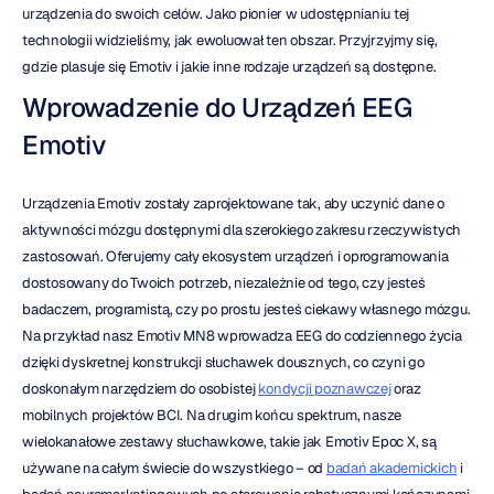
urządzenia do swoich celów. Jako pionier w udostępnianiu tej 
technologii widzieliśmy, jak ewoluował ten obszar. Przyjrzyjmy się, 
gdzie plasuje się Emotiv i jakie inne rodzaje urządzeń są dostępne.
Wprowadzenie do Urządzeń EEG 
Emotiv
Urządzenia Emotiv zostały zaprojektowane tak, aby uczynić dane o 
aktywności mózgu dostępnymi dla szerokiego zakresu rzeczywistych 
zastosowań. Oferujemy cały ekosystem urządzeń i oprogramowania 
dostosowany do Twoich potrzeb, niezależnie od tego, czy jesteś 
badaczem, programistą, czy po prostu jesteś ciekawy własnego mózgu. 
Na przykład nasz Emotiv MN8 wprowadza EEG do codziennego życia 
dzięki dyskretnej konstrukcji słuchawek dousznych, co czyni go 
doskonałym narzędziem do osobistej 
kondycji poznawczej
 oraz 
mobilnych projektów BCI. Na drugim końcu spektrum, nasze 
wielokanałowe zestawy słuchawkowe, takie jak Emotiv Epoc X, są 
używane na całym świecie do wszystkiego – od 
badań akademickich
 i 