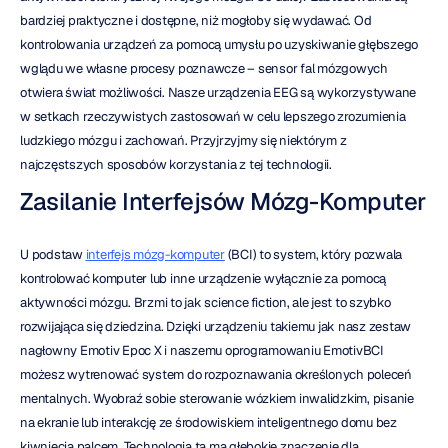
bardziej praktyczne i dostępne, niż mogłoby się wydawać. Od 
kontrolowania urządzeń za pomocą umysłu po uzyskiwanie głębszego 
wglądu we własne procesy poznawcze – sensor fal mózgowych 
otwiera świat możliwości. Nasze urządzenia EEG są wykorzystywane 
w setkach rzeczywistych zastosowań w celu lepszego zrozumienia 
ludzkiego mózgu i zachowań. Przyjrzyjmy się niektórym z 
najczęstszych sposobów korzystania z tej technologii.
Zasilanie Interfejsów Mózg-Komputer
U podstaw 
interfejs mózg-komputer
 (BCI) to system, który pozwala 
kontrolować komputer lub inne urządzenie wyłącznie za pomocą 
aktywności mózgu. Brzmi to jak science fiction, ale jest to szybko 
rozwijająca się dziedzina. Dzięki urządzeniu takiemu jak nasz zestaw 
nagłowny Emotiv Epoc X i naszemu oprogramowaniu EmotivBCI 
możesz wytrenować system do rozpoznawania określonych poleceń 
mentalnych. Wyobraź sobie sterowanie wózkiem inwalidzkim, pisanie 
na ekranie lub interakcję ze środowiskiem inteligentnego domu bez 
kiwnięcia palcem. Technologia ta ma głębokie znaczenie dla 