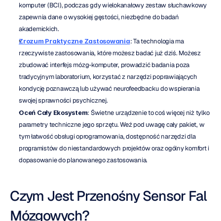
komputer (BCI), podczas gdy wielokanałowy zestaw słuchawkowy 
zapewnia dane o wysokiej gęstości, niezbędne do badań 
akademickich.
Zrozum Praktyczne Zastosowania
: Ta technologia ma 
rzeczywiste zastosowania, które możesz badać już dziś. Możesz 
zbudować interfejs mózg-komputer, prowadzić badania poza 
tradycyjnym laboratorium, korzystać z narzędzi poprawiających 
kondycję poznawczą lub używać neurofeedbacku do wspierania 
swojej sprawności psychicznej.
Oceń Cały Ekosystem
: Świetne urządzenie to coś więcej niż tylko 
parametry techniczne jego sprzętu. Weź pod uwagę cały pakiet, w 
tym łatwość obsługi oprogramowania, dostępność narzędzi dla 
programistów do niestandardowych projektów oraz ogólny komfort i 
dopasowanie do planowanego zastosowania.
Czym Jest Przenośny Sensor Fal 
Mózgowych?