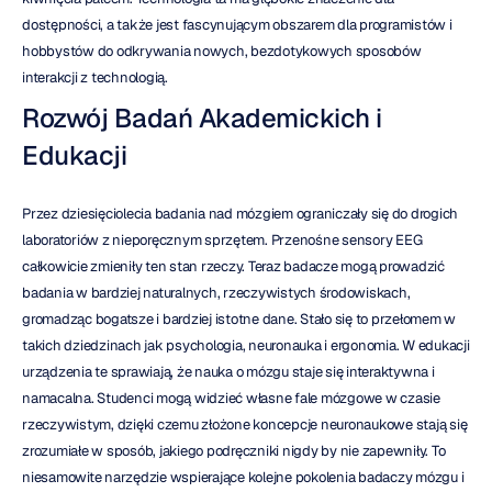
dostępności, a także jest fascynującym obszarem dla programistów i 
hobbystów do odkrywania nowych, bezdotykowych sposobów 
interakcji z technologią.
Rozwój Badań Akademickich i 
Edukacji
Przez dziesięciolecia badania nad mózgiem ograniczały się do drogich 
laboratoriów z nieporęcznym sprzętem. Przenośne sensory EEG 
całkowicie zmieniły ten stan rzeczy. Teraz badacze mogą prowadzić 
badania w bardziej naturalnych, rzeczywistych środowiskach, 
gromadząc bogatsze i bardziej istotne dane. Stało się to przełomem w 
takich dziedzinach jak psychologia, neuronauka i ergonomia. W edukacji 
urządzenia te sprawiają, że nauka o mózgu staje się interaktywna i 
namacalna. Studenci mogą widzieć własne fale mózgowe w czasie 
rzeczywistym, dzięki czemu złożone koncepcje neuronaukowe stają się 
zrozumiałe w sposób, jakiego podręczniki nigdy by nie zapewniły. To 
niesamowite narzędzie wspierające kolejne pokolenia badaczy mózgu i 