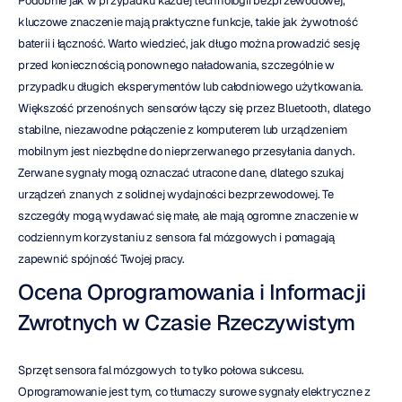
Podobnie jak w przypadku każdej technologii bezprzewodowej, 
kluczowe znaczenie mają praktyczne funkcje, takie jak żywotność 
baterii i łączność. Warto wiedzieć, jak długo można prowadzić sesję 
przed koniecznością ponownego naładowania, szczególnie w 
przypadku długich eksperymentów lub całodniowego użytkowania. 
Większość przenośnych sensorów łączy się przez Bluetooth, dlatego 
stabilne, niezawodne połączenie z komputerem lub urządzeniem 
mobilnym jest niezbędne do nieprzerwanego przesyłania danych. 
Zerwane sygnały mogą oznaczać utracone dane, dlatego szukaj 
urządzeń znanych z solidnej wydajności bezprzewodowej. Te 
szczegóły mogą wydawać się małe, ale mają ogromne znaczenie w 
codziennym korzystaniu z sensora fal mózgowych i pomagają 
zapewnić spójność Twojej pracy.
Ocena Oprogramowania i Informacji 
Zwrotnych w Czasie Rzeczywistym
Sprzęt sensora fal mózgowych to tylko połowa sukcesu. 
Oprogramowanie jest tym, co tłumaczy surowe sygnały elektryczne z 