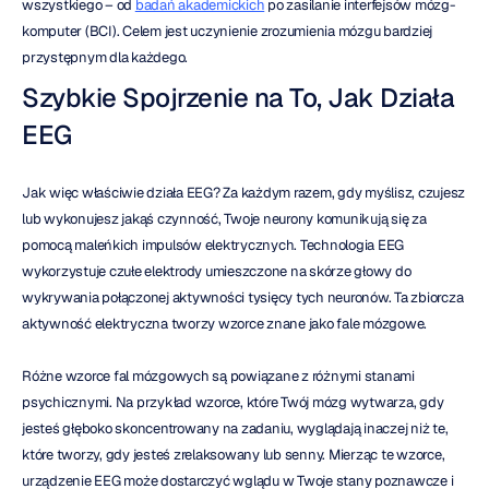
wszystkiego – od 
badań akademickich
 po zasilanie interfejsów mózg-
komputer (BCI). Celem jest uczynienie zrozumienia mózgu bardziej 
przystępnym dla każdego.
Szybkie Spojrzenie na To, Jak Działa 
EEG
Jak więc właściwie działa EEG? Za każdym razem, gdy myślisz, czujesz 
lub wykonujesz jakąś czynność, Twoje neurony komunikują się za 
pomocą maleńkich impulsów elektrycznych. Technologia EEG 
wykorzystuje czułe elektrody umieszczone na skórze głowy do 
wykrywania połączonej aktywności tysięcy tych neuronów. Ta zbiorcza 
aktywność elektryczna tworzy wzorce znane jako fale mózgowe.
Różne wzorce fal mózgowych są powiązane z różnymi stanami 
psychicznymi. Na przykład wzorce, które Twój mózg wytwarza, gdy 
jesteś głęboko skoncentrowany na zadaniu, wyglądają inaczej niż te, 
które tworzy, gdy jesteś zrelaksowany lub senny. Mierząc te wzorce, 
urządzenie EEG może dostarczyć wglądu w Twoje stany poznawcze i 