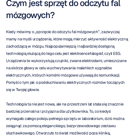
Czym jest sprzęt do odczytu fal 
mózgowych?
Kiedy mówimy o „sprzęcie do odczytu fal mózgowych”, zazwyczaj 
mamy na myśli urządzenia, które mogą mierzyć aktywność elektryczną 
zachodzącą w mózgu. Najpopularniejszą i najbardziej dostępną 
technologią służącą do tego celu jest elektroencefalograf, czyli EEG. 
Urządzenia te wykorzystują czujniki, zwane elektrodami, umieszczane 
na skórze głowy w celu wychwytywania maleńkich sygnałów 
elektrycznych, których komórki mózgowe używają do komunikacji. 
Pomyśl o tym jak o podsłuchiwaniu elektrycznych rozmów toczących 
się w Twojej głowie.
Technologia ta nie jest nowa, ale na przestrzeni lat stała się znacznie 
bardziej przenośna i przyjazna dla użytkownika. To, co kiedyś 
wymagało całego pokoju pełnego sprzętu w laboratorium, dziś można 
osiągnąć za pomocą eleganckiego, bezprzewodowego zestawu 
słuchawkowego. Otworzyło to świat możliwości poza kliniką, 