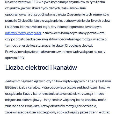
Na cenę zestawu EEG wpływa kombinacja czynników, w tym liczba 
czujników, jakość zbieranych danych, zaawansowanie 
oprogramowania oraz ogólna konstrukcja. Zrozumienie tych elementów 
pomoże Ci określić, które urządzenie jest odpowiednie dla Twoich celów 
i budżetu. Niezależnie od tego, czy jesteś programistą tworzącym 
interfejs mózg-komputer
, naukowcem badającym stany poznawcze, 
czy po prostu osobą ciekawą aktywności własnego mózgu, wiedza o 
tym, co generuje koszty, znacznie ułatwi Ci podjęcie decyzji. 
Przyjrzyjmy się czterem głównym czynnikom wpływającym na ceny 
sprzętu EEG.
Liczba elektrod i kanałów
Jednym z najważniejszych czynników wpływających na cenę zestawu 
EEG jest liczba kanałów, która odpowiada liczbie elektrod (czujników) w 
urządzeniu. Każdy kanał rejestruje aktywność elektryczną z innego 
miejsca na skórze głowy. Urządzenie z większą liczbą kanałów może 
zbierać dane z większej liczby obszarów mózgu jednocześnie, 
zapewniając bardziej szczegółowy i dokładniejszy przestrzennie obraz 