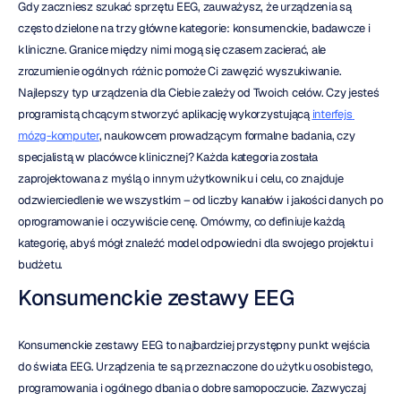
Gdy zaczniesz szukać sprzętu EEG, zauważysz, że urządzenia są 
często dzielone na trzy główne kategorie: konsumenckie, badawcze i 
kliniczne. Granice między nimi mogą się czasem zacierać, ale 
zrozumienie ogólnych różnic pomoże Ci zawęzić wyszukiwanie. 
Najlepszy typ urządzenia dla Ciebie zależy od Twoich celów. Czy jesteś 
programistą chcącym stworzyć aplikację wykorzystującą 
interfejs 
mózg-komputer
, naukowcem prowadzącym formalne badania, czy 
specjalistą w placówce klinicznej? Każda kategoria została 
zaprojektowana z myślą o innym użytkowniku i celu, co znajduje 
odzwierciedlenie we wszystkim – od liczby kanałów i jakości danych po 
oprogramowanie i oczywiście cenę. Omówmy, co definiuje każdą 
kategorię, abyś mógł znaleźć model odpowiedni dla swojego projektu i 
budżetu.
Konsumenckie zestawy EEG
Konsumenckie zestawy EEG to najbardziej przystępny punkt wejścia 
do świata EEG. Urządzenia te są przeznaczone do użytku osobistego, 
programowania i ogólnego dbania o dobre samopoczucie. Zazwyczaj 