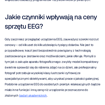
Jakie czynniki wpływają na ceny 
sprzętu EEG?
Gdy zaczniesz przeglądać urządzenia EEG, zauważysz szeroki rozrzut 
cenowy – od kilkuset do kilkudziesięciu tysięcy dolarów. Nie jest to 
przypadkowe; koszt jest bezpośrednio powiązany z technologią 
zastosowaną w zestawie oraz możliwościami, jakie oferuje. Pomyśl o 
tym jak o zakupie aparatu fotograficznego: zwykły model kompaktowy 
świetnie sprawdzi się do robienia zdjęć na co dzień, ale profesjonalny 
fotograf potrzebuje wysokiej klasy lustrzanki cyfrowej ze 
specjalistycznymi obiektywami, aby uzyskać prace o jakości galeryjnej. 
Podobnie urządzenie EEG do osobistych praktyk relaksacyjnych będzie 
miało inne funkcje i inną cenę niż urządzenie przeznaczone do 
złożonych 
badań akademickich
.