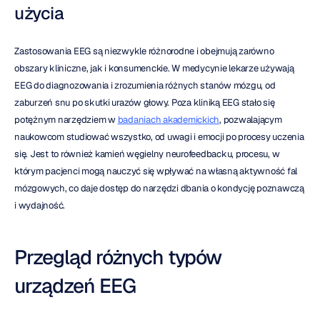
użycia
Zastosowania EEG są niezwykle różnorodne i obejmują zarówno 
obszary kliniczne, jak i konsumenckie. W medycynie lekarze używają 
EEG do diagnozowania i zrozumienia różnych stanów mózgu, od 
zaburzeń snu po skutki urazów głowy. Poza kliniką EEG stało się 
potężnym narzędziem w 
badaniach akademickich
, pozwalającym 
naukowcom studiować wszystko, od uwagi i emocji po procesy uczenia 
się. Jest to również kamień węgielny neurofeedbacku, procesu, w 
którym pacjenci mogą nauczyć się wpływać na własną aktywność fal 
mózgowych, co daje dostęp do narzędzi dbania o kondycję poznawczą 
i wydajność.
Przegląd różnych typów 
urządzeń EEG