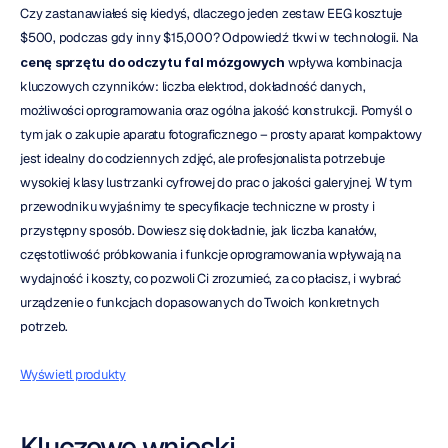
Czy zastanawiałeś się kiedyś, dlaczego jeden zestaw EEG kosztuje 
$500, podczas gdy inny $15,000? Odpowiedź tkwi w technologii. Na 
cenę sprzętu do odczytu fal mózgowych
 wpływa kombinacja 
kluczowych czynników: liczba elektrod, dokładność danych, 
możliwości oprogramowania oraz ogólna jakość konstrukcji. Pomyśl o 
tym jak o zakupie aparatu fotograficznego – prosty aparat kompaktowy 
jest idealny do codziennych zdjęć, ale profesjonalista potrzebuje 
wysokiej klasy lustrzanki cyfrowej do prac o jakości galeryjnej. W tym 
przewodniku wyjaśnimy te specyfikacje techniczne w prosty i 
przystępny sposób. Dowiesz się dokładnie, jak liczba kanałów, 
częstotliwość próbkowania i funkcje oprogramowania wpływają na 
wydajność i koszty, co pozwoli Ci zrozumieć, za co płacisz, i wybrać 
urządzenie o funkcjach dopasowanych do Twoich konkretnych 
potrzeb.
Wyświetl produkty
Kluczowe wnioski