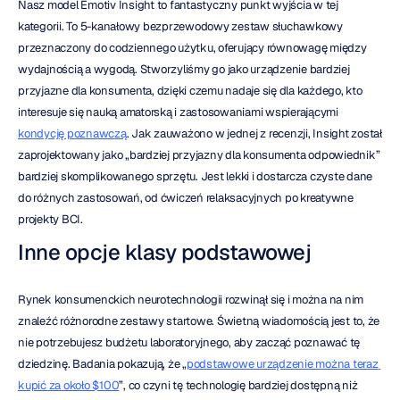
Nasz model Emotiv Insight to fantastyczny punkt wyjścia w tej 
kategorii. To 5-kanałowy bezprzewodowy zestaw słuchawkowy 
przeznaczony do codziennego użytku, oferujący równowagę między 
wydajnością a wygodą. Stworzyliśmy go jako urządzenie bardziej 
przyjazne dla konsumenta, dzięki czemu nadaje się dla każdego, kto 
interesuje się nauką amatorską i zastosowaniami wspierającymi 
kondycję poznawczą
. Jak zauważono w jednej z recenzji, Insight został 
zaprojektowany jako „bardziej przyjazny dla konsumenta odpowiednik” 
bardziej skomplikowanego sprzętu. Jest lekki i dostarcza czyste dane 
do różnych zastosowań, od ćwiczeń relaksacyjnych po kreatywne 
projekty BCI.
Inne opcje klasy podstawowej
Rynek konsumenckich neurotechnologii rozwinął się i można na nim 
znaleźć różnorodne zestawy startowe. Świetną wiadomością jest to, że 
nie potrzebujesz budżetu laboratoryjnego, aby zacząć poznawać tę 
dziedzinę. Badania pokazują, że „
podstawowe urządzenie można teraz 
kupić za około $100
”, co czyni tę technologię bardziej dostępną niż 