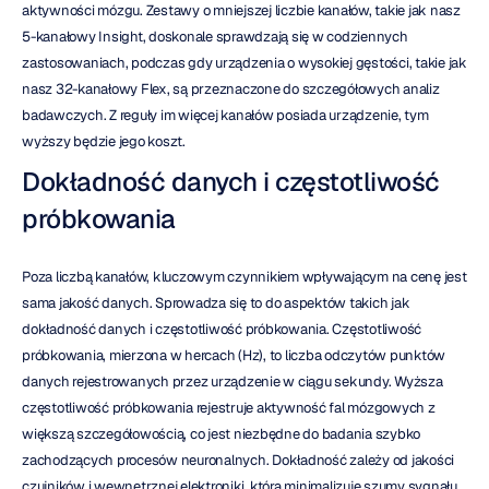
aktywności mózgu. Zestawy o mniejszej liczbie kanałów, takie jak nasz 
5-kanałowy Insight, doskonale sprawdzają się w codziennych 
zastosowaniach, podczas gdy urządzenia o wysokiej gęstości, takie jak 
nasz 32-kanałowy Flex, są przeznaczone do szczegółowych analiz 
badawczych. Z reguły im więcej kanałów posiada urządzenie, tym 
wyższy będzie jego koszt.
Dokładność danych i częstotliwość 
próbkowania
Poza liczbą kanałów, kluczowym czynnikiem wpływającym na cenę jest 
sama jakość danych. Sprowadza się to do aspektów takich jak 
dokładność danych i częstotliwość próbkowania. Częstotliwość 
próbkowania, mierzona w hercach (Hz), to liczba odczytów punktów 
danych rejestrowanych przez urządzenie w ciągu sekundy. Wyższa 
częstotliwość próbkowania rejestruje aktywność fal mózgowych z 
większą szczegółowością, co jest niezbędne do badania szybko 
zachodzących procesów neuronalnych. Dokładność zależy od jakości 
czujników i wewnętrznej elektroniki, która minimalizuje szumy sygnału. 