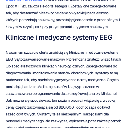
Epoc X i Flex, zalicza się do tej kategorii. Zostały one zaprojektowane 
tak, aby dostarczać niezawodne dane o wysokiej rozdzielczości, 
których potrzebują naukowcy, pozostając jednocześnie przenośnymi i 
łatwymi w użyciu, co łączy przystępność z rygorem naukowym.
Kliniczne i medyczne systemy EEG
Na samym szczycie oferty znajdują się kliniczne i medyczne systemy 
EEG. Są to zaawansowane maszyny, które można znaleźć w szpitalach 
lub specjalistycznych klinikach neurologicznych. Zaprojektowane do 
diagnozowania i monitorowania stanów chorobowych, systemy te są 
budowane tak, aby spełniać rygorystyczne normy medyczne. Często 
posiadają bardzo dużą liczbę kanałów i są wyposażone w 
zaawansowane oprogramowanie do szczegółowej analizy klinicznej. 
Jak można się spodziewać, ten poziom precyzji wiąże się z wysoką 
ceną, często zaczynającą się od $20,000 i dochodzącą do kwot 
sześciocyfrowych. Systemy te są niezbędnymi narzędziami dla 
personelu medycznego, ale zazwyczaj wykraczają poza zakres potrzeb 
większości badaczy, programistów i użytkowników prywatnych.