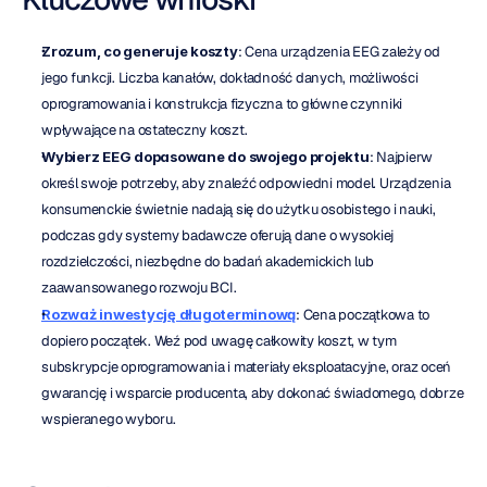
Zrozum, co generuje koszty
: Cena urządzenia EEG zależy od 
jego funkcji. Liczba kanałów, dokładność danych, możliwości 
oprogramowania i konstrukcja fizyczna to główne czynniki 
wpływające na ostateczny koszt.
Wybierz EEG dopasowane do swojego projektu
: Najpierw 
określ swoje potrzeby, aby znaleźć odpowiedni model. Urządzenia 
konsumenckie świetnie nadają się do użytku osobistego i nauki, 
podczas gdy systemy badawcze oferują dane o wysokiej 
rozdzielczości, niezbędne do badań akademickich lub 
zaawansowanego rozwoju BCI.
Rozważ inwestycję długoterminową
: Cena początkowa to 
dopiero początek. Weź pod uwagę całkowity koszt, w tym 
subskrypcje oprogramowania i materiały eksploatacyjne, oraz oceń 
gwarancję i wsparcie producenta, aby dokonać świadomego, dobrze 
wspieranego wyboru.