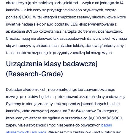
charakteryzują się mniejszą liczbą elektrod – zwykle od jednego do 14 
kanałów – a ich ceny są przystępne dla osób prywatnych, często 
poniżej $1,000. W tej kategorii znajdziesz zestawy słuchawkowe, które 
świetnie nadają się do nauki podstaw EEG, eksperymentowania z 
aplikacjami BCI lub korzystania z narzędzi do treningu poznawczego. 
Chociaż mogą nie oferować tak szczegółowych danych, jakich wymaga 
się w intensywnych badaniach akademickich, stanowią fantastyczny i 
tani sposób na rozpoczęcie przygody z analizą fal mózgowych.
Urządzenia klasy badawczej 
(Research-Grade)
Do badań akademickich, neuromarketingu lub zaawansowanego 
rozwoju produktów będziesz potrzebować urządzeń klasy badawczej. 
Systemy te oferują znaczny krok naprzód w jakości danych i liczbie 
kanałów, która zazwyczaj wynosi od 7 do 64 kanałów. Ta kategoria, 
której ceny mieszczą się ogólnie w przedziale od $1,000 do $25,000, 
zapewnia elastyczność i moc niezbędne do poważnych 
badań 
akademickich i edukacji
. Wiele naszych zestawów Emotiv, takich jak 