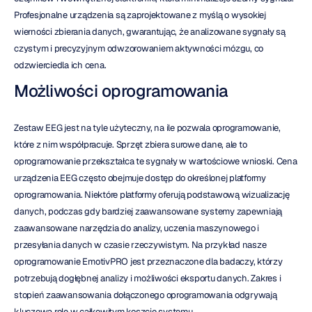
Profesjonalne urządzenia są zaprojektowane z myślą o wysokiej 
wierności zbierania danych, gwarantując, że analizowane sygnały są 
czystym i precyzyjnym odwzorowaniem aktywności mózgu, co 
odzwierciedla ich cena.
Możliwości oprogramowania
Zestaw EEG jest na tyle użyteczny, na ile pozwala oprogramowanie, 
które z nim współpracuje. Sprzęt zbiera surowe dane, ale to 
oprogramowanie przekształca te sygnały w wartościowe wnioski. Cena 
urządzenia EEG często obejmuje dostęp do określonej platformy 
oprogramowania. Niektóre platformy oferują podstawową wizualizację 
danych, podczas gdy bardziej zaawansowane systemy zapewniają 
zaawansowane narzędzia do analizy, uczenia maszynowego i 
przesyłania danych w czasie rzeczywistym. Na przykład nasze 
oprogramowanie EmotivPRO jest przeznaczone dla badaczy, którzy 
potrzebują dogłębnej analizy i możliwości eksportu danych. Zakres i 
stopień zaawansowania dołączonego oprogramowania odgrywają 
kluczową rolę w całkowitym koszcie systemu.