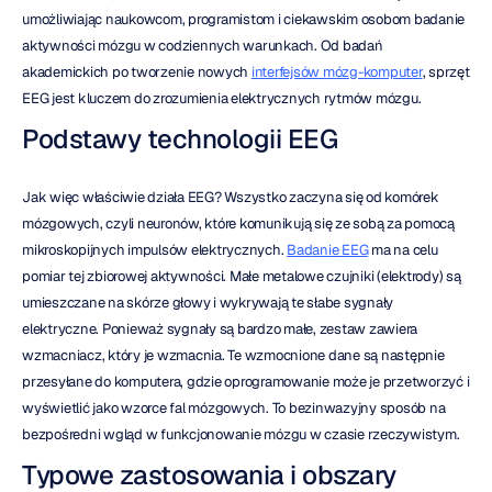
umożliwiając naukowcom, programistom i ciekawskim osobom badanie 
aktywności mózgu w codziennych warunkach. Od badań 
akademickich po tworzenie nowych 
interfejsów mózg-komputer
, sprzęt 
EEG jest kluczem do zrozumienia elektrycznych rytmów mózgu.
Podstawy technologii EEG
Jak więc właściwie działa EEG? Wszystko zaczyna się od komórek 
mózgowych, czyli neuronów, które komunikują się ze sobą za pomocą 
mikroskopijnych impulsów elektrycznych. 
Badanie EEG
 ma na celu 
pomiar tej zbiorowej aktywności. Małe metalowe czujniki (elektrody) są 
umieszczane na skórze głowy i wykrywają te słabe sygnały 
elektryczne. Ponieważ sygnały są bardzo małe, zestaw zawiera 
wzmacniacz, który je wzmacnia. Te wzmocnione dane są następnie 
przesyłane do komputera, gdzie oprogramowanie może je przetworzyć i 
wyświetlić jako wzorce fal mózgowych. To bezinwazyjny sposób na 
bezpośredni wgląd w funkcjonowanie mózgu w czasie rzeczywistym.
Typowe zastosowania i obszary 