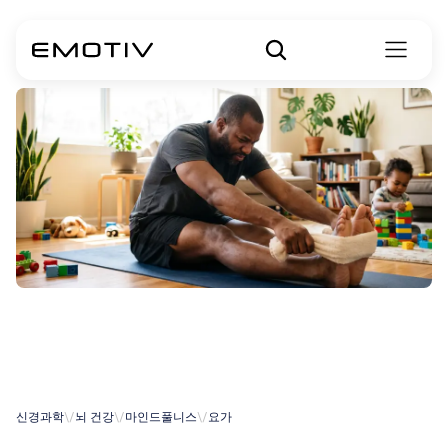
초보자를
위한
요가
신경과학
\/
뇌 건강
\/
마인드풀니스
\/
요가