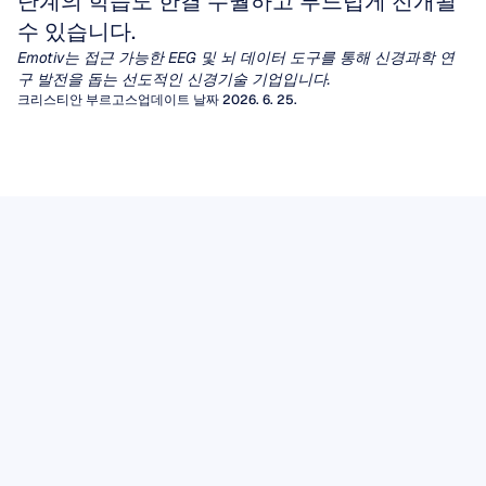
단계의 학습도 한결 수월하고 부드럽게 전개될 
수 있습니다.
Emotiv는 접근 가능한 EEG 및 뇌 데이터 도구를 통해 신경과학 연
구 발전을 돕는 선도적인 신경기술 기업입니다.
크리스티안 부르고스
업데이트 날짜 2026. 6. 25.
정량적 뇌파 검사 (qEEG)
EEG 아티팩트
수십 년 동안 임상의들은 간질이나 뇌병증을 진
단하기 위해 EEG 파형의 시각적 검사에 의존해
아티팩트(Artifacts)는 뇌에서 발생하지 않은 원
EEG 뮤 리듬
왔습니다. 그러나 광범위한 다른 신경학적 및 정
치 않는 신호로, 뇌전도(EEG)의 시각적 해석을
다양한 뇌파 리듬 중에서도 행동, 지각, 그리고
신 의학적 질환의 경우, 사람의 눈으로는 일관되
왜곡하고 뇌-컴퓨터 인터페이스(BCI)나 정신 상
정량적 뇌파검사(qEEG)는 신호 처리 알고리즘
EEG 데이터
사회적 이해의 교차점에 위치하는 것으로 보여
고 의미 있는 패턴을 찾아내는 데 어려움이 있습
태 모니터링을 구동하는 알고리즘 분석을 손상
을 적용하여 원시 파형을 특정 주파수 대역의 전
뇌전증 마커를 찾기 위해 원시 EEG 추적 신호를
EEG 데이터는 두피에서 측정된 전기적 활동에
지난 수십 년 동안 신경과학자들의 관심을 사로
니다.
시킬 수 있습니다.
기사 읽기
력, 연결성 측정치, 규준 데이터베이스와의 통계
읽든, 머신러닝 파이프라인에 데이터를 입력하
대한 시간에 민감한 기록을 제공합니다. 이것의
잡은 리듬이 있습니다.
감각운동 피질에서 기록되는 8~13Hz의 진동인
적 비교와 같은 풍부한 수치적 특징 세트로 변환
든, 감지되지 않은 아티팩트는 병리적인 파형으
기사 읽기
가치는 기록 자체뿐만 아니라 세심한 획득, 투명
뮤(mu) 리듬은 우리가 어떤 행동을 수행하거나,
함으로써 이러한 공백을 메웁니다.
로 가장하거나 모델 성능을 저하시키는 분산을
이 실용적인 필드 가이드는 EEG 아티팩트의 두
한 처리, 적절한 저장 및 책임 있는 해석에 달려
기사 읽기
다른 사람이 같은 행동을 수행하는 것을 관찰하
유발할 수 있습니다.
가지 주요 범주를 안내하고, 고유한 시간 영역 특
있습니다.
거나, 심지어 그 행동을 수행하는 상상만 해도 그
기사 읽기
징을 인식하는 방법을 설명하며, 컴퓨터 처리 전
강도가 감소합니다. 탈동기화
에 반드시 거쳐야 하는 필수적인 수동 정제 단계
(desynchronization)로 알려진 이러한 특성 덕분
를 제시합니다.
에 뮤 리듬은 모방, 공감, 그리고 말더듬에서 자
폐증에 이르는 임상 장애 연구에서 핵심적인 역