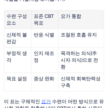
수련 구성 
표준 CBT 
요가 통합
요소
목표
신체적 불
반응 식별
조절된 호흡 유지
편감
부정적 생
인지 재조
목격하는 의식(주
각
정
시자 의식)으로 전
환
목표 설정
증상 완화
신체적 회복탄력성 
구축
이 표는 구체적인 
요가
 수련이 어떤 방식으로 유