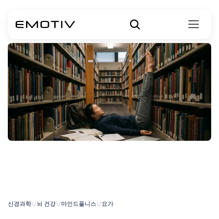
불안
장애를
위한
요가
신경과학
\/
뇌 건강
\/
마인드풀니스
\/
요가